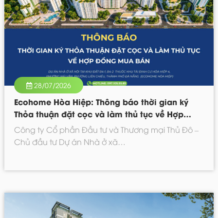
28/07/2026
Ecohome Hòa Hiệp: Thông báo thời gian ký
Thỏa thuận đặt cọc và làm thủ tục về Hợp
đồng mua bán Tòa NOXH02
Công ty Cổ phần Đầu tư và Thương mại Thủ Đô –
Chủ đầu tư Dự án Nhà ở xã…