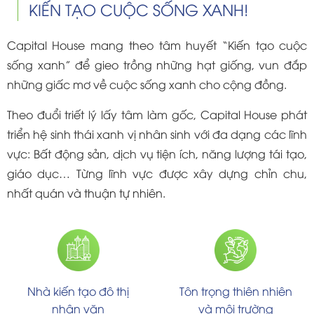
KIẾN TẠO CUỘC SỐNG XANH!
Capital House mang theo tâm huyết “Kiến tạo cuộc
sống xanh” để gieo trồng những hạt giống, vun đắp
những giấc mơ về cuộc sống xanh cho cộng đồng.
Theo đuổi triết lý lấy tâm làm gốc, Capital House phát
triển hệ sinh thái xanh vị nhân sinh với đa dạng các lĩnh
vực: Bất động sản, dịch vụ tiện ích, năng lượng tái tạo,
giáo dục… Từng lĩnh vực được xây dựng chỉn chu,
nhất quán và thuận tự nhiên.
Nhà kiến tạo đô thị
Tôn trọng thiên nhiên
nhân văn
và môi trường