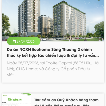
27/07/2026
Dự án NOXH Ecohome Sông Thương 2 chính
thức ký kết hợp tác chiến lược & đại lý tư vấn
độc quyền
Ngày 25/07/2026, tại Ecolife Capitol (58 Tố Hữu, Hà
Nội), CHG Homes và Công ty Cổ phần Đầu tư
Việt…
Thư cảm ơn Quý Khách hàng tham
dự Lễ bốc thăm quyền ưu tiên,