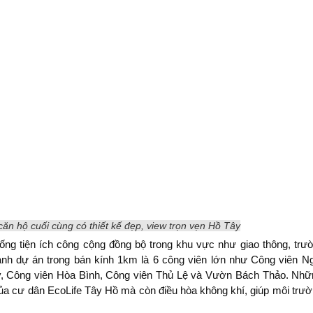
n hộ cuối cùng có thiết kế đẹp, view trọn vẹn Hồ Tây
thống tiện ích công cộng đồng bộ trong khu vực như giao thông, trư
anh dự án trong bán kính 1km là 6 công viên lớn như Công viên N
, Công viên Hòa Bình, Công viên Thủ Lệ và Vườn Bách Thảo. Nhữ
í của cư dân EcoLife Tây Hồ mà còn điều hòa không khí, giúp môi trư