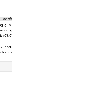
e Tây Hồ
 lại lợi
bất động
án đã đi
75 triệu
n hộ, cư