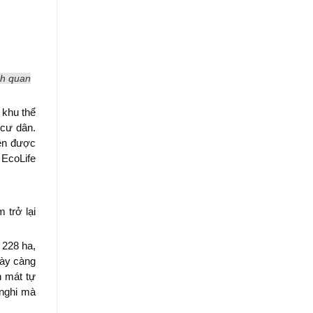
nh quan
 khu thể
 cư dân.
iện được
 EcoLife
 trở lại
 228 ha,
gày càng
h mát tự
 nghi mà