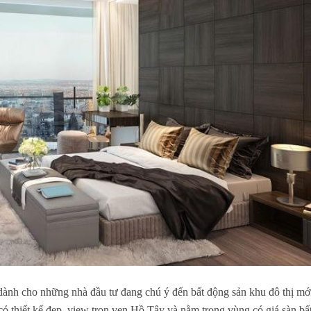
dành cho những nhà đầu tư đang chú ý đến bất động sản khu đô thị mớ
 có thiết kế đẹp, view trọn vẹn Hồ Tây và nằm trong vùng có giá sàn bấ