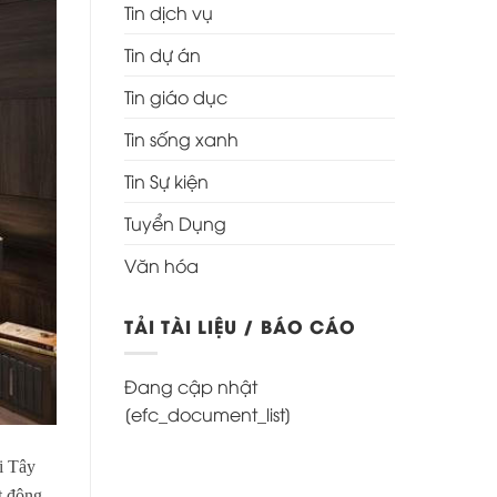
Tin dịch vụ
Tin dự án
Tin giáo dục
Tin sống xanh
Tin Sự kiện
Tuyển Dụng
Văn hóa
TẢI TÀI LIỆU / BÁO CÁO
Đang cập nhật
[efc_document_list]
i Tây
t động