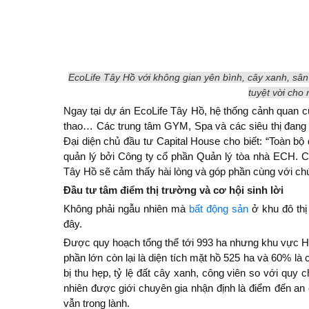
EcoLife Tây Hồ với không gian yên bình, cây xanh, sân
tuyệt vời cho
Ngay tại dự án EcoLife Tây Hồ, hệ thống cảnh quan 
thao… Các trung tâm GYM, Spa và các siêu thị đang d
Đại diện chủ đầu tư Capital House cho biết: “Toàn b
quản lý bởi Công ty cổ phần Quản lý tòa nhà ECH. Ch
Tây Hồ sẽ cảm thấy hài lòng và góp phần cùng với ch
Đầu tư tâm điểm thị trường và cơ hội sinh lời
Không phải ngẫu nhiên mà
bất động sản
ở khu đô thị
đây.
Được quy hoạch tổng thể tới 993 ha nhưng khu vực Hồ
phần lớn còn lại là diện tích mặt hồ 525 ha và 60% là
bị thu hẹp, tỷ lệ đất cây xanh, công viên so với quy 
nhiên được giới chuyên gia nhận định là điểm đến an
vẫn trong lành.