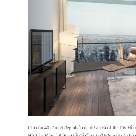
Chỉ còn 40 căn hộ đẹp nhất của dự án EcoLife Tây Hồ 
Hồ Tây. Đây là thời cơ tốt để đầu tư sở hữu một căn hộ