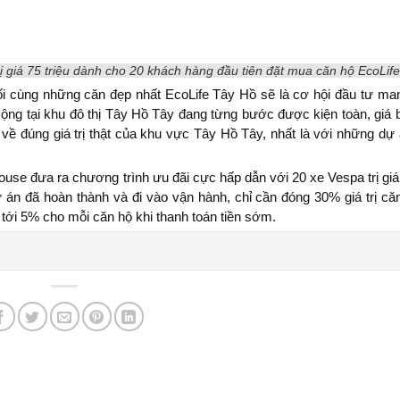
rị giá 75 triệu dành cho 20 khách hàng đầu tiên đặt mua căn hộ EcoLif
i cùng những căn đẹp nhất EcoLife Tây Hồ sẽ là cơ hội đầu tư mang
cộng tại khu đô thị Tây Hồ Tây đang từng bước được kiện toàn, giá 
ể về đúng giá trị thật của khu vực Tây Hồ Tây, nhất là với những dự 
use đưa ra chương trình ưu đãi cực hấp dẫn với 20 xe Vespa trị giá 
 án đã hoàn thành và đi vào vận hành, chỉ cần đóng 30% giá trị că
 tới 5% cho mỗi căn hộ khi thanh toán tiền sớm.