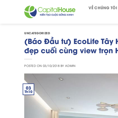
Skip
VỀ CHÚNG TÔI
to
content
UNCATEGORIZED
(Báo Đầu tư) EcoLife Tây
đẹp cuối cùng view trọn 
POSTED ON
03/10/2018
BY
ADMIN
03
Th10