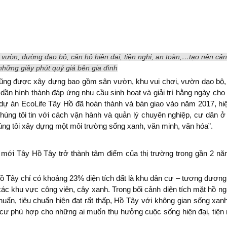
 vườn, đường dạo bộ, căn hộ hiện đại, tiện nghi, an toàn,…tạo nên cả
 những giây phút quý giá bên gia đình
cũng được xây dựng bao gồm sân vườn, khu vui chơi, vườn dạo bộ,
ần hình thành đáp ứng nhu cầu sinh hoạt và giải trí hằng ngày cho
ộ dự án EcoLife Tây Hồ đã hoàn thành và bàn giao vào năm 2017, h
úng tôi tin với cách vận hành và quản lý chuyên nghiệp, cư dân ở
úng tôi xây dựng một môi trường sống xanh, văn minh, văn hóa”.
 mới Tây Hồ Tây trở thành tâm điểm của thị trường trong gần 2 năm
 Tây chỉ có khoảng 23% diện tích đất là khu dân cư – tương đương
 các khu vực công viên, cây xanh. Trong bối cảnh diện tích mặt hồ n
chuẩn, tiêu chuẩn hiện đạt rất thấp, Hồ Tây với không gian sống xan
 cư phù hợp cho những ai muốn thụ hưởng cuộc sống hiện đại, tiện