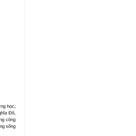
ờng học,
ghĩa Đô,
ng công
ờng sống