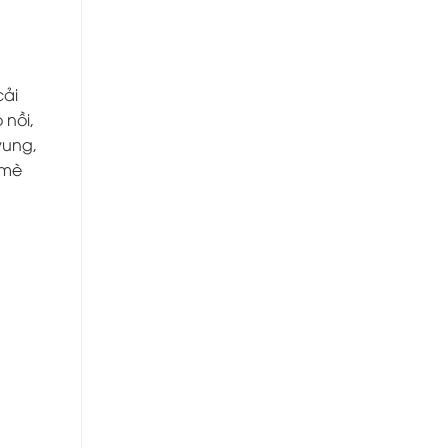
cải
 nồi,
vung,
 mè