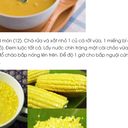
ón (12). Chà rửa và xắt nhỏ 1 củ cà rốt vừa, 1 miếng bí
. Đem luộc tất cả. Lấy nước chín tráng mặt cái chảo vừa,
đổ cháo bắp nóng lên trên. Để độ 1 giờ cho bắp nguội cứ
.