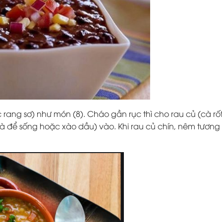
 rang sơ) như món (8). Cháo gần rục thì cho rau củ (cà rốt
 và để sống hoặc xào dầu) vào. Khi rau củ chín, nêm tươn