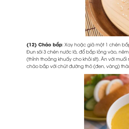
(12) Cháo bắp
: Xay hoặc giã một 1 chén bắp
Đun sôi 3 chén nước lã, đổ bắp lỏng vào, nêm tí
(thỉnh thoảng khuấy cho khỏi sít). Ăn với mu
cháo bắp với chút đường thô (đen, vàng) thà