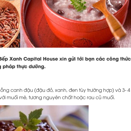
 Bếp Xanh Capital House xin gửi tới bạn các công thức
g pháp thực dưỡng.
uỗng canh đậu (đậu đỏ, xanh, đen tùy trường hợp) và 3- 4
với muối mè, tương nguyên chất hoặc rau củ muối.