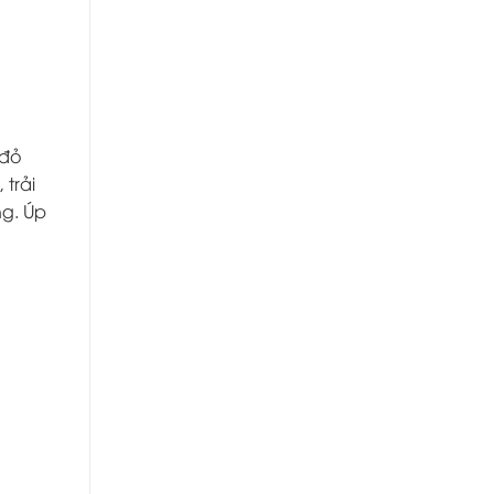
 đỏ
 trải
ng. Úp