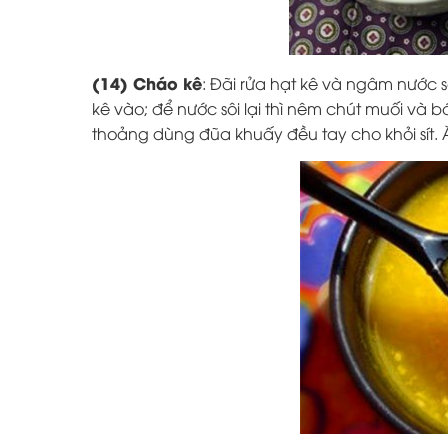
(14) Cháo kê
: Đãi rửa hạt kê và ngâm nước s
kê vào; để nước sôi lại thì nêm chút muối và bớt
thoảng dùng đũa khuấy đều tay cho khỏi sít.