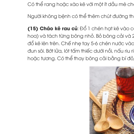
Có thể rang hoặc xào kê với một ít dầu mè cho
Người không bệnh có thể thêm chút đường th
(15) Cháo kê rau củ
: Đổ 1 chén hạt kê vào c
hoa) và tách từng bông nhỏ. Bỏ bông cải và
đổ kê lên trên. Chế nhẹ tay 5-6 chén nước vào
đun sôi. Bớt lửa, lót tấm thiếc dưới nồi, nấu 
hoặc tương. Có thể thay bông cải bằng bí đỏ,