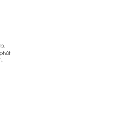
lã.
 phút
ấu