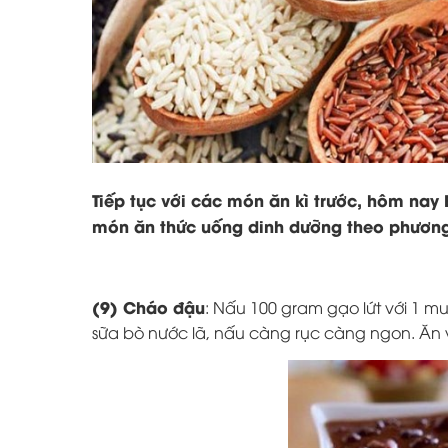
Tiếp tục với các món ăn kì trước, hôm nay
món ăn thức uống dinh dưỡng theo phươn
(9) Cháo đậu
: Nấu 100 gram gạo lứt với 1 m
sữa bò nước lã, nấu càng rục càng ngon. Ăn 