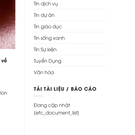
Tin dịch vụ
Tin dự án
Tin giáo dục
Tin sống xanh
Tin Sự kiện
 về
Tuyển Dụng
Văn hóa
TẢI TÀI LIỆU / BÁO CÁO
 lon
Đang cập nhật
[efc_document_list]