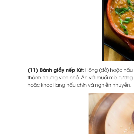
(11) Bánh giầy nếp lứt
: Hông (đồ) hoặc nấu 
thành những viên nhỏ. Ăn với muối mè, tương
hoặc khoai lang nấu chín và nghiền nhuyễn.