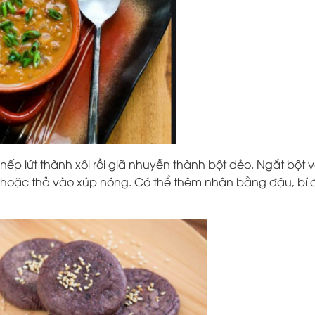
nếp lứt thành xôi rồi giã nhuyễn thành bột dẻo. Ngắt bột 
 hoặc thả vào xúp nóng. Có thể thêm nhân bằng đậu, bí 