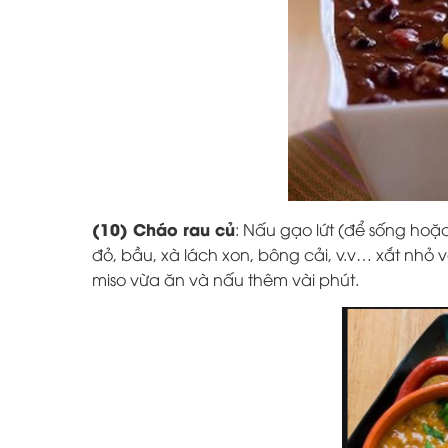
(10) Cháo rau củ
: Nấu gạo lứt (để sống hoặc
đỏ, bầu, xà lách xon, bông cải, v.v… xắt nhỏ
miso vừa ăn và nấu thêm vài phút.