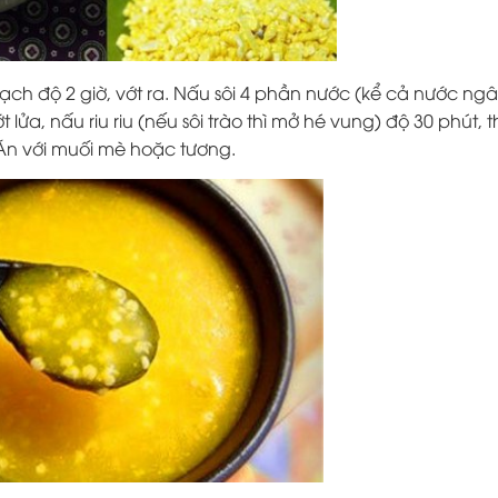
ạch độ 2 giờ, vớt ra. Nấu sôi 4 phần nước (kể cả nước ng
 lửa, nấu riu riu (nếu sôi trào thì mở hé vung) độ 30 phút, t
 Ăn với muối mè hoặc tương.