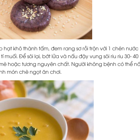
 hạt khô thành tấm, đem rang sơ rồi trộn với 1 chén nước 
 muối. Để sôi lại, bớt lửa và nấu đậy vung sôi riu riu 30- 40
ối mè hoặc tương nguyên chất. Người không bệnh có thể n
nh món chè ngọt ăn chơi.