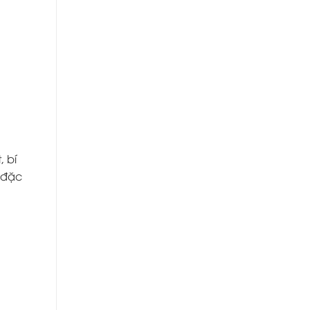
, bí
g đặc