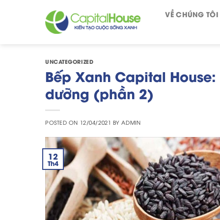
Skip
VỀ CHÚNG TÔI
to
content
UNCATEGORIZED
Bếp Xanh Capital House:
dưỡng (phần 2)
POSTED ON
12/04/2021
BY
ADMIN
12
Th4