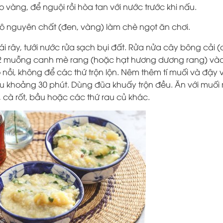
 vàng, để nguội rồi hòa tan với nước trước khi nấu.
ô nguyên chất (đen, vàng) làm chè ngọt ăn chơi.
ái rây, tưới nước rửa sạch bụi đất. Rửa nửa cây bông cải (
 2 muỗng canh mè rang (hoặc hạt hương dương rang) vào
 nồi, không để các thứ trộn lộn. Nêm thêm tí muối và đậy 
riu riu khoảng 30 phút. Dùng đũa khuấy trộn đều. Ăn với muối
 cà rốt, bầu hoặc các thứ rau củ khác.