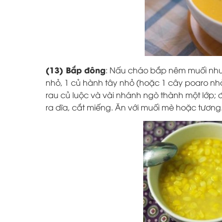
(13) Bắp đông
: Nấu cháo bắp nêm muối như m
nhỏ, 1 củ hành tây nhỏ (hoặc 1 cây poaro nhỏ)
rau củ luộc và vài nhánh ngò thành một lớp; 
ra dĩa, cắt miếng. Ăn với muối mè hoặc tương