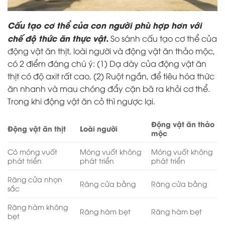
Cấu tạo cơ thể của con người phù hợp hơn với
chế độ thức ăn thực vật.
So sánh cấu tạo cơ thể của
động vật ăn thịt, loài người và động vật ăn thảo mộc,
có 2 điểm đáng chú ý: (1) Dạ dày của động vật ăn
thịt có độ axit rất cao, (2) Ruột ngắn, để tiêu hóa thức
ăn nhanh và mau chóng đẩy cặn bã ra khỏi cơ thể.
Trong khi động vật ăn cỏ thì ngược lại.
Động vật ăn thảo
Động vật ăn thịt
Loài người
mộc
Có móng vuốt
Móng vuốt không
Móng vuốt không
phát triển
phát triển
phát triển
Răng cửa nhọn
Răng cửa bằng
Răng cửa bằng
sắc
Răng hàm không
Răng hàm bẹt
Răng hàm bẹt
bẹt