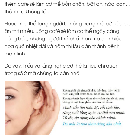
thêm café sẽ làm cơ thể bồn chồn, bất an, náo loạn…
thành ra không tốt.
Hoặc như thể tạng người bị nóng trong mà cứ tiếp tục
ăn thịt nhiều, uống café sẽ làm cơ thể ngày càng
nóng bức; nhưng người thể chất hàn mà ăn nhiều
hoa quả nhiệt đới và nấm thì lâu dần thành bệnh
mãn tính.
Do vậy, hiểu và lắng nghe cơ thể là tiêu chí quan
trọng số 2 mà chúng ta cần nhớ.