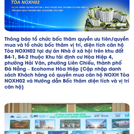
Thông báo tổ chức bốc thăm quyền ưu tiên/quyền
mua và tổ chức bốc thăm vị trí, diện tích căn hộ
Tòa NOXH02 tại dự án Nhà ở xã hội trên khu đất
B4-1, B4-2 thuộc Khu tái định cư Hòa Hiệp 4,
phường Hải Vân, phường Liên Chiểu, thành phố
Đà Nẵng – Ecohome Hòa Hiệp [Cập nhập danh
sách Khách hàng có quyền mua căn hộ NOXH Tòa
NOXH02 và Hướng dẫn Bốc thăm diện tích và vị trí
căn hộ]