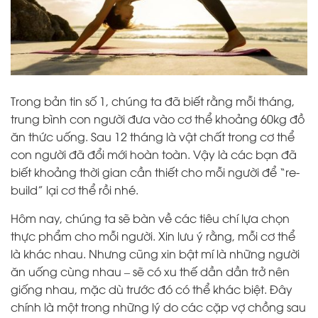
Trong bản tin số 1, chúng ta đã biết rằng mỗi tháng,
trung bình con người đưa vào cơ thể khoảng 60kg đồ
ăn thức uống. Sau 12 tháng là vật chất trong cơ thể
con người đã đổi mới hoàn toàn. Vậy là các bạn đã
biết khoảng thời gian cần thiết cho mỗi người để “re-
build” lại cơ thể rồi nhé.
Hôm nay, chúng ta sẽ bàn về các tiêu chí lựa chọn
thực phẩm cho mỗi người. Xin lưu ý rằng, mỗi cơ thể
là khác nhau. Nhưng cũng xin bật mí là những người
ăn uống cùng nhau – sẽ có xu thế dần dần trở nên
giống nhau, mặc dù trước đó có thể khác biệt. Đây
chính là một trong những lý do các cặp vợ chồng sau