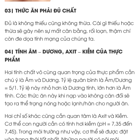
03| THỨC ĂN PHẢI ĐỦ CHẤT
Đủ là không thiếu cũng không thừa. Cái gì thiếu hoặc
thừa sẽ gây nên sự mất cân bằng, rối loạn, thậm chí
còn đe dọa tính mạng của chúng ta.
04| TÍNH ÂM – DƯƠNG, AXIT – KIỀM CỦA THỰC
PHẨM
Hai tính chất vô cùng quan trọng của thực phẩm cần
chú ý là Âm và Dương. Tỷ lệ quân bình là Âm/Dương
= 5/1. Tỷ lệ này nhỏ hơn là Dương tính, lớn hơn là Âm
tính. Các thức ăn này khi nạp vào không cân đối sẽ
tạo ra thể trạng nóng hoặc lạnh/hàn cho người ăn.
Hai chỉ số khác cũng cần quan tâm là Axit và Kiềm.
Cơ thể con người cần có tính hơi kiềm (pH = 7,35 đến
7,45). Trong môi trường như vậy, cơ thể sẽ được đặt
vào trạng thái tốt nhất. Những người có nội môi