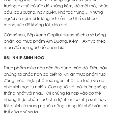
trường axit sẽ có sức đề kháng kém, dễ mệt mỏi, nhức
đầu, đau xương, hay quên, khó tập trung… Những
người có nội môi trường hơi kiềm, cơ thể sẽ khỏe
mạnh, sức đề kháng tốt, dẻo dai.
Các số sau, Bếp Xanh Capital House sẽ chia sẻ bảng
phân loại thực phẩm Âm Dương, Kiềm – Axit và theo
mùa để mọi người dễ phân biệt.
05| NHỊP SINH HỌC
Thực phẩm mùa nào nên ăn đúng mùa đó. Điều này
chúng ta chắc hẳn đã biết rõ: Khi ăn thực phẩm tươi
đúng mùa, thực phẩm sẽ ngon nhất, an toàn và có
nhịp sinh học tự nhiên. Con người và môi trường sống
thống nhất với nhau. Khi chúng ta nạp vào cơ thể
những thực phẩm tươi chín tự nhiên có nhịp sinh học
tốt, chính là mang nguồn năng lượng tốt nhất vào cơ
thể của chúng ta.