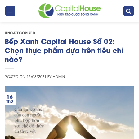
Skip
to
content
UNCATEGORIZED
Bếp Xanh Capital House Số 02:
Chọn thực phẩm dựa trên tiêu chí
nào?
POSTED ON
16/03/2021
BY
ADMIN
16
Th3