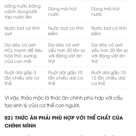
Uống nước bằng
Dùng môi hút
Dùng môi hút
cách dùng lưỡi
nước
nước
táp nước lên
Nước bọt có tính
Nước bọt có tính
Nước bọt có tính
axit
kiềm
kiềm
Dạ dày có axit
Dạ dày có axit
Dạ dày có axit
HCL mạnh để tiêu
yếu hơn 20 lần so
yếu hơn 20 lần so
hóa thịt, xương
với động vật ăn
với động vật ăn
của con mồi
thịt
thịt
Ruột dài gấp 3
Ruột dài gấp 10
Ruột dài gấp 10-
lần chiều dài cơ
lần chiều dài cơ
12 lần chiều dài
thể
thể
cơ thể
Vì vậy, thảo mộc là thức ăn chính phù hợp với cấu
tạo sinh lý của cơ thể con người.
02| THỨC ĂN PHẢI PHÙ HỢP VỚI THỂ CHẤT CỦA
CHÍNH MÌNH