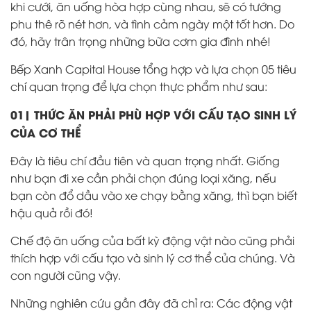
khi cưới, ăn uống hòa hợp cùng nhau, sẽ có tướng
phu thê rõ nét hơn, và tình cảm ngày một tốt hơn. Do
đó, hãy trân trọng những bữa cơm gia đình nhé!
Bếp Xanh Capital House tổng hợp và lựa chọn 05 tiêu
chí quan trọng để lựa chọn thực phẩm như sau:
01| THỨC ĂN PHẢI PHÙ HỢP VỚI CẤU TẠO SINH LÝ
CỦA CƠ THỂ
Đây là tiêu chí đầu tiên và quan trọng nhất. Giống
như bạn đi xe cần phải chọn đúng loại xăng, nếu
bạn còn đổ dầu vào xe chạy bằng xăng, thì bạn biết
hậu quả rồi đó!
Chế độ ăn uống của bất kỳ động vật nào cũng phải
thích hợp với cấu tạo và sinh lý cơ thể của chúng. Và
con người cũng vậy.
Những nghiên cứu gần đây đã chỉ ra: Các động vật