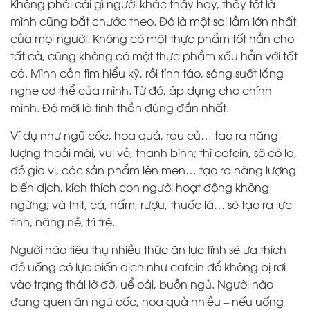
Không phải cái gì người khác thấy hay, thấy tốt là
mình cũng bắt chước theo. Đó là một sai lầm lớn nhất
của mọi người. Không có một thực phẩm tốt hẳn cho
tất cả, cũng không có một thực phẩm xấu hẳn với tất
cả. Mình cần tìm hiểu kỹ, rồi tỉnh táo, sáng suốt lắng
nghe cơ thể của mình. Từ đó, áp dụng cho chính
mình. Đó mới là tinh thần đúng đắn nhất.
Ví dụ như ngũ cốc, hoa quả, rau củ… tao ra năng
lượng thoải mái, vui vẻ, thanh bình; thì cafein, sô cô la,
đồ gia vị, các sản phẩm lên men… tạo ra năng lượng
biến dịch, kích thích con người hoạt động không
ngừng; và thịt, cá, nấm, rượu, thuốc lá… sẽ tạo ra lực
tĩnh, nặng nề, trì trệ.
Người nào tiêu thụ nhiều thức ăn lực tĩnh sẽ ưa thích
đồ uống có lực biến dịch như cafein để không bị rơi
vào trạng thái lờ đờ, uể oải, buồn ngủ. Người nào
đang quen ăn ngũ cốc, hoa quả nhiều – nếu uống