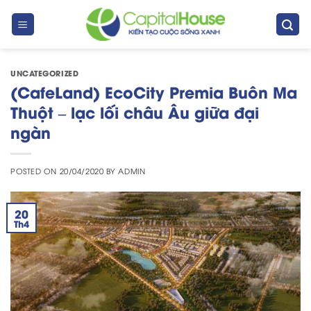
Skip
to
content
UNCATEGORIZED
(CafeLand) EcoCity Premia Buôn Ma
Thuột – lạc lối châu Âu giữa đại
ngàn
POSTED ON
20/04/2020
BY
ADMIN
20
Th4