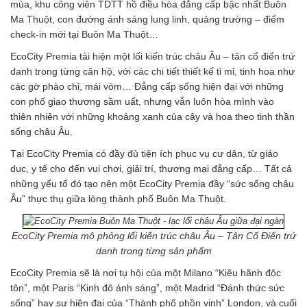
mùa, khu công viên TDTT hồ điều hòa đẳng cấp bậc nhất Buôn
Ma Thuột, con đường ánh sáng lung linh, quảng trường – điểm
check-in mới tại Buôn Ma Thuột…
EcoCity Premia tái hiện một lối kiến trúc châu Âu – tân cổ điển trứ
danh trong từng căn hộ, với các chi tiết thiết kế tỉ mỉ, tinh hoa như
các gờ phào chỉ, mái vòm… Đẳng cấp sống hiện đại với những
con phố giao thương sầm uất, nhưng vẫn luôn hòa mình vào
thiên nhiên với những khoảng xanh của cây và hoa theo tinh thần
sống châu Âu.
Tại EcoCity Premia có đầy đủ tiện ích phục vụ cư dân, từ giáo
dục, y tế cho đến vui chơi, giải trí, thương mại đẳng cấp…
Tất cả
những yếu tố đó tạo nên một EcoCity Premia đầy “sức sống châu
Âu” thực thụ giữa lòng thành phố Buôn Ma Thuột.
EcoCity Premia mô phỏng lối kiến trúc châu Âu – Tân Cổ Điển trứ
danh trong từng sản phẩm
EcoCity Premia sẽ là nơi tụ hội của một Milano “Kiêu hãnh độc
tôn”, một Paris “Kinh đô ánh sáng”, một Madrid “Đánh thức sức
sống” hay sự hiện đại của “Thành phố phồn vinh” London, và cuối