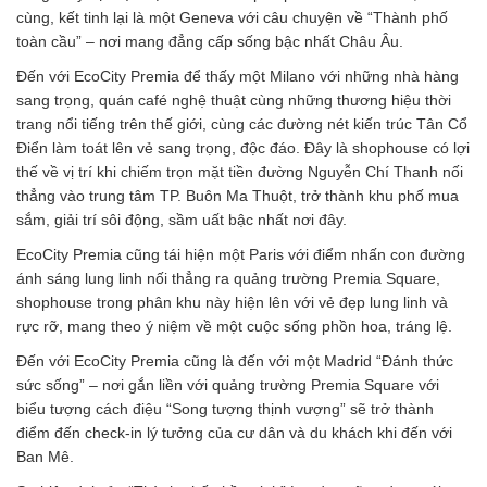
cùng, kết tinh lại là một Geneva với câu chuyện về “Thành phố
toàn cầu” – nơi mang đẳng cấp sống bậc nhất Châu Âu.
Đến với EcoCity Premia để thấy một Milano với những nhà hàng
sang trọng, quán café nghệ thuật cùng những thương hiệu thời
trang nổi tiếng trên thế giới, cùng các đường nét kiến trúc Tân Cổ
Điển làm toát lên vẻ sang trọng, độc đáo. Đây là shophouse có lợi
thế về vị trí khi chiếm trọn mặt tiền đường Nguyễn Chí Thanh nối
thẳng vào trung tâm TP. Buôn Ma Thuột, trở thành khu phố mua
sắm, giải trí sôi động, sầm uất bậc nhất nơi đây.
EcoCity Premia cũng tái hiện một Paris với điểm nhấn con đường
ánh sáng lung linh nối thẳng ra quảng trường Premia Square,
shophouse trong phân khu này hiện lên với vẻ đẹp lung linh và
rực rỡ, mang theo ý niệm về một cuộc sống phồn hoa, tráng lệ.
Đến với EcoCity Premia cũng là đến với một Madrid “Đánh thức
sức sống” – nơi gắn liền với quảng trường Premia Square với
biểu tượng cách điệu “Song tượng thịnh vượng” sẽ trở thành
điểm đến check-in lý tưởng của cư dân và du khách khi đến với
Ban Mê.