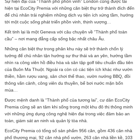
Sự hiện đại của “Thành phố phồn vinh” London cũng được tái
hiện tại EcoCity Premia với những căn biệt thự trở thành đích đến
để chủ nhân trải nghiệm những dịch vụ tiện ích xứng tầm, hướng
tới một cuộc sống phát triển phồn vinh, thịnh vượng…
Kết tinh lại là một Geneva với câu chuyện về “Thành phố toàn
cầu” – nơi mang đẳng cấp sống bậc nhất châu Âu.
Những căn biệt thự trong phân khu này sẽ trở thành chốn lý
tưởng để chủ nhân tận hưởng sự thư thái và an yên, hướng tầm
nhìn ra công viên hồ điều hòa và sân tập golf tiêu chuẩn đầu tiên
của Buôn Ma Thuột. Ngoài ra còn có các tiện ích khác như vườn
thiền, hầm rượu vang, sân chơi thể thao, vườn nướng BBQ, đồi
thông vãn cảnh, công viên du thuyền, bể bơi nước mặn bốn
mùa…
Được mệnh danh là “Thành phố của tương lai”, cư dân EcoCity
Premia cũng sẽ an tâm khi sống trong một khu đô thị thông minh
với những ứng dụng công nghệ hiện đại trong việc đảm bảo an
toàn, giám sát an ninh và quản lý tòa nhà.
EcoCity Premia có tổng số sản phẩm 956 căn, gồm 436 căn nhà
phố thương mại, 92 căn nhà phố vườn, 263 căn nhà liền kề, 103