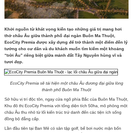
Khởi nguồn từ khát vọng kiến tạo những giá trị mang hơi
thở châu Âu giữa thành phố đại ngàn Buôn Ma Thuột,
EcoCity Premia được xây dựng để trở thành một điểm đến lý
tưởng cho cư dân và du khách muốn tìm kiếm một khoảng
“trời Âu” riêng biệt giữa mảnh đất Tây Nguyên hùng vĩ và
tươi đẹp.
EcoCity Premia sẽ tái hiện một châu Âu đương đại giữa lòng
thành phố Buôn Ma Thuột
Sở hữu vị trí độc tôn, ngay cửa ngõ phía Bắc của Buôn Ma Thuột,
Khu đô thị EcoCity Premia với tổng diện tích 50ha, mô phỏng một
châu Âu thu nhỏ từ lối kiến trúc trứ danh đến các tiện ích sống
đồng bộ đẳng cấp.
Lần đầu tiên tại Ban Mê có sân tập golf, bể bơi nước mặn bốn