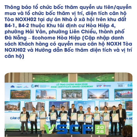
Thông báo tổ chức bốc thăm quyền ưu tiên/quyền
mua và tổ chức bốc thăm vị trí, diện tích căn hộ
Tòa NOXH02 tại dự án Nhà ở xã hội trên khu đất
B4-1, B4-2 thuộc Khu tái định cư Hòa Hiệp 4,
phường Hải Vân, phường Liên Chiểu, thành phố
Đà Nẵng – Ecohome Hòa Hiệp [Cập nhập danh
sách Khách hàng có quyền mua căn hộ NOXH Tòa
NOXH02 và Hướng dẫn Bốc thăm diện tích và vị trí
căn hộ]