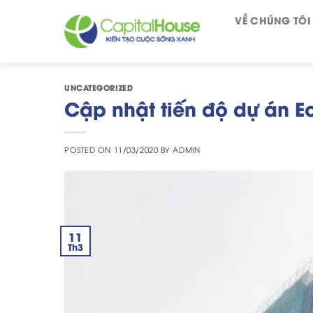
Skip
VỀ CHÚNG TÔI
to
content
UNCATEGORIZED
Cập nhật tiến độ dự án 
POSTED ON
11/03/2020
BY
ADMIN
11
Th3