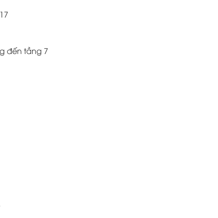
 17
g đến tầng 7
8