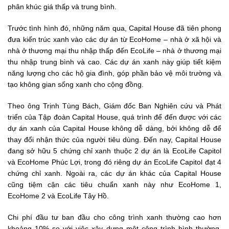
phân khúc giá thấp và trung bình.
Trước tình hình đó, những năm qua, Capital House đã tiên phong
đưa kiến ​​trúc xanh vào các dự án từ EcoHome – nhà ở xã hội và
nhà ở thương mại thu nhập thấp đến EcoLife – nhà ở thương mại
thu nhập trung bình và cao. Các dự án xanh này giúp tiết kiệm
năng lượng cho các hộ gia đình, góp phần bảo vệ môi trường và
tạo không gian sống xanh cho cộng đồng.
Theo ông Trịnh Tùng Bách, Giám đốc Ban Nghiên cứu và Phát
triển của Tập đoàn Capital House, quá trình để đến được với các
dự án xanh của Capital House không dễ dàng, bởi không dễ để
thay đổi nhận thức của người tiêu dùng. Đến nay, Capital House
đang sở hữu 5 chứng chỉ xanh thuộc 2 dự án là EcoLife Capitol
và EcoHome Phúc Lợi, trong đó riêng dự án EcoLife Capitol đạt 4
chứng chỉ xanh. Ngoài ra, các dự án khác của Capital House
cũng tiệm cận các tiêu chuẩn xanh này như EcoHome 1,
EcoHome 2 và EcoLife Tây Hồ.
Chi phí đầu tư ban đầu cho công trình xanh thường cao hơn
khoảng 10% so với việc xây dựng một công trình bình thường.