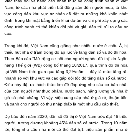
Việc thay đổi và nâng cao nhận thức về công trình xanh ở Việt
Nam, từ các nhà phát triển bất động sản đến người mua, từ khu
vực công đến khu vực tư nhân đã đặt ra những khó khăn nhất
định, trong khi mặt bằng triển khai dự án và chi phí xây dựng các
công trình xanh có thể khiến đội phí và giá, dẫn tới rủi ro đầu tư
cao.
Trong khi đó, Việt Nam cũng giống như nhiều nước ở châu Á, bị
thiếu hụt nhà ở trầm trọng do áp lực về tăng dân số và đô thị hóa.
Theo Báo cáo “Mở rộng cơ hội cho người nghèo đô thị” do Ngân
hàng Thế giới (WB) công bố tháng 10/2017, quá trình đô thị hóa
tại Việt Nam thời gian qua tăng 3,2%/năm – đây là mức tăng rất
nhanh so với khu vực và cao gấp đôi tốc độ tăng dân số cả nước.
Điều này đặt ra thách thức lớn để đáp ứng nhu cầu cơ bản nhất
của con người như thực phẩm, nước sạch, năng lượng và nhà ở
giá cả phải chăng. Vì vậy, việc cung cấp nhà ở giá rẻ, thuận tiện
và xanh cho người có thu nhập thấp là một nhu cầu cấp thiết.
Dự báo đến năm 2020, dân số đô thị ở Việt Nam ước đạt 46 triệu
người, tương đương khoảng 45% dân số cả nước. Trong 10 năm
tới, tổng nhu cầu nhà mới có thể đạt 5,1 triệu sản phẩm nhà ở