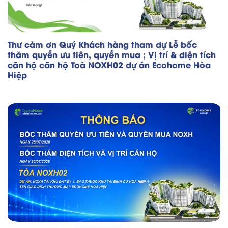
Thư cảm ơn Quý Khách hàng tham dự Lễ bốc
thăm quyền ưu tiên, quyền mua ; Vị trí & diện tích
căn hộ căn hộ Toà NOXH02 dự án Ecohome Hòa
Hiệp