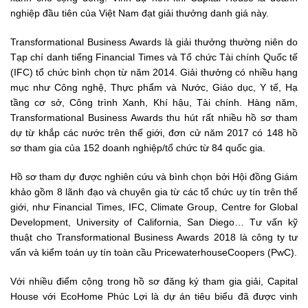
nghiệp đầu tiên của Việt Nam đạt giải thưởng danh giá này.
Transformational Business Awards là giải thưởng thường niên do
Tạp chí danh tiếng Financial Times và Tổ chức Tài chính Quốc tế
(IFC) tổ chức bình chọn từ năm 2014. Giải thưởng có nhiều hạng
mục như Công nghệ, Thực phẩm và Nước, Giáo dục, Y tế, Hạ
tầng cơ sở, Công trình Xanh, Khí hậu, Tài chính. Hàng năm,
Transformational Business Awards thu hút rất nhiều hồ sơ tham
dự từ khắp các nước trên thế giới, đơn cử năm 2017 có 148 hồ
sơ tham gia của 152 doanh nghiệp/tổ chức từ 84 quốc gia.
Hồ sơ tham dự được nghiên cứu và bình chọn bởi Hội đồng Giám
khảo gồm 8 lãnh đạo và chuyên gia từ các tổ chức uy tín trên thế
giới, như Financial Times, IFC, Climate Group, Centre for Global
Development, University of California, San Diego… Tư vấn kỹ
thuật cho Transformational Business Awards 2018 là công ty tư
vấn và kiểm toán uy tín toàn cầu PricewaterhouseCoopers (PwC).
Với nhiều điểm cộng trong hồ sơ đăng ký tham gia giải, Capital
House với EcoHome Phúc Lợi là dự án tiêu biểu đã được vinh