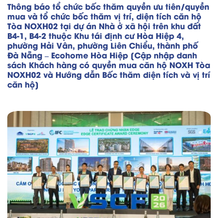
Thông báo tổ chức bốc thăm quyền ưu tiên/quyền
mua và tổ chức bốc thăm vị trí, diện tích căn hộ
Tòa NOXH02 tại dự án Nhà ở xã hội trên khu đất
B4-1, B4-2 thuộc Khu tái định cư Hòa Hiệp 4,
phường Hải Vân, phường Liên Chiểu, thành phố
Đà Nẵng – Ecohome Hòa Hiệp [Cập nhập danh
sách Khách hàng có quyền mua căn hộ NOXH Tòa
NOXH02 và Hướng dẫn Bốc thăm diện tích và vị trí
căn hộ]