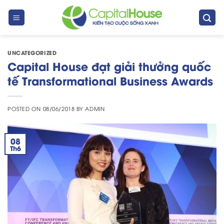
Skip
to
content
UNCATEGORIZED
Capital House đạt giải thưởng quốc
tế Transformational Business Awards
POSTED ON
08/06/2018
BY
ADMIN
08
Th6