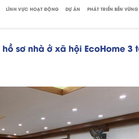
LĨNH VỰC HOẠT ĐỘNG
DỰ ÁN
PHÁT TRIỂN BỀN VỮNG
hồ sơ nhà ở xã hội EcoHome 3 t