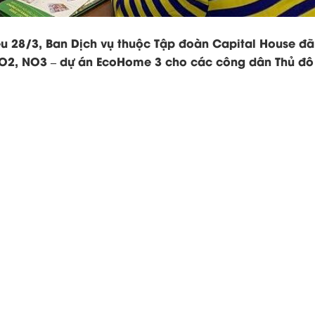
ều 28/3, Ban Dịch vụ thuộc Tập đoàn Capital House đ
 NO2, NO3 – dự án EcoHome 3 cho các công dân Thủ đô