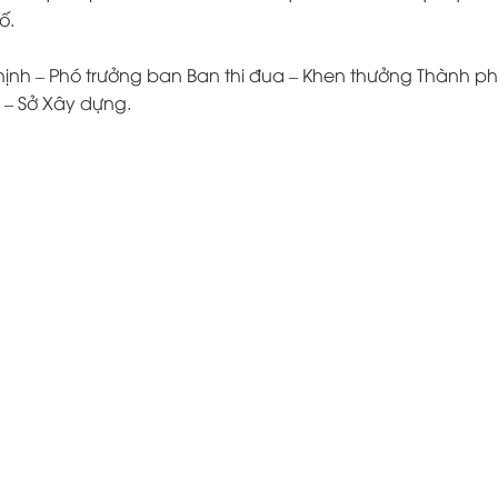
hố.
ịnh – Phó trưởng ban Ban thi đua – Khen thưởng Thành ph
ị – Sở Xây dựng.