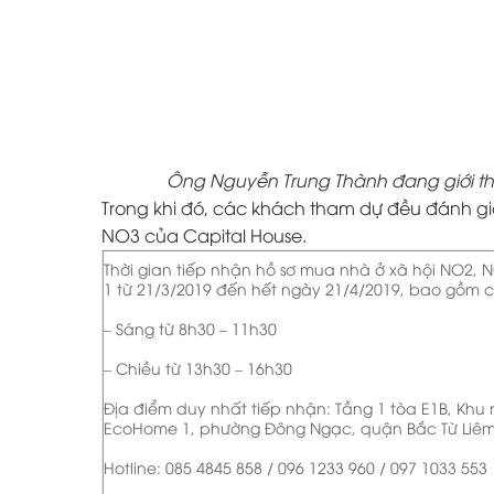
Ông Nguyễn Trung Thành đang giới thi
Trong khi đó, các khách tham dự đều đánh giá
NO3 của Capital House.
Thời gian tiếp nhận hồ sơ mua nhà ở xã hội NO2,
1 từ 21/3/2019 đến hết ngày 21/4/2019, bao gồm
– Sáng từ 8h30 – 11h30
– Chiều từ 13h30 – 16h30
Địa điểm duy nhất tiếp nhận: Tầng 1 tòa E1B, Khu 
EcoHome 1, phường Đông Ngạc, quận Bắc Từ Liêm
Hotline: 085 4845 858 / 096 1233 960 / 097 1033 553