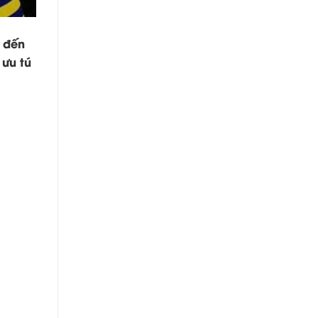
ã đến
 ưu tú