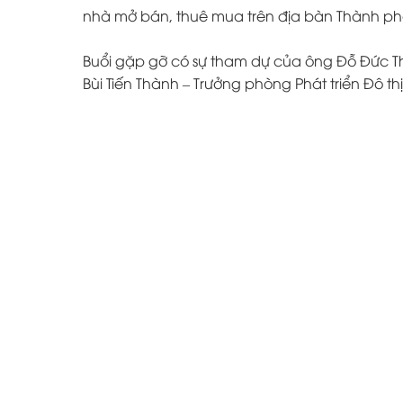
nhà mở bán, thuê mua trên địa bàn Thành p
Buổi gặp gỡ có sự tham dự của ông Đỗ Đức Th
Bùi Tiến Thành – Trưởng phòng Phát triển Đô th