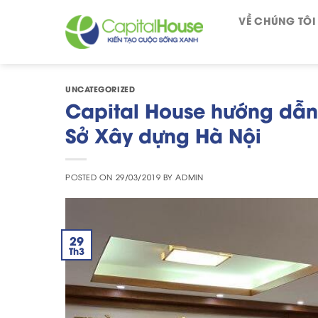
Skip
VỀ CHÚNG TÔI
to
content
UNCATEGORIZED
Capital House hướng dẫn 
Sở Xây dựng Hà Nội
POSTED ON
29/03/2019
BY
ADMIN
29
Th3