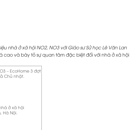
ệu nhà ở xã hội NO2, NO3 với Giáo sư Sử học Lê Văn Lan
 cao và bày tỏ sự quan tâm đặc biệt đối với nhà ở xã hội
 NO3 – EcoHome 3 đợt
 cả Chủ nhật.
nhà ở xã hội
, Hà Nội.