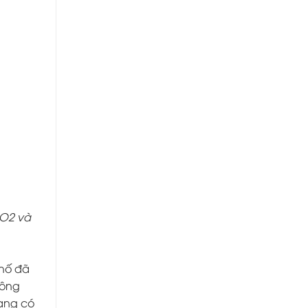
NO2 và
phố đã
công
đang có