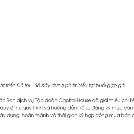
t triển Đô thị – Sở Xây dựng phát biểu tại buổi gặp gỡ
c Ban dịch vụ Tập đoàn Capital House đã giới thiệu chi ti
quy định, quy trình và hướng dẫn hồ sơ đăng ký mua căn
 xây dựng, hoàn thành và thời gian ký hợp đồng mua bán 