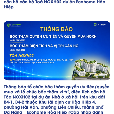
căn hộ căn hộ Toà NOXH02 dự án Ecohome Hòa
Hiệp
Thông báo tổ chức bốc thăm quyền ưu tiên/quyền
mua và tổ chức bốc thăm vị trí, diện tích căn hộ
Tòa NOXH02 tại dự án Nhà ở xã hội trên khu đất
B4-1, B4-2 thuộc Khu tái định cư Hòa Hiệp 4,
phường Hải Vân, phường Liên Chiểu, thành phố
Đà Nẵng – Ecohome Hòa Hiệp [Cập nhập danh