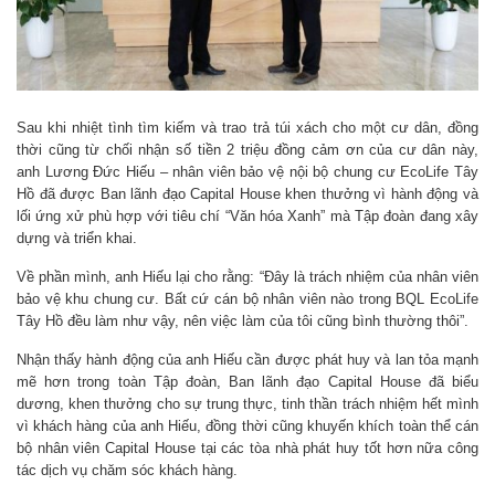
Sau khi nhiệt tình tìm kiếm và trao trả túi xách cho một cư dân, đồng
thời cũng từ chối nhận số tiền 2 triệu đồng cảm ơn của cư dân này,
anh Lương Đức Hiếu – nhân viên bảo vệ nội bộ chung cư EcoLife Tây
Hồ đã được Ban lãnh đạo Capital House khen thưởng vì hành động và
lối ứng xử phù hợp với tiêu chí “Văn hóa Xanh” mà Tập đoàn đang xây
dựng và triển khai.
Về phần mình, anh Hiếu lại cho rằng: “Đây là trách nhiệm của nhân viên
bảo vệ khu chung cư. Bất cứ cán bộ nhân viên nào trong BQL EcoLife
Tây Hồ đều làm như vậy, nên việc làm của tôi cũng bình thường thôi”.
Nhận thấy hành động của anh Hiếu cần được phát huy và lan tỏa mạnh
mẽ hơn trong toàn Tập đoàn, Ban lãnh đạo Capital House đã biểu
dương, khen thưởng cho sự trung thực, tinh thần trách nhiệm hết mình
vì khách hàng của anh Hiếu, đồng thời cũng khuyến khích toàn thể cán
bộ nhân viên Capital House tại các tòa nhà phát huy tốt hơn nữa công
tác dịch vụ chăm sóc khách hàng.