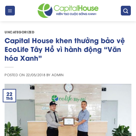
Skip
to
content
UNCATEGORIZED
Capital House khen thưởng bảo vệ
EcoLife Tây Hồ vì hành động “Văn
hóa Xanh”
POSTED ON
22/05/2018
BY
ADMIN
22
Th5