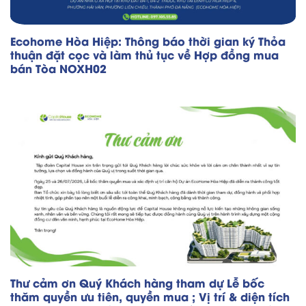
Ecohome Hòa Hiệp: Thông báo thời gian ký Thỏa
thuận đặt cọc và làm thủ tục về Hợp đồng mua
bán Tòa NOXH02
Thư cảm ơn Quý Khách hàng tham dự Lễ bốc
thăm quyền ưu tiên, quyền mua ; Vị trí & diện tích