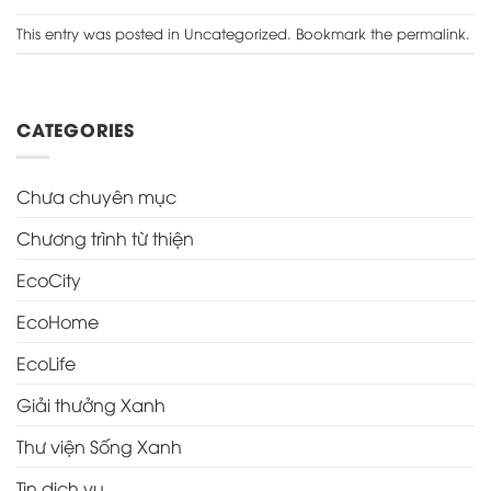
This entry was posted in
Uncategorized
. Bookmark the
permalink
.
CATEGORIES
Chưa chuyên mục
Chương trình từ thiện
EcoCity
EcoHome
EcoLife
Giải thưởng Xanh
Thư viện Sống Xanh
Tin dịch vụ