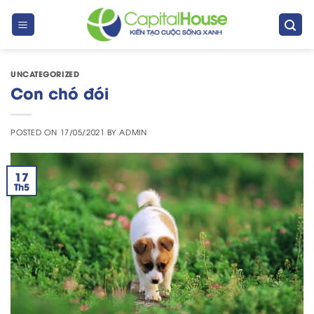
Skip
to
content
UNCATEGORIZED
Con chó đói
POSTED ON
17/05/2021
BY
ADMIN
17
Th5