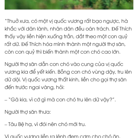
“Thuở xưa, có một vị quốc vương rất bạo ngược, hà
khắc với dân lành, nhân dân đều oán trách. Ðế Thích
thấy vậy liền hiện xuống trần, dắt theo một con quỷ
rất dữ. Ðế Thích hóa mình thành một người thợ săn,
còn con quỷ thì biến thành một con chó cao lớn.
Người thợ săn dẫn con chó vào cung của vị quốc
vương kia để yết kiến. Bỗng con chó vùng dậy, tru lên
dữ dội. Vị quốc vương thất kinh, liền cho gọi thợ săn
đến trước ngai vàng, hỏi:
– “Gã kia, vì cớ gì mà con chó tru lên dữ vậy?”.
Người thợ săn thưa:
– Tâu Bệ hạ, vì đói nên chó mới tru.
Vị quốc vương liền ra lệnh đem cơm cho chó ăn.