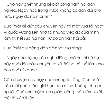
– Chó này ghét những kẻ bất công hãm hại dân
nghèo. Ngày nào trong nước không có dân đói khó
nữa, ngày đó nó mới nín.”
Ðức Phật kể dứt câu chuyện này thì mặt vua tái ngắt.
Vị quốc vương liền nhớ tới những việc ác của mình
làm thì hết sức hối hận. Từ đó ăn năn hối cải.
Ðức Phật dịu dàng dặn dò nhà vua rằng:
– Ngày nào bệ hạ còn nghe tiếng chó tru thì bệ hạ
hãy nhớ đến câu chuyện ta kể. Bệ hạ có thể làm cho
con chó nín được.
Câu chuyện này dạy cho chúng ta rằng: Con chó
còn biết phép tắc, giới hạn của mình, huống chi con
người. Chó như một minh quân, công thần liêm khiết,
diệt tà xiển thiện.