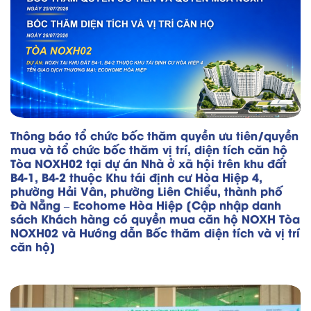
Thông báo tổ chức bốc thăm quyền ưu tiên/quyền
mua và tổ chức bốc thăm vị trí, diện tích căn hộ
Tòa NOXH02 tại dự án Nhà ở xã hội trên khu đất
B4-1, B4-2 thuộc Khu tái định cư Hòa Hiệp 4,
phường Hải Vân, phường Liên Chiểu, thành phố
Đà Nẵng – Ecohome Hòa Hiệp [Cập nhập danh
sách Khách hàng có quyền mua căn hộ NOXH Tòa
NOXH02 và Hướng dẫn Bốc thăm diện tích và vị trí
căn hộ]