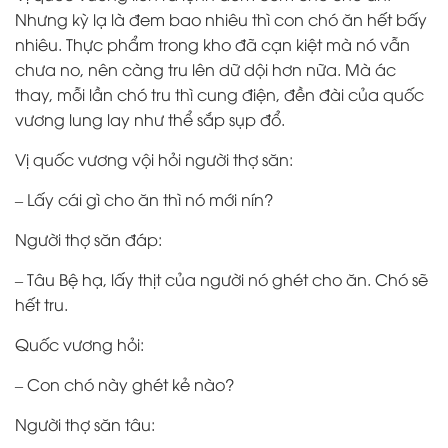
Nhưng kỳ lạ là đem bao nhiêu thì con chó ăn hết bấy
nhiêu. Thực phẩm trong kho đã cạn kiệt mà nó vẫn
chưa no, nên càng tru lên dữ dội hơn nữa. Mà ác
thay, mỗi lần chó tru thì cung điện, đền đài của quốc
vương lung lay như thể sắp sụp đổ.
Vị quốc vương vội hỏi người thợ săn:
– Lấy cái gì cho ăn thì nó mới nín?
Người thợ săn đáp:
– Tâu Bệ hạ, lấy thịt của người nó ghét cho ăn. Chó sẽ
hết tru.
Quốc vương hỏi:
– Con chó này ghét kẻ nào?
Người thợ săn tâu: