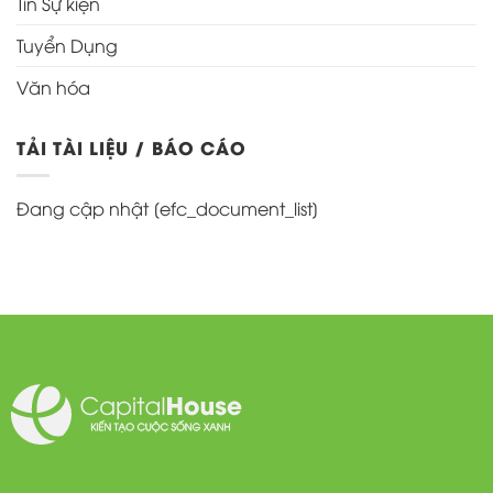
Tin Sự kiện
Tuyển Dụng
Văn hóa
TẢI TÀI LIỆU / BÁO CÁO
Đang cập nhật [efc_document_list]