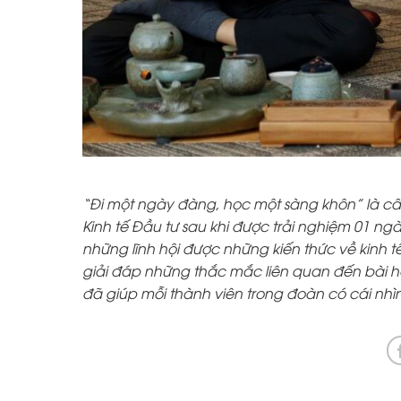
“Đi một ngày đàng, học một sàng khôn” là c
Kinh tế Đầu tư sau khi được trải nghiệm 01 ng
những lĩnh hội được những kiến thức về kinh t
giải đáp những thắc mắc liên quan đến bài 
đã giúp mỗi thành viên trong đoàn có cái nhì