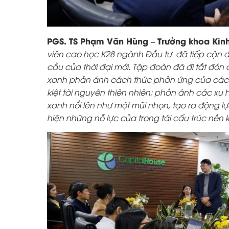
PGS. TS Phạm Văn Hùng – Trưởng khoa Kinh
viên cao học K28 ngành Đầu tư
đã tiếp cận đ
cầu của thời đại mới. Tập đoàn đã đi tắt đón đ
xanh phản ánh cách thức phản ứng của các nền
kiệt tài nguyên thiên nhiên; phản ánh các xu
xanh nổi lên như một mũi nhọn, tạo ra động l
hiện những nỗ lực của trong tái cấu trúc nền