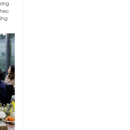
hương
theo
hững