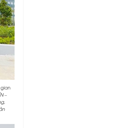
 gian
ÍN –
ng,
sản