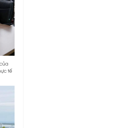
 của
hực tế