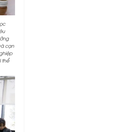
học
yêu
ưởng
và cạn
nghiệp
 thể