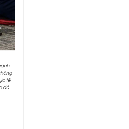
gành
 không
ực tế,
o đó