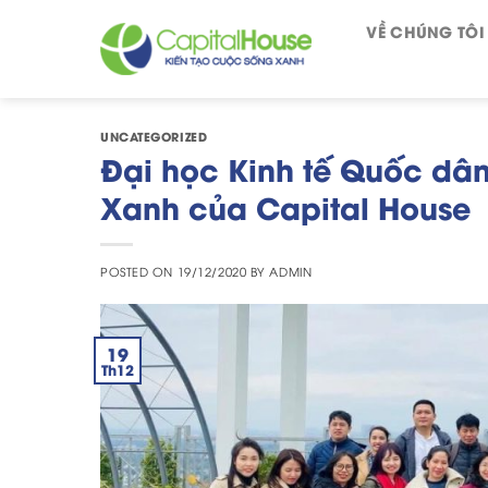
Skip
VỀ CHÚNG TÔI
to
content
UNCATEGORIZED
Đại học Kinh tế Quốc dân
Xanh của Capital House
POSTED ON
19/12/2020
BY
ADMIN
19
Th12