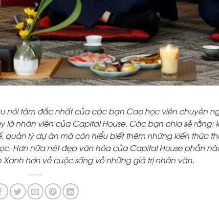
âu nói tâm đắc nhất của các bạn Cao học viên chuyên n
ày là nhân viên của Capital House. Các bạn chia sẻ rằng:
ế, quản lý dự án mà còn hiểu biết thêm những kiến thức th
học. Hơn nữa nét đẹp văn hóa của Capital House phần nà
n Xanh hơn về cuộc sống về những giá trị nhân văn.