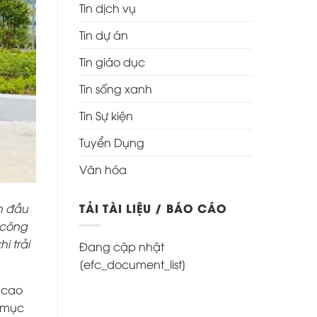
Tin dịch vụ
Tin dự án
Tin giáo dục
Tin sống xanh
Tin Sự kiện
Tuyển Dụng
Văn hóa
TẢI TÀI LIỆU / BÁO CÁO
n đầu
 công
i trải
Đang cập nhật
[efc_document_list]
 cao
g mục