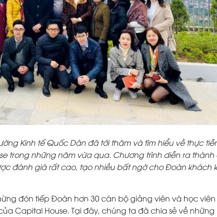
ờng Kinh tế Quốc Dân đã tới thăm và tìm hiểu về thực tiễ
se trong những năm vừa qua. Chương trình diễn ra thành
ợc đánh giá rất cao, tạo nhiều bất ngờ cho Đoàn khách kh
ừng đón tiếp Đoàn hơn 30 cán bộ giảng viên và học viên
của Capital House. Tại đây, chúng ta đã chia sẻ về nhữn