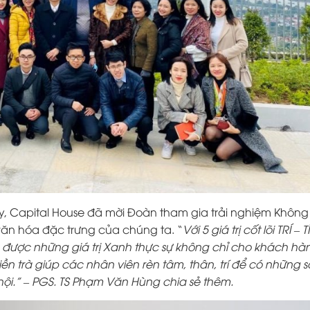
ày, Capital House đã mời Đoàn tham gia trải nghiệm Không
văn hóa đặc trưng của chúng ta. “
Với 5 giá trị cốt lõi TRÍ – T
 được những giá trị Xanh thực sự không chỉ cho khách hà
ền trà giúp các nhân viên rèn tâm, thân, trí để có những 
ội.” – PGS. TS Phạm Văn Hùng chia sẻ thêm.