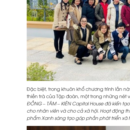
Đặc biệt, trong khuôn khổ chương trình lần n
thiền trà của Tập đoàn, một trong những nét 
ĐỒNG – TÂM – KIÊN Capital House đã kiến tạo
cho nhân viên và cho cả xã hội. Hoạt động thi
phẩm Xanh sáng tạo góp phần phát triển xã h