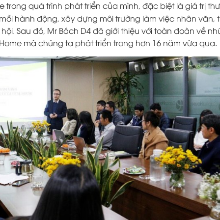
trong quá trình phát triển của mình, đặc biệt là giá trị t
mỗi hành động, xây dựng môi trường làm việc nhân văn, 
ã hội. Sau đó, Mr Bách D4 đã giới thiệu với toàn đoàn về n
EcoHome mà chúng ta phát triển trong hơn 16 năm vừa qua.