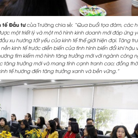
 tế Đầu tư
của Trường chia sẻ:
“
Qua buổi tọa đàm, các 
ược một triết lý và một mô hình kinh doanh mới đáp ứng 
ầu xu hướng tất yếu của kinh tế thế giới hiện đại. Tăng tr
 kinh tế trước diễn biến của tình hình biến đổi khí hậu 
 hướng tìm kiếm mô hình tăng trưởng mới với ngành công 
ực tăng trưởng mới và mang tính cạnh tranh cao; đồng thời
 kinh tế hướng đến tăng trưởng xanh và bền vững.”