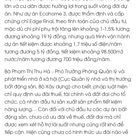
lớn và cư dân được hưởng lợi trong suốt vòng đời dự
án. Như dự án Ecohome 3, được thẩm định và cấp
chứng chỉ Edge Final, theo tính toán của chủ đầu tư,
mặc dù chi phí phụ trội tăng lên khoảng 1-1,5% tương
đương khoảng 19 tỷ đồng, nhưng quá trình vận hành
dự án tiết kiệm được khoảng 1,7 triệu số điện/năm
tương đương 5 tỷ đồng, tiết kiệm khoảng 98.500m3
nước/năm tương đương 700 triệu đồng/năm.
Bà Phạm Thị Thu Hà – Phó Trưởng Phòng Quản lý và
phát triển nhà ở xã hội (Cục Quản lý nhà và thị trường
bất động sản, Bộ Xây dựng) cho biết, pháp luật hiện
chỉ quy định ưu đãi thuế, tài chính và đất đai cho tổ
chức, cá nhân đầu tư sản xuất sản phẩm tiết kiệm
năng lượng… Còn đối với chủ đầu tư các dự án bất
động sản, chưa có ưu đãi về thuế, đất đai mà chỉ
được xem xét hỗ trợ lãi suất nhưng cũng rất khó để
tiếp cận. Hiện cũng chưa có hình thức ưu đãi nào về