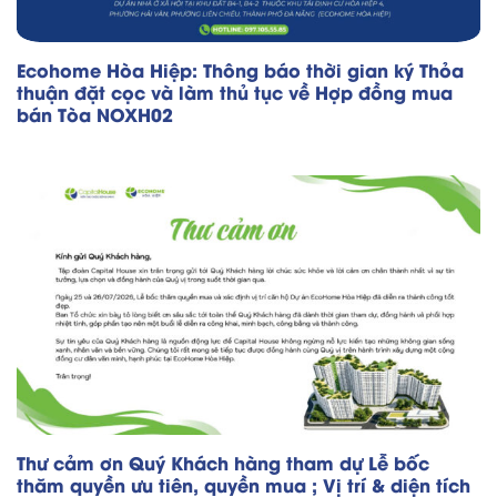
Ecohome Hòa Hiệp: Thông báo thời gian ký Thỏa
thuận đặt cọc và làm thủ tục về Hợp đồng mua
bán Tòa NOXH02
Thư cảm ơn Quý Khách hàng tham dự Lễ bốc
thăm quyền ưu tiên, quyền mua ; Vị trí & diện tích