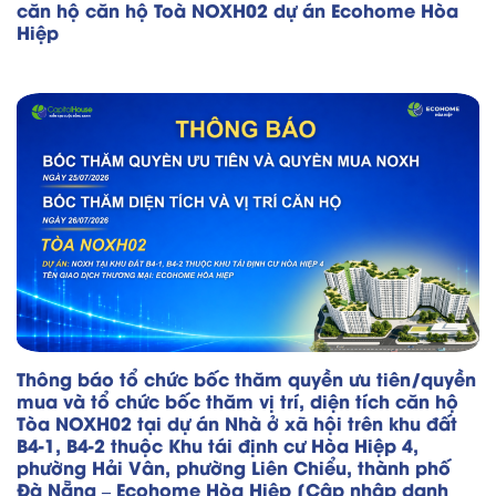
căn hộ căn hộ Toà NOXH02 dự án Ecohome Hòa
Hiệp
Thông báo tổ chức bốc thăm quyền ưu tiên/quyền
mua và tổ chức bốc thăm vị trí, diện tích căn hộ
Tòa NOXH02 tại dự án Nhà ở xã hội trên khu đất
B4-1, B4-2 thuộc Khu tái định cư Hòa Hiệp 4,
phường Hải Vân, phường Liên Chiểu, thành phố
Đà Nẵng – Ecohome Hòa Hiệp [Cập nhập danh