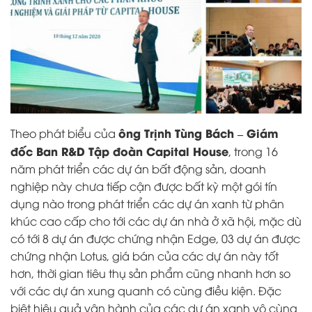
ông Trịnh Tùng Bách – Giám
Theo phát biểu của
đốc Ban R&D Tập đoàn Capital House
, trong 16
năm phát triển các dự án bất động sản, doanh
nghiệp này chưa tiếp cận được bất kỳ một gói tín
dụng nào trong phát triển các dự án xanh từ phân
khúc cao cấp cho tới các dự án nhà ở xã hội, mặc dù
có tới 8 dự án được chứng nhận Edge, 03 dự án được
chứng nhận Lotus, giá bán của các dự án này tốt
hơn, thời gian tiêu thụ sản phẩm cũng nhanh hơn so
với các dự án xung quanh có cùng điều kiện. Đặc
biệt hiệu quả vận hành của các dự án xanh vô cùng