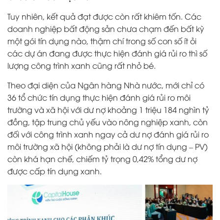
Tuy nhiên, kết quả đạt được còn rất khiêm tốn. Các
doanh nghiệp bất động sản chưa chạm đến bất kỳ
một gói tín dụng nào, thậm chí trong số con số ít ỏi
các dự án đang được thực hiện đánh giá rủi ro thì số
lượng công trình xanh cũng rất nhỏ bé.
Theo đại diện của Ngân hàng Nhà nước, mới chỉ có
36 tổ chức tín dụng thực hiện đánh giá rủi ro môi
trường và xã hội với dư nợ khoảng 1 triệu 184 nghìn tỷ
đồng, tập trung chủ yếu vào nông nghiệp xanh, còn
đối với công trình xanh ngay cả dư nợ đánh giá rủi ro
môi trường xã hội (không phải là dư nợ tín dụng – PV)
còn khá hạn chế, chiếm tỷ trọng 0,42% tổng dư nợ
được cấp tín dụng xanh.