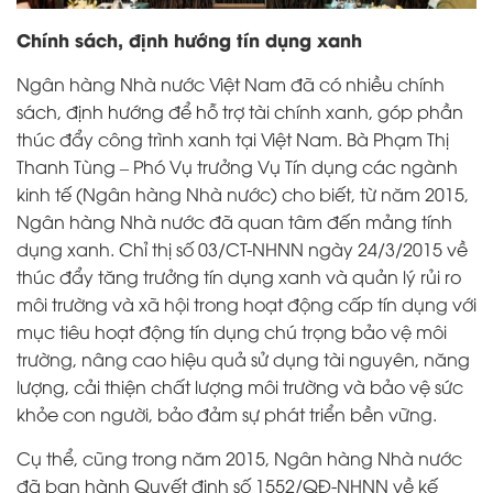
Chính sách, định hướng tín dụng xanh
Ngân hàng Nhà nước Việt Nam đã có nhiều chính
sách, định hướng để hỗ trợ tài chính xanh, góp phần
thúc đẩy công trình xanh tại Việt Nam. Bà Phạm Thị
Thanh Tùng – Phó Vụ trưởng Vụ Tín dụng các ngành
kinh tế (Ngân hàng Nhà nước) cho biết, từ năm 2015,
Ngân hàng Nhà nước đã quan tâm đến mảng tính
dụng xanh. Chỉ thị số 03/CT-NHNN ngày 24/3/2015 về
thúc đẩy tăng trưởng tín dụng xanh và quản lý rủi ro
môi trường và xã hội trong hoạt động cấp tín dụng với
mục tiêu hoạt động tín dụng chú trọng bảo vệ môi
trường, nâng cao hiệu quả sử dụng tài nguyên, năng
lượng, cải thiện chất lượng môi trường và bảo vệ sức
khỏe con người, bảo đảm sự phát triển bền vững.
Cụ thể, cũng trong năm 2015, Ngân hàng Nhà nước
đã ban hành Quyết định số 1552/QĐ-NHNN về kế