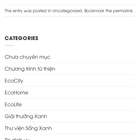
This entry was posted in
Uncategorized
. Bookmark the
permalink
.
CATEGORIES
Chưa chuyên mục
Chương trình từ thiện
EcoCity
EcoHome
EcoLife
Giải thưởng Xanh
Thư viện Sống Xanh
Tin dịch vụ