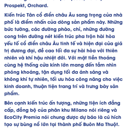
Prospekt, Orchard.
Kiến trúc Tân cổ điển châu Âu sang trọng của nhà
phố là điểm nhấn của dòng sản phẩm này. Những
bức tường, các đường phào, chỉ, những đường
cong trên đường nét kiến trúc pha trộn hài hòa
yếu tố cổ điển châu Âu tinh tế và hiện đại của giá
trị đương đại, đề cao tối đa sự hài hòa với thiên
nhiên và khí hậu nhiệt đới. Với mặt tiền thoáng
cùng hệ thống cửa kính lớn mang đến tầm nhìn
phóng khoáng, tận dụng tối đa ánh sáng và
không khí tự nhiên, tối ưu hóa công năng cho việc
kinh doanh, thuận tiện trang trí và trưng bày sản
phẩm.
Bên cạnh kiến trúc ấn tượng, những tiện ích đẳng
cấp, đồng bộ của phân khu Milano nói riêng và
EcoCity Premia nói chung được dự báo là cú hích
tạo sự bùng nổ lớn tại thành phố Buôn Ma Thuột.