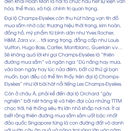
đến Khải Hoàn Môn là nơi tổ chức hầu hết sự kiện văn
hóa, thể thao, xã hội, chính trị quan trọng.
Đại lộ Champs-Elysées còn thu hút hàng vạn tín đồ
mua sắm nhờ các thương hiệu thời trang, kim hoàn,
đồng hồ, mỹ phẩm từ bình dân như Yves Rocher,
H&M, Zara v.v… tới sang trọng, đẳng cấp như Louis
Vuitton, Hugo Boss, Cartier, Montblanc, Guerlain v.v…
Sẽ không quá lời khi gọi Champs-Elysées là “thiên
đường mua sắm” và ngân nga “Dù nắng hay mưa,
vào ban ngày hay lúc nửa đêm, bất cứ thứ gì bạn
muốn, bạn đều có thể tìm thấy trên đại lộ Champs-
Elysées” như lời bài hát nổi tiếng Les Champs-Elysées.
Còn ở châu Á, phải kể đến đại lộ Orchard “gây
nghiện” bởi nét tráng lệ và hiện đại của những TTTM
chọc trời, hệ thống siêu thị lớn nhỏ khắp nơi nơi. Ít ai
biết rằng thiên đường mua sắm sầm uất bậc nhất
đảo quốc Singapore từng là con đường đất vô danh
với vườn cây ăn quả và nông trại rộng lớn vào năm