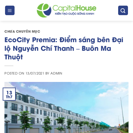
Skip
to
content
CHƯA CHUYÊN MỤC
EcoCity Premia: Điểm sáng bên Đại
lộ Nguyễn Chí Thanh – Buôn Ma
Thuột
POSTED ON
13/07/2021
BY
ADMIN
13
Th7