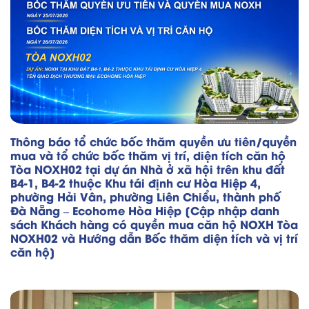
Thông báo tổ chức bốc thăm quyền ưu tiên/quyền
mua và tổ chức bốc thăm vị trí, diện tích căn hộ
Tòa NOXH02 tại dự án Nhà ở xã hội trên khu đất
B4-1, B4-2 thuộc Khu tái định cư Hòa Hiệp 4,
phường Hải Vân, phường Liên Chiểu, thành phố
Đà Nẵng – Ecohome Hòa Hiệp [Cập nhập danh
sách Khách hàng có quyền mua căn hộ NOXH Tòa
NOXH02 và Hướng dẫn Bốc thăm diện tích và vị trí
căn hộ]