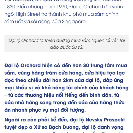
1830. Đến những năm 1970, Đại lộ Orchard đã soán
ngôi High Street trở thành khu phố mua sắm chính
sầm uất và sôi động của Singapore.
Đại lộ Orchard là thiên đường mua sắm “quên lối về” tại
đảo quốc Sư tử.
Đại lộ Orchard hiện có đến hơn 30 trung tâm mua
sắm, cùng hàng trăm cửa hàng, cửa hiệu tọa lạc
dọc theo chiều dài hơn 2km của đại lộ, đáp ứng
mọi khẩu vị và khả năng tài chính của khách hàng
– từ các thương hiệu nổi tiếng đến bình dân, từ
các nhà hàng sang trọng đến các cửa hàng thức
ăn nhanh phục vụ mọi đối tượng.
Ngoài ra còn phải kể đến, đại lộ Nevsky Prospekt
tuyệt đẹp ở Xứ sở Bạch Dương, đại lộ danh vọng