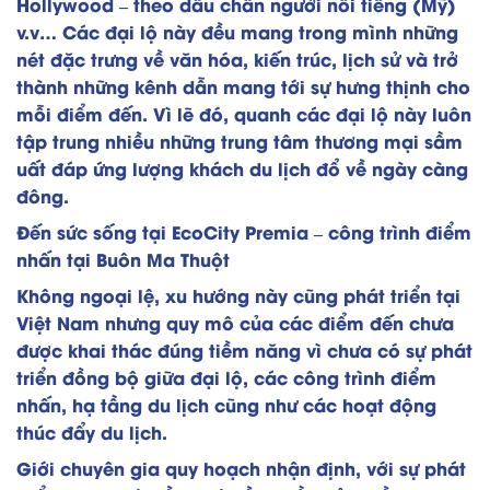
Hollywood – theo dấu chân người nổi tiếng (Mỹ)
v.v… Các đại lộ này đều mang trong mình những
nét đặc trưng về văn hóa, kiến trúc, lịch sử và trở
thành những kênh dẫn mang tới sự hưng thịnh cho
mỗi điểm đến. Vì lẽ đó, quanh các đại lộ này luôn
tập trung nhiều những trung tâm thương mại sầm
uất đáp ứng lượng khách du lịch đổ về ngày càng
đông.
Đến sức sống tại EcoCity Premia – công trình điểm
nhấn tại Buôn Ma Thuột
Không ngoại lệ, xu hướng này cũng phát triển tại
Việt Nam nhưng quy mô của các điểm đến chưa
được khai thác đúng tiềm năng vì chưa có sự phát
triển đồng bộ giữa đại lộ, các công trình điểm
nhấn, hạ tầng du lịch cũng như các hoạt động
thúc đẩy du lịch.
Giới chuyên gia quy hoạch nhận định, với sự phát