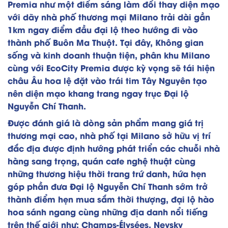
Premia như một điểm sáng làm đổi thay diện mạo
với dãy nhà phố thương mại Milano trải dài gần
1km ngay điểm đầu đại lộ theo hướng đi vào
thành phố Buôn Ma Thuột. Tại đây, Không gian
sống và kinh doanh thuận tiện, phân khu Milano
cùng với EcoCity Premia được kỳ vọng sẽ tái hiện
châu Âu hoa lệ đặt vào trái tim Tây Nguyên tạo
nên diện mạo khang trang ngay trục Đại lộ
Nguyễn Chí Thanh.
Được đánh giá là dòng sản phẩm mang giá trị
thương mại cao, nhà phố tại Milano sở hữu vị trí
đắc địa được định hướng phát triển các chuỗi nhà
hàng sang trọng, quán cafe nghệ thuật cùng
những thương hiệu thời trang trứ danh, hứa hẹn
góp phần đưa Đại lộ Nguyễn Chí Thanh sớm trở
thành điểm hẹn mua sắm thời thượng, đại lộ hào
hoa sánh ngang cùng những địa danh nổi tiếng
trên thế giới như: Champs-Élysées, Nevsky