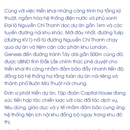
Cùng với việc triển khai những công trình hạ tầng kỹ
thuật, ngầm hóa hệ thống điện nước và phủ xanh
Đại lộ Nguyễn Chí Thanh dọc dự án gần 1km và các
tuyến đường nội khu khác. Mới đây nhất, đường Tulip
(đường KV1) nối từ đường Nguyễn Chí Thanh chạy
qua dự án và tiệm cận các phân khu London,
Genesis đến đường tránh Tây dài gần 500m cùng đã
được UBND tỉnh Đắk Lắk chính thức phê duyệt cho
triển khai thi công nhằm đảm bảo đẩy nhanh tiến độ,
đồng bộ hệ thống hạ tầng toàn dự án nói riêng và
thành phố Buôn Ma Thuột nói chung.
Đơn vị phát triển dự án, Tập đoàn Capital House đang
xúc tiến hợp tác chiến lược với các đối tác dịch vụ,
tiêu dùng, giáo dục và y tế nhằm đảm bảo cung ứng
hệ thống tiện ích nội khu đồng bộ ngay trong khu đô
thị.