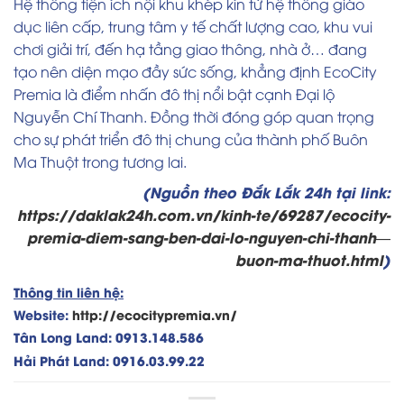
Hệ thống tiện ích nội khu khép kín từ hệ thống giáo
dục liên cấp, trung tâm y tế chất lượng cao, khu vui
chơi giải trí, đến hạ tầng giao thông, nhà ở… đang
tạo nên diện mạo đầy sức sống, khẳng định EcoCity
Premia là điểm nhấn đô thị nổi bật cạnh Đại lộ
Nguyễn Chí Thanh. Đồng thời đóng góp quan trọng
cho sự phát triển đô thị chung của thành phố Buôn
Ma Thuột trong tương lai.
(Nguồn theo Đắk Lắk 24h tại link:
https://daklak24h.com.vn/kinh-te/69287/ecocity-
premia-diem-sang-ben-dai-lo-nguyen-chi-thanh—
buon-ma-thuot.html
)
Thông tin liên hệ:
Website:
http://ecocitypremia.vn/
Tân Long Land: 0913.148.586
Hải Phát Land: 0916.03.99.22