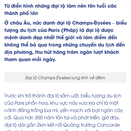
Từ điển hình những đại lộ làm nên tên tuổi các
thành phố lớn
Ở châu Âu, nức danh đại lộ Champs-Élysées – biểu
tượng du lịch của Paris (Pháp) là đại lộ được
mệnh danh đẹp nhất thế giới và làm điểm đến
không thể bỏ qua trong những chuyến du lịch đến
địa phương, thu hút hàng trăm ngàn lượt khách
tham quan mỗi ngày.
Đại lộ Champs-Élysées lung linh về đêm.
Trước khi trở thành đại lộ sầm uất, biểu tượng du lịch
của Paris phồn hoa, khu vực này xưa kia chỉ là một
cánh đồng trồng lúa mì, yến mạch với bạt ngàn cây
cối. Qua hơn 300 năm tồn tại và phát triển, giờ đây,
đại lộ dài gần 2km kết nối Quảng trường Concorde