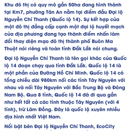
Khu đô thị có quy mô gần 50ha đang hình thành
tại Km7, phường Tân An nằm tại điểm đầu Đại lộ
Nguyễn Chí Thanh (Quốc lộ 14). Sự kết hợp của
một đô thị đẳng cấp cạnh một đại lộ huyết mạch
của địa phương đang tạo thành điểm nhấn làm
đổi thay diện mạo đô thị thành phố Buôn Ma
Thuột nói riêng và toàn tỉnh Đắk Lắk nói chung.
Đại lộ Nguyễn Chí Thanh là tên gọi khác của Quốc
lộ 14 đoạn chạy qua tỉnh Đắk Lắk. Quốc lộ 14 là
một phần của Đường Hồ Chí Minh. Quốc lộ 14 có
tổng chiều dài 980km nối các tỉnh Tây Nguyên với
nhau và nối Tây Nguyên với Bắc Trung Bộ và Đông
Nam Bộ. Qua 8 tỉnh, Quốc lộ 14 đã đi qua gần
như hết tất cả các tỉnh thuộc Tây Nguyên (với 4
tỉnh), trừ Lâm Đồng. Đây là quốc lộ xuyên nhiều
địa hình nhất Việt Nam.
Nổi bật bên Đại lộ Nguyễn Chí Thanh, EcoCity