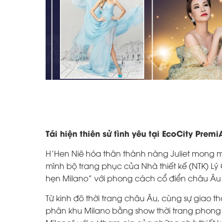
Tái hiện thiên sử tình yêu tại EcoCity Premi
H’Hen Niê hóa thân thành nàng Juliet mong ma
mình bộ trang phục của Nhà thiết kế (NTK) Lý
hẹn Milano” với phong cách cổ điển châu Âu
Từ kinh đô thời trang châu Âu, cùng sự giao 
phân khu Milano bằng show thời trang phong