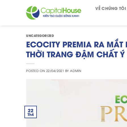
Skip
VỀ CHÚNG TÔI
to
content
UNCATEGORIZED
ECOCITY PREMIA RA MẮT
THỜI TRANG ĐẬM CHẤT Ý
POSTED ON
22/04/2021
BY
ADMIN
22
Th4