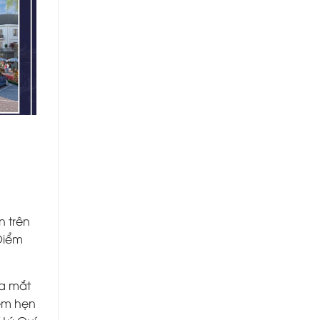
n trên
 Điểm
ra mắt
ểm hẹn