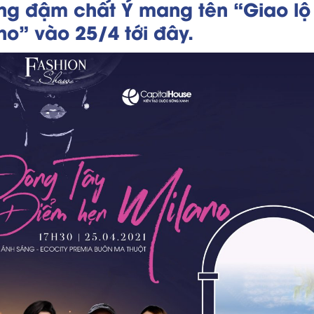
ang đậm chất Ý mang tên “Giao lộ
o” vào 25/4 tới đây.