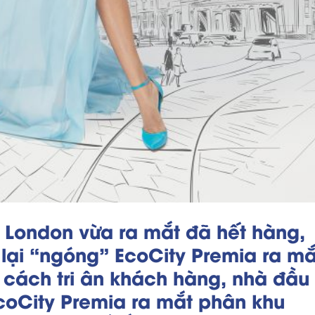
, London vừa ra mắt đã hết hàng,
lại “ngóng” EcoCity Premia ra mắ
cách tri ân khách hàng, nhà đầu 
coCity Premia ra mắt phân khu