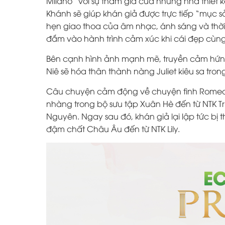
Milano” với sự tham gia của những nhà thiết 
Khánh sẽ giúp khán giả được trực tiếp “mục sở 
hẹn giao thoa của âm nhạc, ánh sáng và thời 
đắm vào hành trình cảm xúc khi cái đẹp cùng
Bên cạnh hình ảnh mạnh mẽ, truyền cảm hứng 
Niê sẽ hóa thân thành nàng Juliet kiêu sa tr
Câu chuyện cảm động về chuyện tình Romeo v
nhàng trong bộ sưu tập Xuân Hè đến từ NTK Tr
Nguyên. Ngay sau đó, khán giả lại lập tức bị 
đậm chất Châu Âu đến từ NTK Lily.