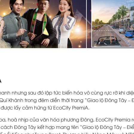
A
nh nhưng sau đó lập tức biến hóa vô cùng rực rỡ khi diệ
 Quí Khánh trong đêm diễn thời trang “Giao lộ Đông Tây –
 được lấy cảm hứng từ EcoCity PremiA.
thoa, hoà nhịp của văn hóa phương Đông, EcoCity Premia 
 cách Đông Tây kết hợp mang tên “Giao lộ Đông Tây – Đi