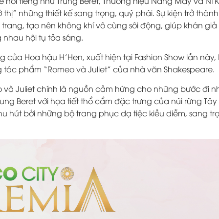
kế nổi tiếng như Trung Beret, Thương hiệu Nàng Mây và NTK
thị” những thiết kế sang trọng, quý phái. Sự kiện trở thàn
trang, tạo nên không khí vô cùng sôi động, giúp khán giả
 nhau hội tụ tỏa sáng.
của Hoa hậu H’Hen, xuất hiện tại Fashion Show lần này,
ong tác phẩm “Romeo và Juliet” của nhà văn Shakespeare.
à Juliet chính là nguồn cảm hứng cho những bước đi n
ung Beret với họa tiết thổ cẩm đặc trưng của núi rừng Tây
thu hút bởi những bộ trang phục dạ tiệc kiều diễm, sang tr