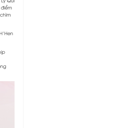
 Lý Quí
h điểm
 chìm
 H’Hen
hịp
ọng