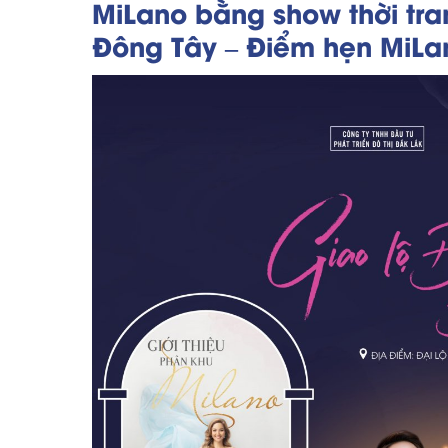
MiLano bằng show thời tr
Đông Tây – Điểm hẹn MiLan