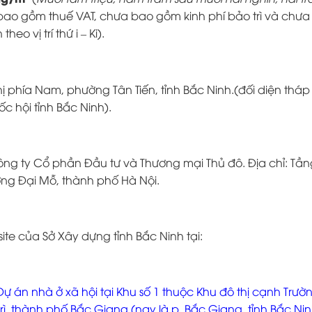
bao gồm thuế VAT, chưa bao gồm kinh phí bảo trì và chưa 
o vị trí thứ i – Ki).
 thị phía Nam, phường Tân Tiến, tỉnh Bắc Ninh.(đối diện thá
c hội tỉnh Bắc Ninh).
ông ty Cổ phần Đầu tư và Thương mại Thủ đô. Địa chỉ: Tần
ường Đại Mỗ, thành phố Hà Nội.
te của Sở Xây dựng tỉnh Bắc Ninh tại:
ự án nhà ở xã hội tại Khu số 1 thuộc Khu đô thị cạnh Trư
ì, thành phố Bắc Giang (nay là p. Bắc Giang, tỉnh Bắc Nin