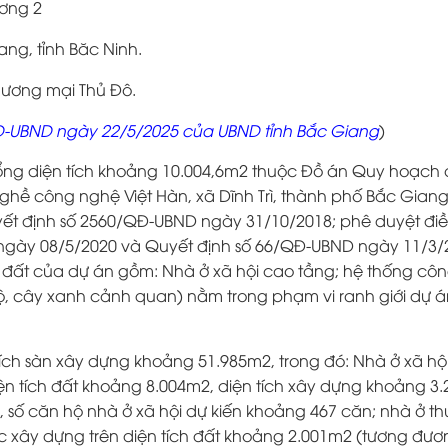
ơng 2
ng, tỉnh Băc Ninh.
hương mại Thủ Đô.
Đ-UBND ngày 22/5/2025 của UBND tỉnh Bắc Giang
)
ổng diện tích khoảng 10.004,6m2 thuộc Đồ án Quy hoạch ch
hề công nghệ Việt Hàn, xã Dĩnh Trì, thành phố Bắc Gian
ết định số 2560/QĐ-UBND ngày 31/10/2018; phê duyệt đi
 ngày 08/5/2020 và Quyết định số 66/QĐ-UBND ngày 11/3/
 đất của dự án gồm: Nhà ở xã hội cao tầng; hệ thống công
bộ, cây xanh cảnh quan) nằm trong phạm vi ranh giới dự á
tích sàn xây dựng khoảng 51.985m2, trong đó: Nhà ở xã hội
ện tích đất khoảng 8.004m2, diện tích xây dựng khoảng 3
 số căn hộ nhà ở xã hội dự kiến khoảng 467 căn; nhà ở t
c xây dựng trên diện tích đất khoảng 2.001m2 (tương đư