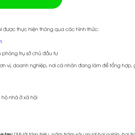
i được thực hiện thông qua các hình thức:
n
.
n phòng trụ sở chủ đầu tư
ơn vị, doanh nghiệp, nơi cá nhân đang làm để tổng hợp, 
 hộ nhà ở xã hội
ng/m²
(
Mười tám triệu, năm trăm sáu mươi hai nghìn, hai t