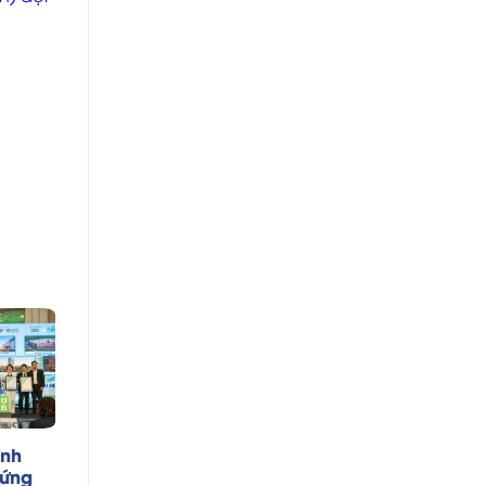
ính
hứng