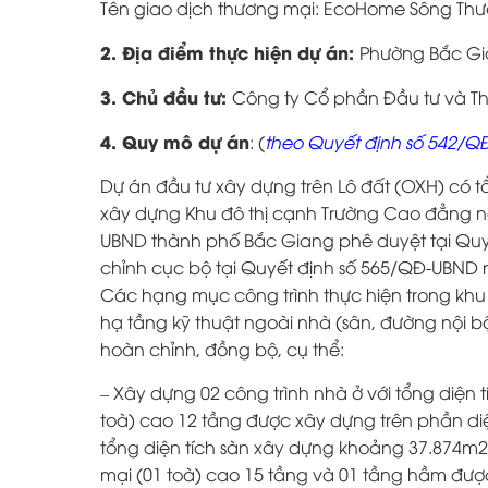
Tên giao dịch thương mại: EcoHome Sông Thư
2. Địa điểm thực hiện dự án:
Phường Bắc Gia
3. Chủ đầu tư:
Công ty Cổ phần Đầu tư và T
4. Quy mô dự án
: (
theo Quyết định số 542/Q
Dự án đầu tư xây dựng trên Lô đất (OXH) có t
xây dựng Khu đô thị cạnh Trường Cao đẳng ng
UBND thành phố Bắc Giang phê duyệt tại Quy
chỉnh cục bộ tại Quyết định số 565/QĐ-UBND
Các hạng mục công trình thực hiện trong khu
hạ tầng kỹ thuật ngoài nhà (sân, đường nội 
hoàn chỉnh, đồng bộ, cụ thể:
– Xây dựng 02 công trình nhà ở với tổng diện 
toà) cao 12 tầng được xây dựng trên phần di
tổng diện tích sàn xây dựng khoảng 37.874m2,
mại (01 toà) cao 15 tầng và 01 tầng hầm đượ