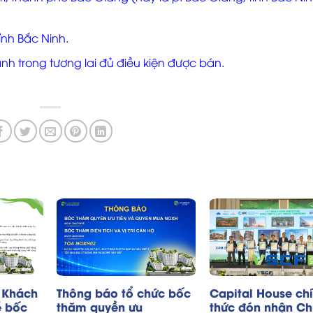
nh Bắc Ninh.
h trong tương lai đủ điều kiện được bán.
 Khách
Thông báo tổ chức bốc
Capital House ch
ễ bốc
thăm quyền ưu
thức đón nhận C