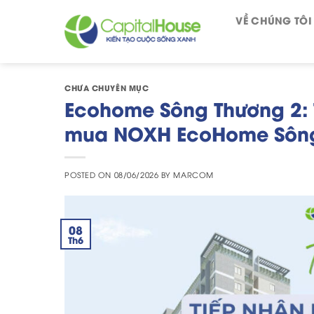
Skip
VỀ CHÚNG TÔI
to
content
CHƯA CHUYÊN MỤC
Ecohome Sông Thương 2: 
mua NOXH EcoHome Sông 
POSTED ON
08/06/2026
BY
MARCOM
08
Th6