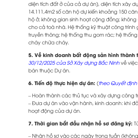
diện tích đất ở của cả dự án), diện tích xây
14.111,4m2 số căn hộ dự kiến khoảng 150 că
hộ ở; không gian sinh hoạt cộng đồng; không
cho cả toà nhà. Hệ thống kỹ thuật công trình 
truyền thông; hệ thống thu gom rác; hệ thốn
cháy chữa cháy.
5. Về kinh doanh bất động sản hình thành t
30/12/2025 của Sở Xây dựng Bắc Ninh
về việc
bán thuộc Dự án.
6. Tiến độ thực hiện dự án:
(
theo Quyết địn
– Hoàn thành các thủ tục và xây dựng công tr
– Đưa dự án vào vận hành, kinh doanh: khi đả
hoạt động của dự án.
7. Thời gian bắt đầu nhận hồ sơ đăng ký:
T
– Nhận hồ sơ vào các ngày trong tuần (khôn