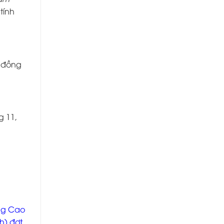
tính
p đồng
g 11,
ờng Cao
h) đợt