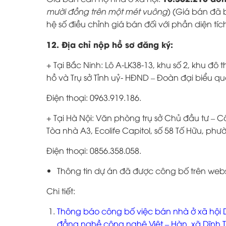
mười đồng trên một mét vuông
) (Giá bán đã 
hệ số điều chỉnh giá bán đối với phần diện tích the
12. Địa chỉ nộp hồ sơ đăng ký:
+ Tại Bắc Ninh: Lô A-LK38-13, khu số 2, khu đô
hồ và Trụ sở Tỉnh uỷ- HĐND – Đoàn đại biểu quố
Điện thoại: 0963.919.186.
+ Tại Hà Nội: Văn phòng trụ sở Chủ đầu tư – C
Tòa nhà A3, Ecolife Capitol, số 58 Tố Hữu, ph
Điện thoại: 0856.358.058.
Thông tin dự án đã được công bố trên websi
Chi tiết:
Thông báo công bố việc bán nhà ở xã hội D
đẳng nghề công nghệ Việt – Hàn, xã Dĩnh Tr