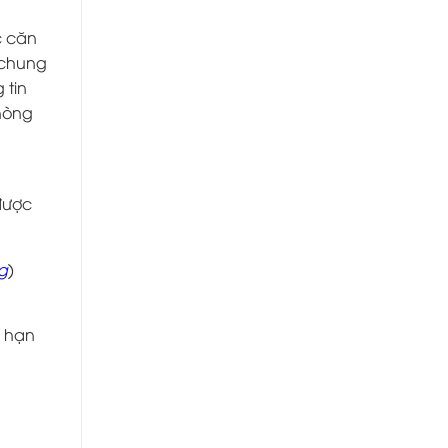
c căn
 chung
 tin
phòng
 được
g
)
i hạn