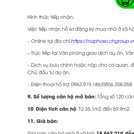
Hình thức tiếp nhận:
Việc tiếp nhận hồ sơ đăng ký mua nhà ở xã hộ
– Online tại địa chỉ:
https://nophoso.chgroup.v
– Trực tiếp tại Văn phòng giao dịch dụ án, Vă
– Dịch vụ bưu chính hoặc nộp cho cơ quan, đ
Chủ đầu tư dự án.
– Điện thoại hỗ trợ: 0963.919.186/0856.358.058
9. Số lượng căn hộ mở bán:
Tổng số 120 căn
10
Diện tích căn hộ
.
: Từ 35,1m2 đến 69,9m2
11. Giá bán:
18.562.210 đồ
Giá bán căn hộ nhà ở xã hội: