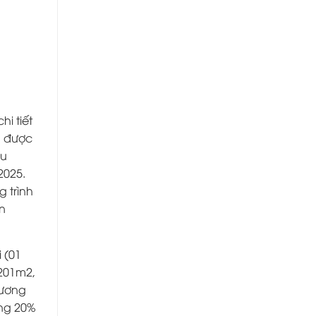
i tiết
g được
ều
2025.
 trình
n
 (01
.201m2,
hương
ơng 20%