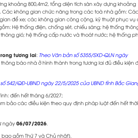
 dựng khoảng 800,4m2, tổng diện tích sàn xây dựng khoảng
n. Các không gian chức năng trong các toà nhà gồm: Cá
 gian để xe; các không gian công cộng, kỹ thuật phục vụ
gồm: Hệ thống điện, chống sét, chiếu sáng; hệ thống thông
g thông gió; hệ thống cấp nước và thoát nước; hệ thống 
rong tương lai
:
Theo Văn bản số 5355/SXD-QLN ngày
 thông báo nhà ở hình thành trong tương lai đủ điều kiện
h số 542/QĐ-UBND ngày
22/5/2025 của UBND tỉnh Bắc Gian
ình: đến hết tháng 6/2027;
m bảo các điều kiện theo quy định pháp luật đến hết thờ
06/07/2026
ừ ngày
.
g bao gồm Thứ 7 và Chủ nhật).