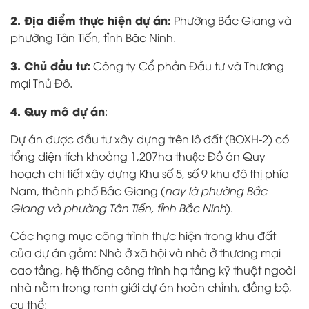
2. Địa điểm thực hiện dự án:
Phường Bắc Giang và
phường Tân Tiến, tỉnh Băc Ninh.
3. Chủ đầu tư:
Công ty Cổ phần Đầu tư và Thương
mại Thủ Đô.
4. Quy mô dự án
:
Dự án được đầu tư xây dựng trên lô đất (BOXH-2) có
tổng diện tích khoảng 1,207ha thuộc Đồ án Quy
hoạch chi tiết xây dựng Khu số 5, số 9 khu đô thị phía
Nam, thành phố Bắc Giang
(
nay là phường Bắc
Giang và phường Tân Tiến, tỉnh Bắc Ninh
).
Các hạng mục công trình thực hiện trong khu đất
của dự án gồm: Nhà ở xã hội và nhà ở thương mại
cao tầng, hệ thống công trình hạ tầng kỹ thuật ngoài
nhà nằm trong ranh giới dự án hoàn chỉnh, đồng bộ,
cụ thể: