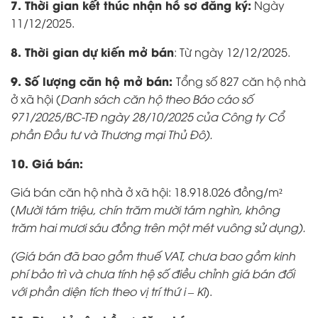
7. Thời gian kết thúc nhận hồ sơ đăng ký:
Ngày
11/12/2025.
8. Thời gian dự kiến mở bán
: Từ ngày 12/12/2025.
9. Số lượng căn hộ mở bán:
Tổng số 827 căn hộ nhà
ở xã hội (
Danh sách căn hộ theo
Báo cáo số
971/2025/BC-TĐ ngày 28/10/2025 của Công ty Cổ
phần Đầu tư và Thương mại Thủ Đô).
10. Giá bán:
Giá bán căn hộ nhà ở xã hội: 18.918.026 đồng/m²
(
Mười tám triệu, chín trăm mười tám nghìn, không
trăm hai mươi sáu đồng trên một mét vuông sử dụng)
.
(Giá bán đã bao gồm thuế VAT, chưa bao gồm kinh
phí bảo trì và chưa tính hệ số điều chỉnh giá bán đối
với phần diện tích theo vị trí thứ i – Ki
).