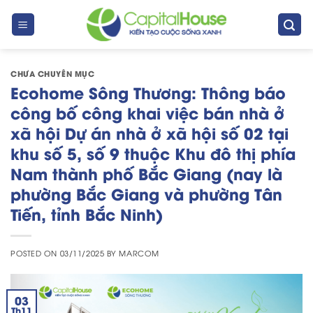
Skip
to
content
CHƯA CHUYÊN MỤC
Ecohome Sông Thương: Thông báo
công bố công khai việc bán nhà ở
xã hội Dự án nhà ở xã hội số 02 tại
khu số 5, số 9 thuộc Khu đô thị phía
Nam thành phố Bắc Giang (nay là
phường Bắc Giang và phường Tân
Tiến, tỉnh Bắc Ninh)
POSTED ON
03/11/2025
BY
MARCOM
03
Th11