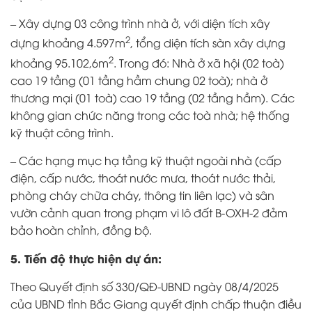
– Xây dựng 03 công trình nhà ở, với diện tích xây
2
dựng khoảng 4.597m
, tổng diện tích sàn xây dựng
2
khoảng 95.102,6m
. Trong đó: Nhà ở xã hội (02 toà)
cao 19 tầng (01 tầng hầm chung 02 toà); nhà ở
thương mại (01 toà) cao 19 tầng (02 tầng hầm). Các
không gian chức năng trong các toà nhà; hệ thống
kỹ thuật công trình
.
– Các hạng mục hạ tầng kỹ thuật ngoài nhà (cấp
điện, cấp nước, thoát nước mưa, thoát nước thải,
phòng cháy chữa cháy, thông tin liên lạc) và sân
vườn cảnh quan trong phạm vi lô đất B-OXH-2 đảm
bảo hoàn chỉnh, đồng bộ.
5. Tiến độ thực hiện dự án:
Theo Quyết định số 330/QĐ-UBND ngày 08/4/2025
của UBND tỉnh Bắc Giang quyết định chấp thuận điều