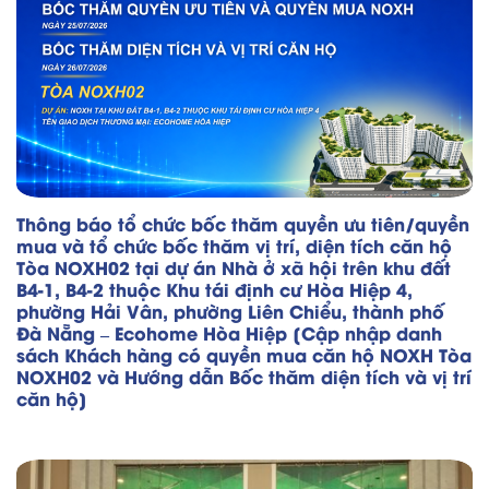
Thông báo tổ chức bốc thăm quyền ưu tiên/quyền
mua và tổ chức bốc thăm vị trí, diện tích căn hộ
Tòa NOXH02 tại dự án Nhà ở xã hội trên khu đất
B4-1, B4-2 thuộc Khu tái định cư Hòa Hiệp 4,
phường Hải Vân, phường Liên Chiểu, thành phố
Đà Nẵng – Ecohome Hòa Hiệp [Cập nhập danh
sách Khách hàng có quyền mua căn hộ NOXH Tòa
NOXH02 và Hướng dẫn Bốc thăm diện tích và vị trí
căn hộ]