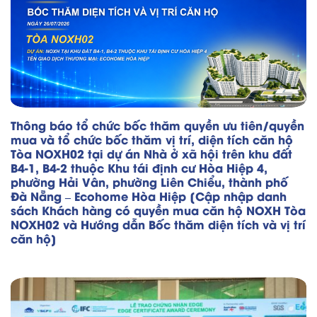
Thông báo tổ chức bốc thăm quyền ưu tiên/quyền
mua và tổ chức bốc thăm vị trí, diện tích căn hộ
Tòa NOXH02 tại dự án Nhà ở xã hội trên khu đất
B4-1, B4-2 thuộc Khu tái định cư Hòa Hiệp 4,
phường Hải Vân, phường Liên Chiểu, thành phố
Đà Nẵng – Ecohome Hòa Hiệp [Cập nhập danh
sách Khách hàng có quyền mua căn hộ NOXH Tòa
NOXH02 và Hướng dẫn Bốc thăm diện tích và vị trí
căn hộ]