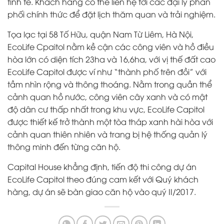
tinh tế. Khách hàng có thể liên hệ tới các đại lý phân
phối chính thức để đặt lịch thăm quan và trải nghiệm.
Tọa lạc tại 58 Tố Hữu, quận Nam Từ Liêm, Hà Nội,
EcoLife Cpaitol nằm kề cận các công viên và hồ điều
hòa lớn có diện tích 23ha và 16,6ha, với vị thế đất cao
EcoLife Capitol được ví như “thành phố trên đồi” với
tầm nhìn rộng và thông thoáng. Nằm trong quần thể
cảnh quan hồ nước, công viên cây xanh và có mật
độ dân cư thấp nhất trong khu vực, EcoLife Capitol
được thiết kế trở thành một tòa tháp xanh hài hòa với
cảnh quan thiên nhiên và trang bị hệ thống quản lý
thông minh đến từng căn hộ.
Capital House khẳng định, tiến độ thi công dự án
EcoLife Capitol theo đúng cam kết với Quý khách
hàng, dự án sẽ bàn giao căn hộ vào quý II/2017.