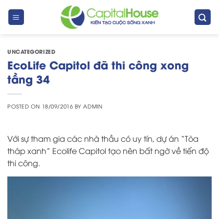
Skip
to
content
UNCATEGORIZED
EcoLife Capitol đã thi công xong
tầng 34
POSTED ON
18/09/2016
BY
ADMIN
Với sự tham gia các nhà thầu có uy tín, dự án “Tòa
tháp xanh” Ecolife Capitol tạo nên bất ngờ về tiến độ
thi công.