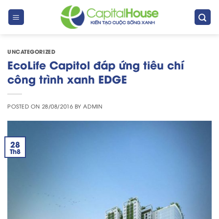
Skip
to
content
UNCATEGORIZED
EcoLife Capitol đáp ứng tiêu chí
công trình xanh EDGE
POSTED ON
28/08/2016
BY
ADMIN
28
Th8