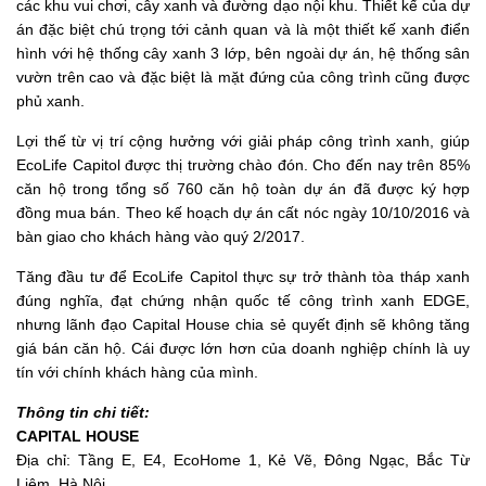
các khu vui chơi, cây xanh và đường dạo nội khu. Thiết kế của dự
án đặc biệt chú trọng tới cảnh quan và là một thiết kế xanh điển
hình với hệ thống cây xanh 3 lớp, bên ngoài dự án, hệ thống sân
vườn trên cao và đặc biệt là mặt đứng của công trình cũng được
phủ xanh.
Lợi thế từ vị trí cộng hưởng với giải pháp công trình xanh, giúp
EcoLife Capitol được thị trường chào đón. Cho đến nay trên 85%
căn hộ trong tổng số 760 căn hộ toàn dự án đã được ký hợp
đồng mua bán. Theo kế hoạch dự án cất nóc ngày 10/10/2016 và
bàn giao cho khách hàng vào quý 2/2017.
Tăng đầu tư để EcoLife Capitol thực sự trở thành tòa tháp xanh
đúng nghĩa, đạt chứng nhận quốc tế công trình xanh EDGE,
nhưng lãnh đạo Capital House chia sẻ quyết định sẽ không tăng
giá bán căn hộ. Cái được lớn hơn của doanh nghiệp chính là uy
tín với chính khách hàng của mình.
Thông tin chi tiết:
CAPITAL HOUSE
Địa chỉ: Tầng E, E4, EcoHome 1, Kẻ Vẽ, Đông Ngạc, Bắc Từ
Liêm, Hà Nội