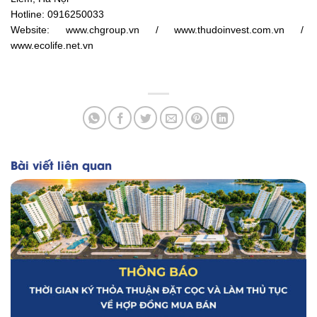
Hotline: 0916250033
Website: www.chgroup.vn /
www.thudoinvest.com.vn /
www.ecolife.net.vn
Bài viết liên quan