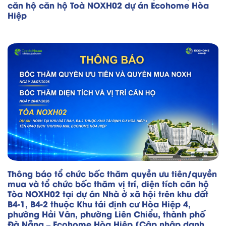
căn hộ căn hộ Toà NOXH02 dự án Ecohome Hòa
Hiệp
Thông báo tổ chức bốc thăm quyền ưu tiên/quyền
mua và tổ chức bốc thăm vị trí, diện tích căn hộ
Tòa NOXH02 tại dự án Nhà ở xã hội trên khu đất
B4-1, B4-2 thuộc Khu tái định cư Hòa Hiệp 4,
phường Hải Vân, phường Liên Chiểu, thành phố
Đà Nẵng – Ecohome Hòa Hiệp [Cập nhập danh