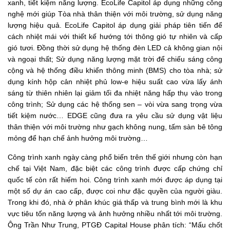
xanh, tiết kiệm năng lượng. EcoLife Capitol áp dụng những công
nghệ mới giúp Tòa nhà thân thiện với môi trường, sử dụng năng
lượng hiệu quả. EcoLife Capitol áp dụng giải pháp tiên tiến để
cách nhiệt mái với thiết kế hướng tới thông gió tự nhiên và cấp
gió tươi. Đồng thời sử dụng hệ thống đèn LED cả không gian nội
và ngoại thất; Sử dụng năng lượng mặt trời để chiếu sáng công
cộng và hệ thống điều khiển thông minh (BMS) cho tòa nhà; sử
dụng kính hộp cản nhiệt phủ low-e hiệu suất cao vừa lấy ánh
sáng từ thiên nhiên lại giảm tối đa nhiệt năng hấp thụ vào trong
công trình; Sử dụng các hệ thống sen – vòi vừa sang trọng vừa
tiết kiệm nước… EDGE cũng đưa ra yêu cầu sử dụng vật liệu
thân thiện với môi trường như gạch không nung, tấm sàn bê tông
mỏng để hạn chế ảnh hưởng môi trường…
Công trình xanh ngày càng phổ biến trên thế giới nhưng còn hạn
chế tại Việt Nam, đặc biệt các công trình được cấp chứng chỉ
quốc tế còn rất hiếm hoi. Công trình xanh mới được áp dụng tại
một số dự án cao cấp, được coi như đặc quyền của người giàu.
Trong khi đó, nhà ở phân khúc giá thấp và trung bình mới là khu
vực tiêu tốn năng lượng và ảnh hưởng nhiều nhất tới môi trường.
Ông Trần Như Trung, PTGĐ Capital House phân tích: “Mấu chốt