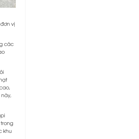
đơn vị
ng các
ạo
ôi
hạt
 cao,
 này,
pi
 trong
c khu