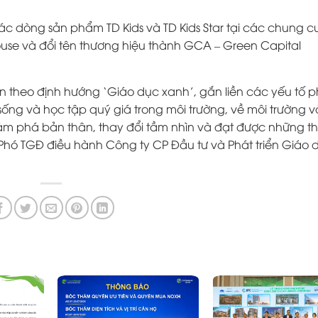
c dòng sản phẩm TD Kids và TD Kids Star tại các chung c
use và đổi tên thương hiệu thành GCA – Green Capital
ển theo định hướng ‘Giáo dục xanh’, gắn liền các yếu tố p
ống và học tập quý giá trong môi trường, về môi trường và
ám phá bản thân, thay đổi tầm nhìn và đạt được những t
 Phó TGĐ điều hành Công ty CP Đầu tư và Phát triển Giáo 