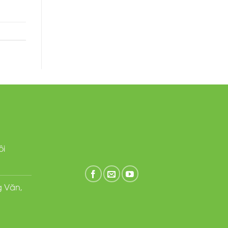
ôi
g Văn,