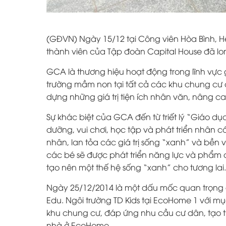
(GĐVN) Ngày 15/12 tại Công viên Hòa Bình, 
thành viên của Tập đoàn Capital House đã lo
GCA là thương hiệu hoạt động trong lĩnh vực 
trường mầm non tại tất cả các khu chung cư
dựng những giá trị tiện ích nhân văn, nâng cao
Sự khác biệt của GCA đến từ triết lý “Giáo d
dưỡng, vui chơi, học tập và phát triển nhân c
nhân, lan tỏa các giá trị sống “xanh” và bền
các bé sẽ được phát triển năng lực và phẩm c
tạo nên một thế hệ sống “xanh” cho tương lai.
Ngày 25/12/2014 là một dấu mốc quan trọng 
Edu. Ngôi trường TD Kids tại EcoHome 1 với m
khu chung cư, đáp ứng nhu cầu cư dân, tạo t
nhà ở EcoHome.