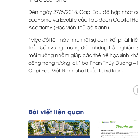
Đến ngày 27/5/2018, Capi Edu đã hợp nhất cá
EcoHome và EcoLife của Tập đoàn Capital Ho
Academy (Học viện Thủ đô Xanh).
“Việc đổi tên này như một sự cam kết phát tri
triển bền vững, mang đến những trải nghiệm s
môi trường nhằm giúp các thế hệ học sinh kh
công trong tương lai,” bà Phan Thùy Dương –
Capi Edu Việt Nam phát biểu tại sự kiện.
Bài viết liên quan