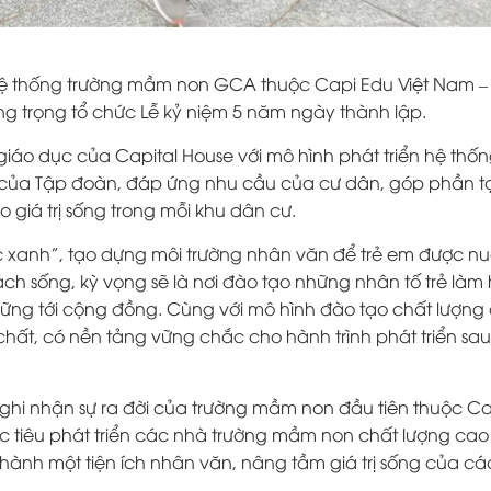
Hệ thống trường mầm non GCA thuộc Capi Edu Việt Nam – 
ng trọng tổ chức Lễ kỷ niệm 5 năm ngày thành lập.
giáo dục của Capital House với mô hình phát triển hệ thố
 của Tập đoàn, đáp ứng nhu cầu của cư dân, góp phần t
 giá trị sống trong mỗi khu dân cư.
ục xanh”, tạo dựng môi trường nhân văn để trẻ em được nu
ách sống, kỳ vọng sẽ là nơi đào tạo những nhân tố trẻ làm 
 vững tới cộng đồng. Cùng với mô hình đào tạo chất lượng
hất, có nền tảng vững chắc cho hành trình phát triển sau
ghi nhận sự ra đời của trường mầm non đầu tiên thuộc Ca
ục tiêu phát triển các nhà trường mầm non chất lượng cao
hành một tiện ích nhân văn, nâng tầm giá trị sống của cá