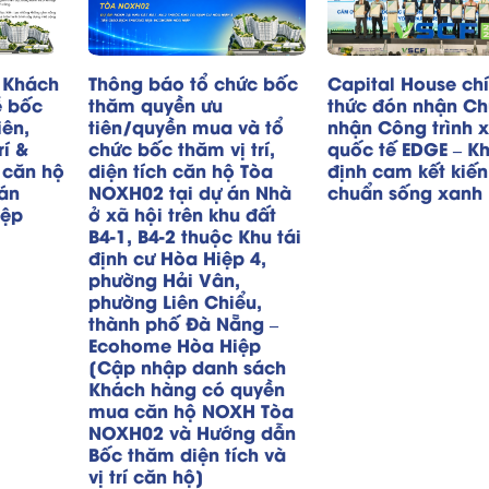
 Khách
Thông báo tổ chức bốc
Capital House ch
ễ bốc
thăm quyền ưu
thức đón nhận C
iên,
tiên/quyền mua và tổ
nhận Công trình 
rí &
chức bốc thăm vị trí,
quốc tế EDGE – K
 căn hộ
diện tích căn hộ Tòa
định cam kết kiến
án
NOXH02 tại dự án Nhà
chuẩn sống xanh
iệp
ở xã hội trên khu đất
B4-1, B4-2 thuộc Khu tái
định cư Hòa Hiệp 4,
phường Hải Vân,
phường Liên Chiểu,
thành phố Đà Nẵng –
Ecohome Hòa Hiệp
[Cập nhập danh sách
Khách hàng có quyền
mua căn hộ NOXH Tòa
NOXH02 và Hướng dẫn
Bốc thăm diện tích và
vị trí căn hộ]