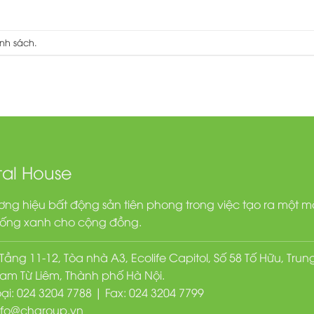
nh sách
.
tal House
ơng hiệu bất động sản tiên phong trong việc tạo ra một m
sống xanh cho cộng đồng.
 Tầng 11-12, Tòa nhà A3, Ecolife Capitol, Số 58 Tố Hữu, Trun
m Từ Liêm, Thành phố Hà Nội.
ại: 024 3204 7788 | Fax: 024 3204 7799
nfo@chgroup.vn