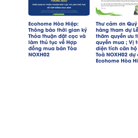
Ecohome Hòa Hiệp:
Thư cảm ơn Quý
Thông báo thời gian ký
hàng tham dự L
Thỏa thuận đặt cọc và
thăm quyền ưu t
làm thủ tục về Hợp
quyền mua ; Vị t
đồng mua bán Tòa
diện tích căn hộ
NOXH02
Toà NOXH02 dự 
Ecohome Hòa H