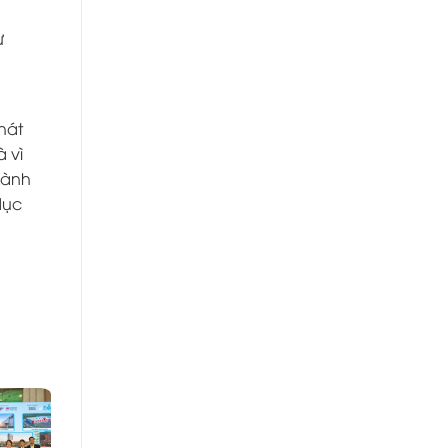
ư
hát
 vì
hành
dục