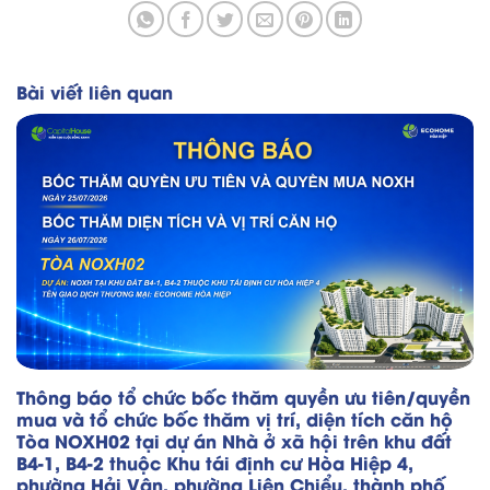
Bài viết liên quan
Thông báo tổ chức bốc thăm quyền ưu tiên/quyền
mua và tổ chức bốc thăm vị trí, diện tích căn hộ
Tòa NOXH02 tại dự án Nhà ở xã hội trên khu đất
B4-1, B4-2 thuộc Khu tái định cư Hòa Hiệp 4,
phường Hải Vân, phường Liên Chiểu, thành phố