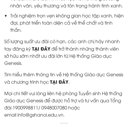
nhân văn, yêu thương và tôn trọng hành tinh xanh.
Trải nghiệm trọn vẹn không gian học tập xanh, hiện
đại, phát triển toàn diện cả về thể chất và tinh
thần.
Số lượng suất ưu đãi có hạn, các anh chị hãy nhanh
TẠI ĐÂY
tay đăng ký
để trở thành những thành viên
sở hữu sớm nhất ưu đãi lớn từ Hệ thống Giáo dục
Genesis.
Tìm hiểu thêm thông tin về Hệ thống Giáo dục Genesis
TẠI ĐÂY
và chương trình học
.
Mọi chi tiết vui lòng liên hệ phòng Tuyển sinh Hệ thống
Giáo dục Genesis để được hỗ trợ và tư vấn qua Tổng
đài 1900998811/ 0948007080 hoặc
email
info@gshanoi.edu.vn
.