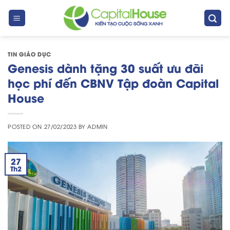
Skip
to
content
TIN GIÁO DỤC
Genesis dành tặng 30 suất ưu đãi
học phí đến CBNV Tập đoàn Capital
House
POSTED ON
27/02/2023
BY
ADMIN
27
Th2