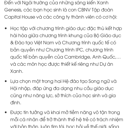
Đến với Ngôi trường của những sáng kiến Xanh
Genesis, các bạn học sinh là con CBNV Tập đoàn
Capital House và các công ty thành viên có cơ hội:
Học tập với chương trình giáo dục đặc thù kết hợp
hài hòa giữa chương trình khung của Bộ Giáo dục
& Đào tạo Việt Nam và Chương trình quốc tế có
bản quyền như Chương trình IPC, chương trình
quốc tế bản quyền của Cambridge, Anh Quốc,…
và các môn học được thiết kế riêng như Dự án
Xanh.
Lựa chọn một trong hai Hệ đào tạo Song ngữ và
Hội nhập, đáp ứng đa dạng nhu cầu giáo dục
cũng như năng lực, sở thích của học sinh và gia
đình.
Được tin tưởng và khai mở tiềm năng vô tận trong
mỗi cá nhân để trở thành thế hệ trẻ có trách nhiệm
với bản thân, luôn tìm tòi, học hỏi về thế giới, sống