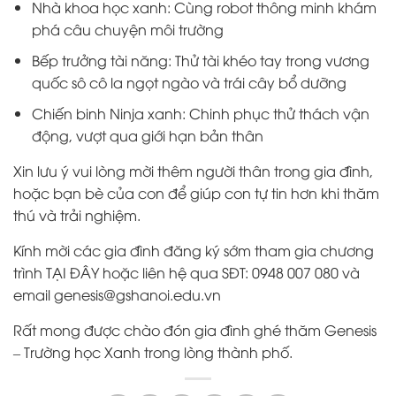
Nhà khoa học xanh: Cùng robot thông minh khám
phá câu chuyện môi trường
Bếp trưởng tài năng: Thử tài khéo tay trong vương
quốc sô cô la ngọt ngào và trái cây bổ dưỡng
Chiến binh Ninja xanh: Chinh phục thử thách vận
động, vượt qua giới hạn bản thân
Xin lưu ý vui lòng mời thêm người thân trong gia đình,
hoặc bạn bè của con để giúp con tự tin hơn khi thăm
thú và trải nghiệm.
Kính mời các gia đình đăng ký sớm tham gia chương
trình
TẠI ĐÂY
hoặc liên hệ qua SĐT: 0948 007 080 và
email
genesis@gshanoi.edu.vn
Rất mong được chào đón gia đình ghé thăm Genesis
– Trường học Xanh trong lòng thành phố.