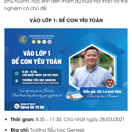
phụ huynh, học sinh đến tham dự buổi Hội thảo và trải
nghiệm có chủ đề:
VÀO LỚP 1: ĐỂ CON YÊU TOÁN
Thời gian:
8:30 – 11:30, Chủ nhật ngày 28/03/2021
Địa chỉ:
Trường Tiểu học Genesis