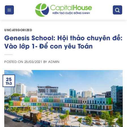
Skip
to
content
UNCATEGORIZED
Genesis School: Hội thảo chuyên đề:
Vào lớp 1- Để con yêu Toán
POSTED ON
25/03/2021
BY
ADMIN
25
Th3