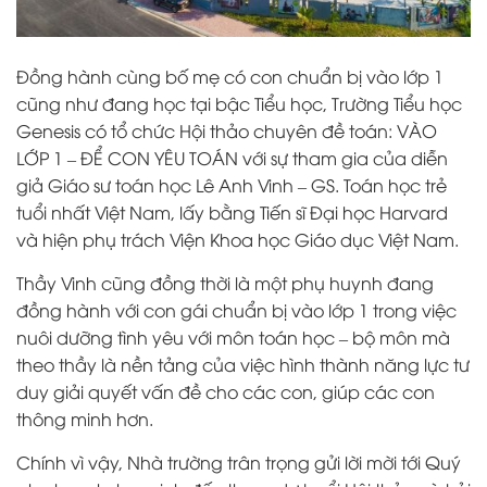
Đồng hành cùng bố mẹ có con chuẩn bị vào lớp 1
cũng như đang học tại bậc Tiểu học, Trường Tiểu học
Genesis có tổ chức Hội thảo chuyên đề toán: VÀO
LỚP 1 – ĐỂ CON YÊU TOÁN với sự tham gia của diễn
giả Giáo sư toán học Lê Anh Vinh – GS. Toán học trẻ
tuổi nhất Việt Nam, lấy bằng Tiến sĩ Đại học Harvard
và hiện phụ trách Viện Khoa học Giáo dục Việt Nam.
Thầy Vinh cũng đồng thời là một phụ huynh đang
đồng hành với con gái chuẩn bị vào lớp 1 trong việc
nuôi dưỡng tình yêu với môn toán học – bộ môn mà
theo thầy là nền tảng của việc hình thành năng lực tư
duy giải quyết vấn đề cho các con, giúp các con
thông minh hơn.
Chính vì vậy, Nhà trường trân trọng gửi lời mời tới Quý