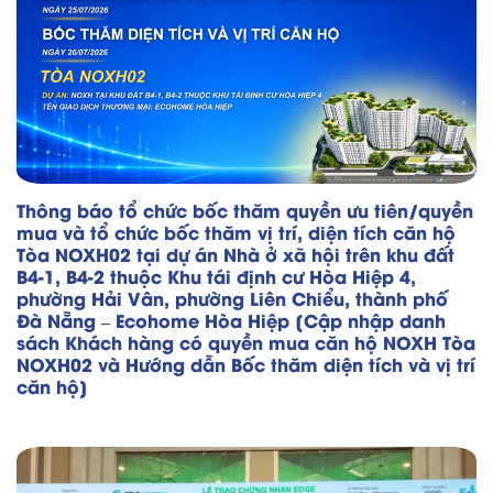
Thông báo tổ chức bốc thăm quyền ưu tiên/quyền
mua và tổ chức bốc thăm vị trí, diện tích căn hộ
Tòa NOXH02 tại dự án Nhà ở xã hội trên khu đất
B4-1, B4-2 thuộc Khu tái định cư Hòa Hiệp 4,
phường Hải Vân, phường Liên Chiểu, thành phố
Đà Nẵng – Ecohome Hòa Hiệp [Cập nhập danh
sách Khách hàng có quyền mua căn hộ NOXH Tòa
NOXH02 và Hướng dẫn Bốc thăm diện tích và vị trí
căn hộ]