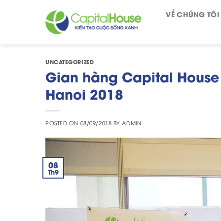
Skip
VỀ CHÚNG TÔI
to
content
UNCATEGORIZED
Gian hàng Capital House 
Hanoi 2018
POSTED ON
08/09/2018
BY
ADMIN
08
Th9