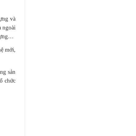
dựng và
à ngoài
 dựng…
hệ mới,
ộng sản
ổ chức