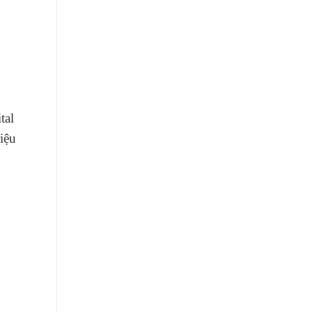
tal
iệu