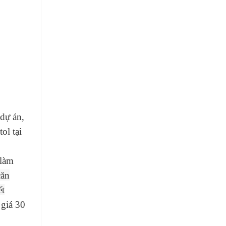
 dự án,
ol tại
 làm
căn
ết
 giá 30