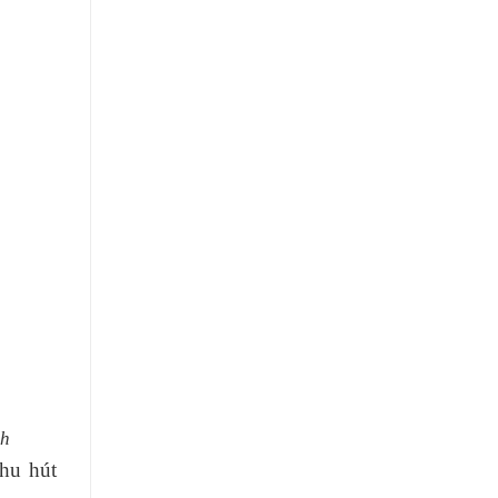
nh
thu hút