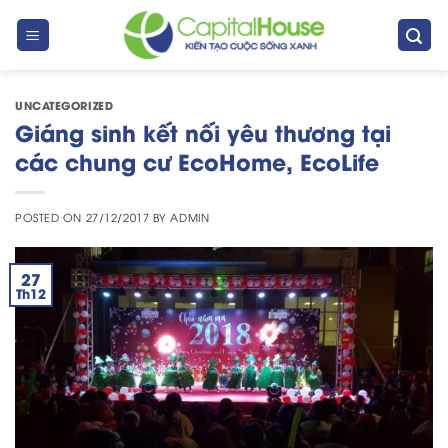
Skip
to
content
UNCATEGORIZED
Giáng sinh kết nối yêu thương tại
các chung cư EcoHome, EcoLife
POSTED ON
27/12/2017
BY
ADMIN
27
Th12