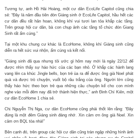
Tương tự, anh Hồ Hải Hoàng, một cư dân EcoLife Capitol cũng chia
sẻ: “Đây là năm đầu tiên đón Giáng sinh ở EcoLife Capitol, hầu hết các
cư dân đều rất hân hoan, không khí vui tươi lan tỏa khắp các tầng.
Trên group hội cư dân, bà con chụp ảnh các tầng tổ chức đón Giang
Sinh rất ấm cúng.”
Tại một khu chung cư khác là EcoHome, không khí Giáng sinh cũng
diễn ra hết sức vui nhộn, ấm cúng và kết nối.
“Giáng sinh đã qua nhưng tôi ước gì hôm nay mới là ngày 22/12 để
được nhìn thấy sự háo hức của các bạn nhỏ. Ở khắp các hành lang
vang lên ca khúc Jingle bells, bọn trẻ ùa ra để được ông già Noel phát
quà và được trò chuyện, vuốt bộ râu trắng của ông. Người lớn cũng
thấy háo hức theo bọn trẻ qua những câu chuyện kể cho con mình
nghe vào mỗi đêm nay đã trở thành hiện thực,” anh Đinh Chí Kiên, một
cư dân EcoHome 1 chia sẻ.
Chị Nguyễn Thị Nga, cư dân EcoHome cũng phải thốt lên rằng: “Đây
đúng là một đêm Giáng sinh đáng nhớ. Xin cảm ơn ông già Noel. Xin
cảm ơn BQL tòa nhà!”
Bên cạnh đó, trên group các hội cư dân cũng tràn ngập những hình ảnh