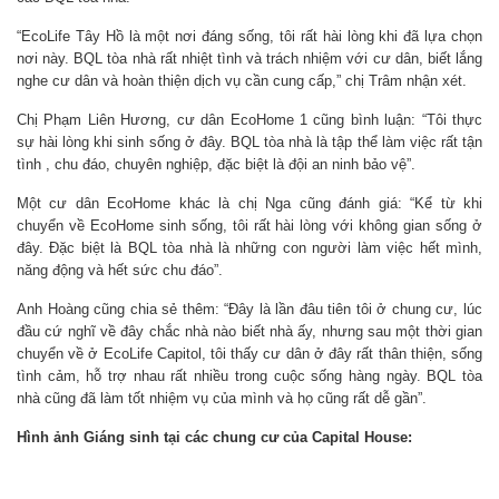
“EcoLife Tây Hồ là một nơi đáng sống, tôi rất hài lòng khi đã lựa chọn
nơi này. BQL tòa nhà rất nhiệt tình và trách nhiệm với cư dân, biết lắng
nghe cư dân và hoàn thiện dịch vụ cần cung cấp,” chị Trâm nhận xét.
Chị Phạm Liên Hương, cư dân EcoHome 1 cũng bình luận: “Tôi thực
sự hài lòng khi sinh sống ở đây. BQL tòa nhà là tập thể làm việc rất tận
tình , chu đáo, chuyên nghiệp, đặc biệt là đội an ninh bảo vệ”.
Một cư dân EcoHome khác là chị Nga cũng đánh giá: “Kể từ khi
chuyển về EcoHome sinh sống, tôi rất hài lòng với không gian sống ở
đây. Đặc biệt là BQL tòa nhà là những con người làm việc hết mình,
năng động và hết sức chu đáo”.
Anh Hoàng cũng chia sẻ thêm: “Đây là lần đâu tiên tôi ở chung cư, lúc
đầu cứ nghĩ về đây chắc nhà nào biết nhà ấy, nhưng sau một thời gian
chuyển về ở EcoLife Capitol, tôi thấy cư dân ở đây rất thân thiện, sống
tình cảm, hỗ trợ nhau rất nhiều trong cuộc sống hàng ngày. BQL tòa
nhà cũng đã làm tốt nhiệm vụ của mình và họ cũng rất dễ gần”.
Hình ảnh Giáng sinh tại các chung cư của Capital House: