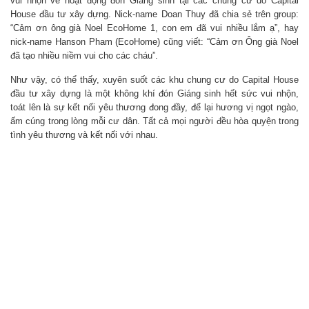
vui nhộn về hoạt động đón Giáng sinh tại các chung cư do Capital
House đầu tư xây dựng. Nick-name Doan Thuy đã chia sẻ trên group:
“Cảm ơn ông già Noel EcoHome 1, con em đã vui nhiều lắm ạ”, hay
nick-name Hanson Pham (EcoHome) cũng viết: “Cảm ơn Ông già Noel
đã tạo nhiều niềm vui cho các cháu”.
Như vậy, có thể thấy, xuyên suốt các khu chung cư do Capital House
đầu tư xây dựng là một không khí đón Giáng sinh hết sức vui nhộn,
toát lên là sự kết nối yêu thương đong đầy, để lại hương vị ngọt ngào,
ấm cúng trong lòng mỗi cư dân. Tất cả mọi người đều hòa quyện trong
tình yêu thương và kết nối với nhau.