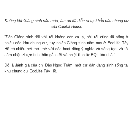
Không khí Giáng sinh sắc màu, ấm áp đã diễn ra tại khắp các chung cư
của Capital House
“Đón Giáng sinh đối với tôi không còn xa lạ, bởi tôi cũng đã sống ở
nhiều các khu chung cư, tuy nhiên Giáng sinh năm nay ở EcoLife Tây
Hồ có nhiều nét mới mẻ với các hoạt động ý nghĩa và sáng tạo, và tôi
cảm nhận được tinh thần gắn kết và nhiệt tình từ BQL tòa nhà.”
Đó là đánh giá của chị Đào Ngọc Trâm, một cư dân đang sinh sống tại
khu chung cư EcoLife Tây Hồ.