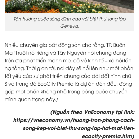
Tận hưởng cuộc sống đỉnh cao với biệt thự song lập
Geneva.
Nhiều chuyên gia bất động sản cho rằng, TP. Buôn
Ma Thuột nói riêng và Tây Nguyên nói chung đang
trên đà phát triển mạnh mẽ, cả về kinh tế – xã hội lẫn
hạ tầng. Thời gian tới, nơi đây sẽ nổi lên như một phần
tất yếu của sự phát triển chung của dải đất hình chữ
S và trong đó EcoCity Premia là dự án đón đầu, đóng
góp một phần không nhỏ trong công cuộc chuyển
mình quan trọng này./.
(Nguồn theo VnEconomy tại link:
https://vneconomy.vn/huong-tron-phong-cach-
song-kep-voi-biet-thu-song-lap-hai-mat-tien-
ecocity-premia.htm
)