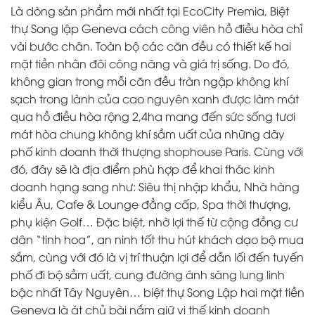
Là dòng sản phẩm mới nhất tại EcoCity Premia, Biệt
thự Song lập Geneva cách công viên hồ điều hòa chỉ
vài bước chân. Toàn bộ các căn đều có thiết kế hai
mặt tiền nhân đôi công năng và giá trị sống. Do đó,
không gian trong mỗi căn đều tràn ngập không khí
sạch trong lành của cao nguyên xanh được làm mát
qua hồ điều hòa rộng 2,4ha mang đến sức sống tươi
mát hòa chung không khí sầm uất của những dãy
phố kinh doanh thời thượng shophouse Paris. Cùng với
đó, đây sẽ là địa điểm phù hợp để khai thác
kinh
doanh hạng sang như: Siêu thị nhập khẩu, Nhà hàng
kiểu Âu, Cafe & Lounge đẳng cấp, Spa thời thượng,
phụ kiện Golf… Đặc biệt, nhờ lợi thế từ cộng đồng cư
dân “tinh hoa”, an ninh tốt thu hút khách dạo bộ mua
sắm, cùng với đó là vị trí thuận lợi để dẫn lối đến tuyến
phố đi bộ sầm uất, cung đường ánh sáng lung linh
bậc nhất Tây Nguyên… biệt thự Song Lập hai mặt tiền
Geneva là át chủ bài nắm giữ vị thế kinh doanh