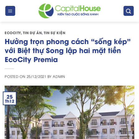
Skip
to
content
ECOCITY
,
TIN DỰ ÁN
,
TIN SỰ KIỆN
Hưởng trọn phong cách “sống kép”
với Biệt thự Song lập hai mặt tiền
EcoCity Premia
POSTED ON
25/12/2021
BY
ADMIN
25
Th12