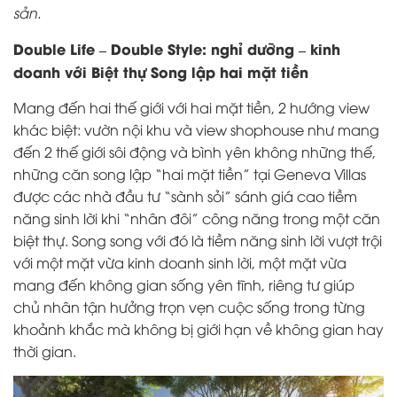
sản.
Double Life – Double Style: nghỉ dưỡng – kinh
doanh với Biệt thự Song lập hai mặt tiền
Mang đến hai thế giới với hai mặt tiền, 2 hướng view
khác biệt: vườn nội khu và view shophouse như mang
đến 2 thế giới sôi động và bình yên không những thế,
những căn song lập “hai mặt tiền” tại Geneva Villas
được các nhà đầu tư “sành sỏi” sánh giá cao tiềm
năng sinh lời khi “nhân đôi” công năng trong một căn
biệt thự. Song song với đó là tiềm năng sinh lời vượt trội
với một mặt vừa kinh doanh sinh lời, một mặt vừa
mang đến không gian sống yên tĩnh, riêng tư giúp
chủ nhân tận hưởng trọn vẹn cuộc sống trong từng
khoảnh khắc
mà không bị giới hạn về không gian hay
thời gian.