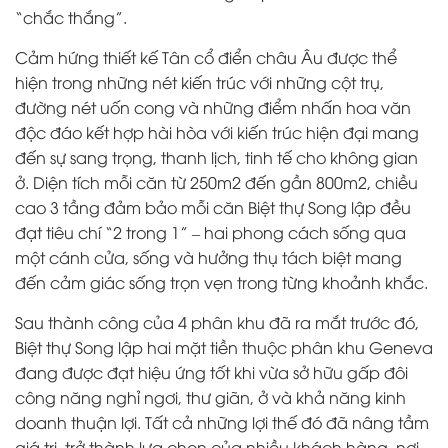
“chắc thắng”.
Cảm hứng thiết kế Tân cổ điển châu Âu được thể
hiện trong những nét kiến trúc với những cột trụ,
đường nét uốn cong và những điểm nhấn hoa văn
độc đáo kết hợp hài hòa với kiến trúc hiện đại mang
đến sự sang trọng, thanh lịch, tinh tế cho không gian
ở. Diện tích mỗi căn từ 250m2 đến gần 800m2, chiều
cao 3 tầng đảm bảo mỗi căn Biệt thự Song lập đều
đạt tiêu chí “2 trong 1” – hai phong cách sống qua
một cánh cửa, sống và hưởng thụ tách biệt mang
đến cảm giác sống trọn vẹn trong từng khoảnh khắc.
Sau thành công của 4 phân khu đã ra mắt trước đó,
Biệt thự Song lập hai mặt tiền thuộc phân khu Geneva
đang được đạt hiệu ứng tốt khi vừa sở hữu gấp đôi
công năng nghỉ ngơi, thư giãn, ở và khả năng kinh
doanh thuận lợi. Tất cả những lợi thế đó đã nâng tầm
giá trị, trở thành lựa chọn của nhiều khách hàng, nơi