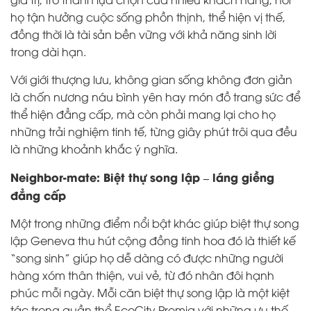
họ tận hưởng cuộc sống phồn thịnh, thể hiện vị thế,
đồng thời là tài sản bền vững với khả năng sinh lời
trong dài hạn.
Với giới thượng lưu, không gian sống không đơn giản
là chốn nương náu bình yên hay món đồ trang sức để
thể hiện đẳng cấp, mà còn phải mang lại cho họ
những trải nghiệm tinh tế, từng giây phút trôi qua đều
là những khoảnh khắc ý nghĩa.
Neighbor-mate: Biệt thự song lập – láng giềng
đẳng cấp
Một trong những điểm nổi bật khác giúp biệt thự song
lập Geneva thu hút cộng đồng tinh hoa đó là thiết kế
“song sinh” giúp họ dễ dàng có được những người
hàng xóm thân thiện, vui vẻ, từ đó nhân đôi hạnh
phúc mỗi ngày.
Mỗi căn biệt thự song lập là một kiệt
tác trong quần thể EcoCity Premia với những ưu thế