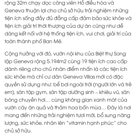
rộng 32m
chạy dọc công viên Hồ điều hòa và
Geneva thuận lợi cho chủ sở hữu trải nghiệm những
tiện ích sống đầy đủ đẳng cấp đảm bảo sức khỏe và
tiện ích giải trí thời thượng của dự án cũng như dễ
dàng kết nối với hệ thống tiện ích, vui chơi, giải trí của
toàn thành phố Ban Mê.
Cộng hưởng với đó, vườn nội khu của Biệt thự Song
lập Geneva rộng 5.194m2 cùng 19 tiện ích cao cấp
dành riêng cho chủ nhân điểm nhấn là các tiện ích
sức khỏe mà chỉ cư dân Geneva Villas mới có đặc
quyền sử dụng như: bể bơi ngoài trời (người lớn và trẻ
em), sân tập gym, sân tập dưỡng sinh – khiêu vũ, sân
bóng chuyền hơi… cùng không gian xanh mát của
vườn cây ăn quả và thảm hoa bốn mùa… Đây là nơi
mang đến những trải nghiệm tươi mới, bổ sung năng
lượng, sức khỏe, nhân lên “vitamin hạnh phúc” cho
chủ sở hữu.