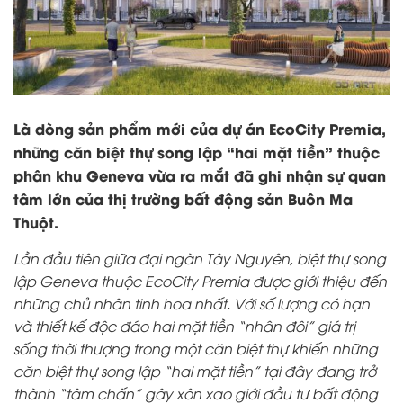
Là dòng sản phẩm mới của dự án EcoCity Premia,
những căn biệt thự song lập “hai mặt tiền” thuộc
phân khu Geneva vừa ra mắt đã ghi nhận sự quan
tâm lớn của thị trường bất động sản Buôn Ma
Thuột.
Lần đầu tiên giữa đại ngàn Tây Nguyên, biệt thự song
lập Geneva thuộc EcoCity Premia được giới thiệu đến
những chủ nhân
tinh hoa nhất. Với số lượng có hạn
và thiết kế độc đáo hai mặt tiền “nhân đôi” giá trị
sống thời thượng trong một căn biệt thự khiến những
căn biệt thự song lập “hai mặt tiền” tại đây đang trở
thành “tâm chấn” gây xôn xao giới đầu tư bất động