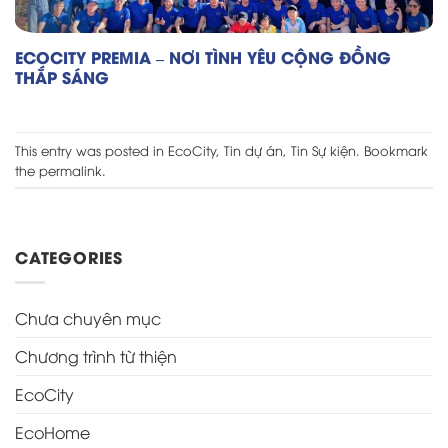
ECOCITY PREMIA – NƠI TÌNH YÊU CỘNG ĐỒNG
THẮP SÁNG
This entry was posted in
EcoCity
,
Tin dự án
,
Tin Sự kiện
. Bookmark
the
permalink
.
CATEGORIES
Chưa chuyên mục
Chương trình từ thiện
EcoCity
EcoHome