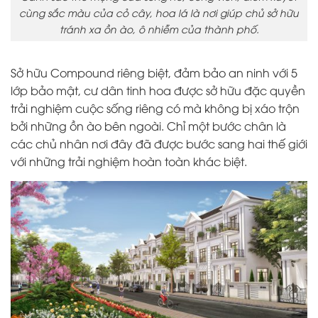
cùng sắc màu của cỏ cây, hoa lá là nơi giúp chủ sở hữu
tránh xa ồn ào, ô nhiễm của thành phố.
Sở hữu Compound riêng biệt, đảm bảo an ninh với 5
lớp bảo mật, cư dân tinh hoa được sở hữu đặc quyền
trải nghiệm cuộc sống riêng có mà không bị xáo trộn
bởi những ồn ào bên ngoài. Chỉ một bước chân là
các chủ nhân nơi đây đã được bước sang hai thế giới
với những trải nghiệm hoàn toàn khác biệt.