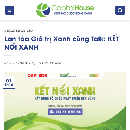
Skip
to
content
UNCATEGORIZED
Lan tỏa Giá trị Xanh cùng Talk: KẾT
NỐI XANH
POSTED ON
01/10/2021
BY
ADMIN
01
Th10