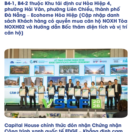
B4-1, B4-2 thuộc Khu tái định cư Hòa Hiệp 4,
phường Hải Vân, phường Liên Chiểu, thành phố
Đà Nẵng – Ecohome Hòa Hiệp [Cập nhập danh
sách Khách hàng có quyền mua căn hộ NOXH Tòa
NOXH02 và Hướng dẫn Bốc thăm diện tích và vị trí
căn hộ]
Capital House chính thức đón nhận Chứng nhận
Công trình xanh quốc tế EDGE – Khẳng định cam