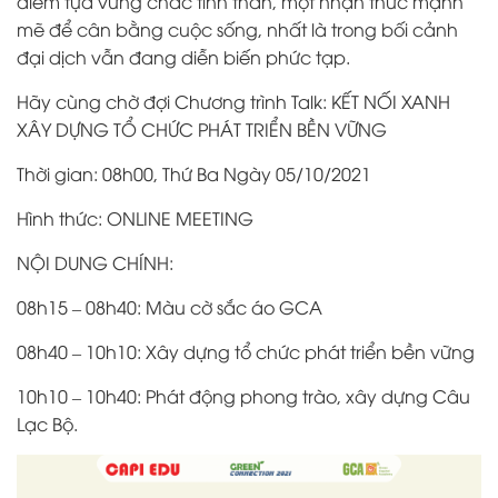
điểm tựa vững chắc tinh thần, một nhận thức mạnh
mẽ để cân bằng cuộc sống, nhất là trong bối cảnh
đại dịch vẫn đang diễn biến phức tạp.
Hãy cùng chờ đợi Chương trình Talk: KẾT NỐI XANH
XÂY DỰNG TỔ CHỨC PHÁT TRIỂN BỀN VỮNG
Thời gian: 08h00, Thứ Ba Ngày 05/10/2021
Hình thức: ONLINE MEETING
NỘI DUNG CHÍNH:
08h15 – 08h40: Màu cờ sắc áo GCA
08h40 – 10h10: Xây dựng tổ chức phát triển bền vững
10h10 – 10h40: Phát động phong trào, xây dựng Câu
Lạc Bộ.