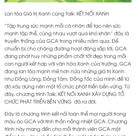
Lan tỏa Giá trị Xanh cùng Talk: KẾT NỐI XANH
“Tập trung sức mạnh mỗi cá nhân để tạo nên sức
mạnh tập thể, cùng nhau vượt qua khó khăn” đây là
truyền thống của GCA trong nhiều năm qua. Để
chuẩn bị cho chặng đường hoạt động sắp tới, GCA
đang phát huy những phẩm chất tốt đẹp trong mỗi
con người kết hợp với văn hóa Xanh của trường. GCA
đang lan tỏa mạnh mẽ hơn nữa những giá trị Xanh
như Đồng Lòng, Đồng Tâm, Đồng Tốc của mình để từ
đó xây dựng nên một tổ chức phát triển bền vững. Từ
đây, chương trình Talk: KẾT NỐI XANH XÂY DỰNG TỔ
CHỨC PHÁT TRIỂN BỀN VỮNG đã ra đời.
Đây là chương trình kết nối toàn thể mọi người trong
màu áo GCA với tinh thần nồng nhiệt GCA. Chương
trình này mang đến cho mỗi thành viên GCA một