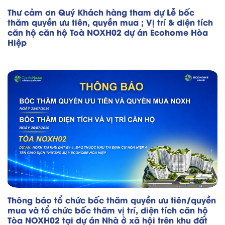
Thư cảm ơn Quý Khách hàng tham dự Lễ bốc
thăm quyền ưu tiên, quyền mua ; Vị trí & diện tích
căn hộ căn hộ Toà NOXH02 dự án Ecohome Hòa
Hiệp
Thông báo tổ chức bốc thăm quyền ưu tiên/quyền
mua và tổ chức bốc thăm vị trí, diện tích căn hộ
Tòa NOXH02 tại dự án Nhà ở xã hội trên khu đất