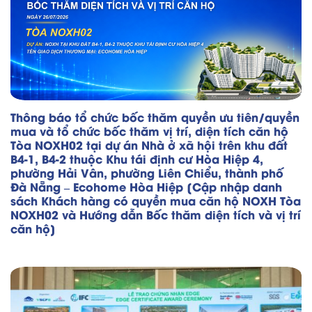
Thông báo tổ chức bốc thăm quyền ưu tiên/quyền
mua và tổ chức bốc thăm vị trí, diện tích căn hộ
Tòa NOXH02 tại dự án Nhà ở xã hội trên khu đất
B4-1, B4-2 thuộc Khu tái định cư Hòa Hiệp 4,
phường Hải Vân, phường Liên Chiểu, thành phố
Đà Nẵng – Ecohome Hòa Hiệp [Cập nhập danh
sách Khách hàng có quyền mua căn hộ NOXH Tòa
NOXH02 và Hướng dẫn Bốc thăm diện tích và vị trí
căn hộ]