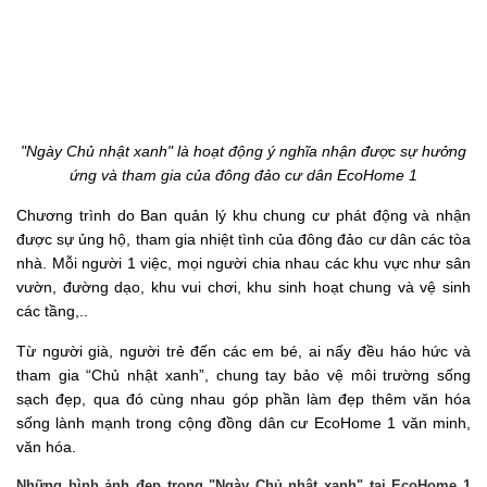
"Ngày Chủ nhật xanh" là hoạt động ý nghĩa nhận được sự hưởng
ứng và tham gia của đông đảo cư dân EcoHome 1
Chương trình do Ban quản lý khu chung cư phát động và nhận
được sự ủng hộ, tham gia nhiệt tình của đông đảo cư dân các tòa
nhà. Mỗi người 1 việc, mọi người chia nhau các khu vực như sân
vườn, đường dạo, khu vui chơi, khu sinh hoạt chung và vệ sinh
các tầng,..
Từ người già, người trẻ đến các em bé, ai nấy đều háo hức và
tham gia “Chủ nhật xanh”, chung tay bảo vệ môi trường sống
sạch đẹp, qua đó cùng nhau góp phần làm đẹp thêm văn hóa
sống lành mạnh trong cộng đồng dân cư EcoHome 1 văn minh,
văn hóa.
Những hình ảnh đẹp trong "Ngày Chủ nhật xanh" tại EcoHome 1