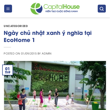
Skip
to
content
UNCATEGORIZED
Ngày chủ nhật xanh ý nghĩa tại
EcoHome 1
POSTED ON
01/09/2015
BY
ADMIN
01
Th9