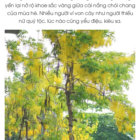
yến lại nở rộ khoe sắc vàng giữa cái nắng chói chang
của mùa hè. Nhiều người ví von cây như người thiếu
nữ quý tộc, lúc nào cũng yểu điệu, kiêu sa.