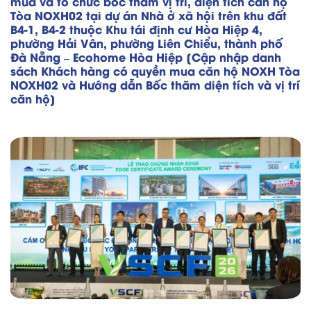
mua và tổ chức bốc thăm vị trí, diện tích căn hộ
Tòa NOXH02 tại dự án Nhà ở xã hội trên khu đất
B4-1, B4-2 thuộc Khu tái định cư Hòa Hiệp 4,
phường Hải Vân, phường Liên Chiểu, thành phố
Đà Nẵng – Ecohome Hòa Hiệp [Cập nhập danh
sách Khách hàng có quyền mua căn hộ NOXH Tòa
NOXH02 và Hướng dẫn Bốc thăm diện tích và vị trí
căn hộ]