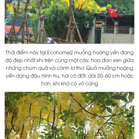
Thời điểm này tại Ecohome2 muồng hoàng yến đang
độ đẹp nhất khi trên cùng một cây, hoa đan xen giữa
những chùm quả và cánh lơ thơ. Quả muồng hoàng
yến dạng đậu hình trụ, hơi có đốt, dài 20–60 cm hoặc
hơn, khi khô có vỏ cứng