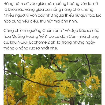
Hàng năm cứ vào giữa hè, muồng hoàng yến lại nở
rộ khoe sắc vàng giữa cái nắng nóng chói chang.
Nhiều người ví von cây như người thiếu nữ quý tộc, lúc
nào cũng yểu điệu, thu hút mọi ánh nhìn.
Cùng chiêm ngưỡng Chùm ảnh “Vẻ đẹp kiêu sa của
hoa Muồng Hoàng Yến” do cư dân Cụm nhà chung
cư, khu NOXH Ecohome 2 ghi lại trong những ngày
tháng 6 nắng rực rỡ nhất nhé.