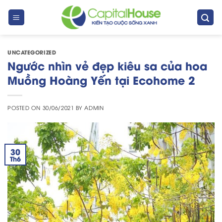
Skip
to
content
UNCATEGORIZED
Ngước nhìn vẻ đẹp kiêu sa của hoa
Muồng Hoàng Yến tại Ecohome 2
POSTED ON
30/06/2021
BY
ADMIN
30
Th6