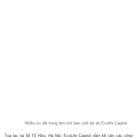
Nhiều ưu đãi trong đợt mở bán cuối dự án Ecolife Capitol.
Tọa lạc tại 58 Tố Hữu, Hà Nội, EcoLife Capitol nằm kề cận các công