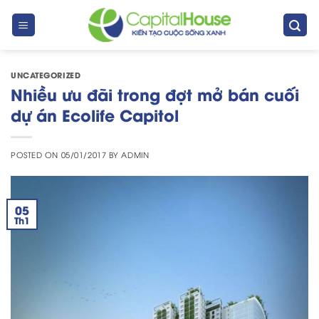
Skip
to
content
UNCATEGORIZED
Nhiều ưu đãi trong đợt mở bán cuối
dự án Ecolife Capitol
POSTED ON
05/01/2017
BY
ADMIN
05
Th1