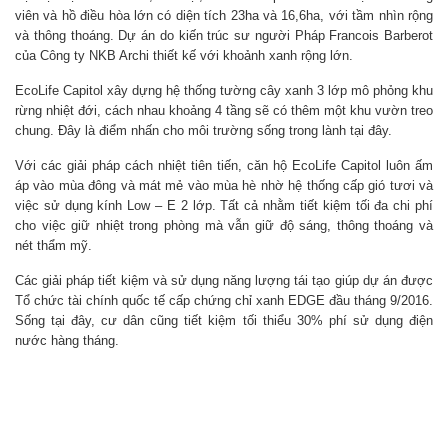
viên và hồ điều hòa lớn có diện tích 23ha và 16,6ha, với tầm nhìn rộng
và thông thoáng. Dự án do kiến trúc sư người Pháp Francois Barberot
của Công ty NKB Archi thiết kế với khoảnh xanh rộng lớn.
EcoLife Capitol xây dựng hệ thống tường cây xanh 3 lớp mô phỏng khu
rừng nhiệt đới, cách nhau khoảng 4 tầng sẽ có thêm một khu vườn treo
chung. Đây là điểm nhấn cho môi trường sống trong lành tại đây.
Với các giải pháp cách nhiệt tiên tiến, căn hộ EcoLife Capitol luôn ấm
áp vào mùa đông và mát mẻ vào mùa hè nhờ hệ thống cấp gió tươi và
việc sử dụng kính Low – E 2 lớp. Tất cả nhằm tiết kiệm tối đa chi phí
cho việc giữ nhiệt trong phòng mà vẫn giữ độ sáng, thông thoáng và
nét thẩm mỹ.
Các giải pháp tiết kiệm và sử dụng năng lượng tái tạo giúp dự án được
Tổ chức tài chính quốc tế cấp chứng chỉ xanh EDGE đầu tháng 9/2016.
Sống tại đây, cư dân cũng tiết kiệm tối thiểu 30% phí sử dụng điện
nước hàng tháng.