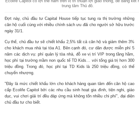
Ecolife Capitol có lợi thế nằm trên vị trí thuận lợi giao thông, dễ dàng kết 
trung tâm Thủ đô.
Đợt này, chủ đầu tư Capital House tiếp tục tung ra thị trường những
căn hộ cuối cùng với nhiều chính sách ưu đãi cho người sở hữu trước
ngày 31/1.
Cụ thể, chủ đầu tư sẽ chiết khấu 2,5% tất cả căn hộ và giảm thêm 3%
cho khách mua nhà tại tòa A1. Bên cạnh đó, cư dân được miễn phí 5
năm các dịch vụ: phí quản lý tòa nhà, đỗ xe vị trí VIP trong tầng hầm,
học phí tại trường mầm non quốc tế TD Kids… với tổng giá trị hơn 300
triệu đồng. Trong đó, học phí tại TD Kids là 250 triệu đồng, có thể
chuyển nhượng.
"Đây là mức chiết khấu lớn cho khách hàng quan tâm đến căn hộ cao
cấp Ecolife Capitol bởi các nhu cầu sinh hoạt gia đình, tiện nghi, giáo
dục, vui chơi giải trí đều đáp ứng mà không tốn nhiều chi phí", đại diện
chủ đầu tư cho biết.