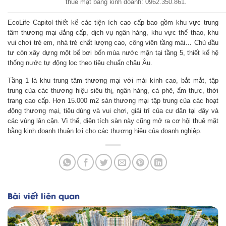
thuê mặt bằng kinh doanh: 0962.350.861.
EcoLife Capitol thiết kế các tiện ích cao cấp bao gồm khu vực trung
tâm thương mại đẳng cấp, dịch vụ ngân hàng, khu vực thể thao, khu
vui chơi trẻ em, nhà trẻ chất lượng cao, công viên tầng mái… Chủ đầu
tư còn xây dựng một bể bơi bốn mùa nước mặn tại tầng 5, thiết kế hệ
thống nước tự động lọc theo tiêu chuẩn châu Âu.
Tầng 1 là khu trung tâm thương mại với mái kính cao, bắt mắt, tập
trung của các thương hiệu siêu thị, ngân hàng, cà phê, ẩm thực, thời
trang cao cấp. Hơn 15.000 m2 sàn thương mại tập trung của các hoạt
động thương mại, tiêu dùng và vui chơi, giải trí của cư dân tại đây và
các vùng lân cận. Vì thế, diện tích sàn này cũng mở ra cơ hội thuê mặt
bằng kinh doanh thuận lợi cho các thương hiệu của doanh nghiệp.
Bài viết liên quan