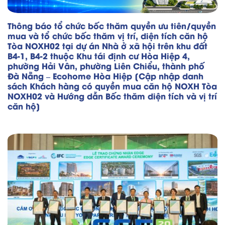
Thông báo tổ chức bốc thăm quyền ưu tiên/quyền
mua và tổ chức bốc thăm vị trí, diện tích căn hộ
Tòa NOXH02 tại dự án Nhà ở xã hội trên khu đất
B4-1, B4-2 thuộc Khu tái định cư Hòa Hiệp 4,
phường Hải Vân, phường Liên Chiểu, thành phố
Đà Nẵng – Ecohome Hòa Hiệp [Cập nhập danh
sách Khách hàng có quyền mua căn hộ NOXH Tòa
NOXH02 và Hướng dẫn Bốc thăm diện tích và vị trí
căn hộ]