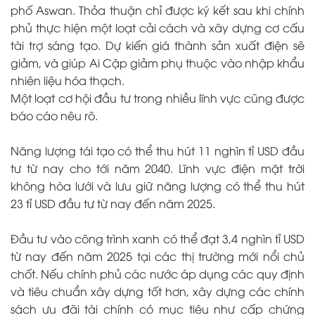
phố Aswan. Thỏa thuận chỉ được ký kết sau khi chính
phủ thực hiện một loạt cải cách và xây dựng cơ cấu
tài trợ sáng tạo. Dự kiến giá thành sản xuất điện sẽ
giảm, và giúp Ai Cập giảm phụ thuộc vào nhập khẩu
nhiên liệu hóa thạch.
Một loạt cơ hội đầu tư trong nhiều lĩnh vực cũng được
báo cáo nêu rõ.
Năng lượng tái tạo có thể thu hút 11 nghìn tỉ USD đầu
tư từ nay cho tới năm 2040. Lĩnh vực điện mặt trời
không hòa lưới và lưu giữ năng lượng có thể thu hút
23 tỉ USD đầu tư từ nay đến năm 2025.
Đầu tư vào công trình xanh có thể đạt 3,4 nghìn tỉ USD
từ nay đến năm 2025 tại các thị trường mới nổi chủ
chốt. Nếu chính phủ các nước áp dụng các quy định
và tiêu chuẩn xây dựng tốt hơn, xây dựng các chính
sách ưu đãi tài chính có mục tiêu như cấp chứng