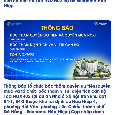
căn hộ căn hộ Toà NOXH02 dự án Ecohome Hòa
Hiệp
Thông báo tổ chức bốc thăm quyền ưu tiên/quyền
mua và tổ chức bốc thăm vị trí, diện tích căn hộ
Tòa NOXH02 tại dự án Nhà ở xã hội trên khu đất
B4-1, B4-2 thuộc Khu tái định cư Hòa Hiệp 4,
phường Hải Vân, phường Liên Chiểu, thành phố
Đà Nẵng – Ecohome Hòa Hiệp [Cập nhập danh