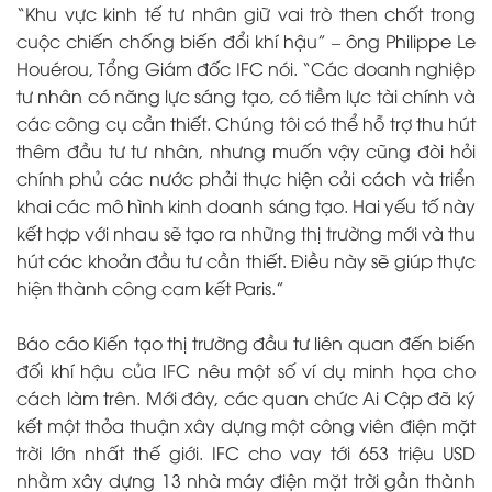
“Khu vực kinh tế tư nhân giữ vai trò then chốt trong
cuộc chiến chống biến đổi khí hậu” – ông Philippe Le
Houérou, Tổng Giám đốc IFC nói. “Các doanh nghiệp
tư nhân có năng lực sáng tạo, có tiềm lực tài chính và
các công cụ cần thiết. Chúng tôi có thể hỗ trợ thu hút
thêm đầu tư tư nhân, nhưng muốn vậy cũng đòi hỏi
chính phủ các nước phải thực hiện cải cách và triển
khai các mô hình kinh doanh sáng tạo. Hai yếu tố này
kết hợp với nhau sẽ tạo ra những thị trường mới và thu
hút các khoản đầu tư cần thiết. Điều này sẽ giúp thực
hiện thành công cam kết Paris.”
Báo cáo Kiến tạo thị trường đầu tư liên quan đến biến
đối khí hậu của IFC nêu một số ví dụ minh họa cho
cách làm trên. Mới đây, các quan chức Ai Cập đã ký
kết một thỏa thuận xây dựng một công viên điện mặt
trời lớn nhất thế giới. IFC cho vay tới 653 triệu USD
nhằm xây dựng 13 nhà máy điện mặt trời gần thành