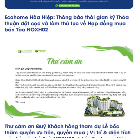
Ecohome Hòa Hiệp: Thông báo thời gian ký Thỏa
thuận đặt cọc và làm thủ tục về Hợp đồng mua
bán Tòa NOXH02
Thư cảm ơn Quý Khách hàng tham dự Lễ bốc
thăm quyền ưu tiên, quyền mua ; Vị trí & diện tích