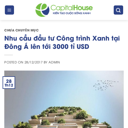
Skip
to
content
CHƯA CHUYÊN MỤC
Nhu cầu đầu tư Công trình Xanh tại
Đông Á lên tới 3000 tỉ USD
POSTED ON
28/12/2017
BY
ADMIN
28
Th12