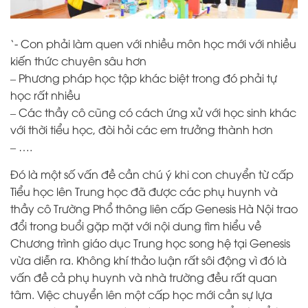
‘- Con phải làm quen với nhiều môn học mới với nhiều
kiến thức chuyên sâu hơn
– Phương pháp học tập khác biệt trong đó phải tự
học rất nhiều
– Các thầy cô cũng có cách ứng xử với học sinh khác
với thời tiểu học, đòi hỏi các em trưởng thành hơn
– ….
Đó là một số vấn đề cần chú ý khi con chuyển từ cấp
Tiểu học lên Trung học đã được các phụ huynh và
thầy cô Trường Phổ thông liên cấp Genesis Hà Nội trao
đổi trong buổi gặp mặt với nội dung tìm hiểu về
Chương trình giáo dục Trung học song hệ tại Genesis
vừa diễn ra. Không khí thảo luận rất sôi động vì đó là
vấn đề cả phụ huynh và nhà trường đều rất quan
tâm. Việc chuyển lên một cấp học mới cần sự lựa