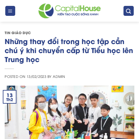
Skip
to
content
TIN GIÁO DỤC
Những thay đổi trong học tập cần
chú ý khi chuyển cấp từ Tiểu học lên
Trung học
POSTED ON
13/02/2023
BY
ADMIN
13
Th2