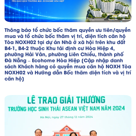
Thông báo tổ chức bốc thăm quyền ưu tiên/quyền
mua và tổ chức bốc thăm vị trí, diện tích căn hộ
Tòa NOXH02 tại dự án Nhà ở xã hội trên khu đất
B4-1, B4-2 thuộc Khu tái định cư Hòa Hiệp 4,
phường Hải Vân, phường Liên Chiểu, thành phố
Đà Nẵng – Ecohome Hòa Hiệp [Cập nhập danh
sách Khách hàng có quyền mua căn hộ NOXH Tòa
NOXH02 và Hướng dẫn Bốc thăm diện tích và vị trí
căn hộ]