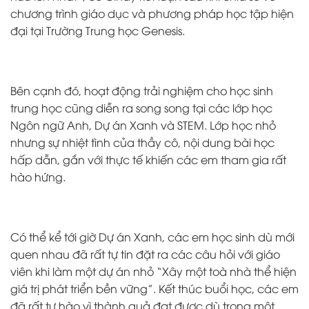
chương trình giáo dục và phương pháp học tập hiện
đại tại Trường Trung học Genesis.
Bên cạnh đó, hoạt động trải nghiệm cho học sinh
trung học cũng diễn ra song song tại các lớp học
Ngôn ngữ Anh, Dự án Xanh và STEM. Lớp học nhỏ
nhưng sự nhiệt tình của thầy cô, nội dung bài học
hấp dẫn, gắn với thực tế khiến các em tham gia rất
hào hứng.
Có thể kể tới giờ Dự án Xanh, các em học sinh dù mới
quen nhau đã rất tự tin đặt ra các câu hỏi với giáo
viên khi làm một dự án nhỏ “Xây một toà nhà thể hiện
giá trị phát triển bền vững”. Kết thúc buổi học, các em
đã rất tự hào vì thành quả đạt được dù trong một