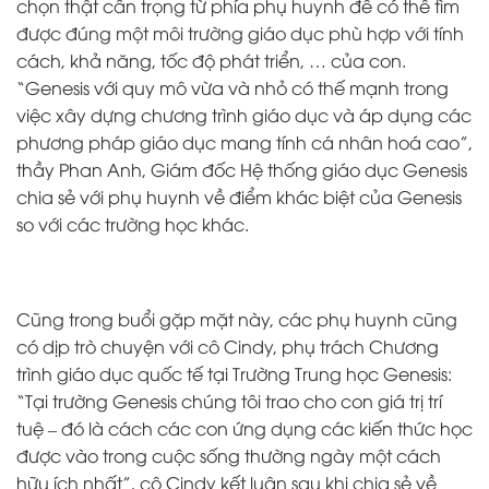
chọn thật cẩn trọng từ phía phụ huynh để có thể tìm
được đúng một môi trường giáo dục phù hợp với tính
cách, khả năng, tốc độ phát triển, … của con.
“Genesis với quy mô vừa và nhỏ có thế mạnh trong
việc xây dựng chương trình giáo dục và áp dụng các
phương pháp giáo dục mang tính cá nhân hoá cao”,
thầy Phan Anh, Giám đốc Hệ thống giáo dục Genesis
chia sẻ với phụ huynh về điểm khác biệt của Genesis
so với các trường học khác.
Cũng trong buổi gặp mặt này, các phụ huynh cũng
có dịp trò chuyện với cô Cindy, phụ trách Chương
trình giáo dục quốc tế tại Trường Trung học Genesis:
“Tại trường Genesis chúng tôi trao cho con giá trị trí
tuệ – đó là cách các con ứng dụng các kiến thức học
được vào trong cuộc sống thường ngày một cách
hữu ích nhất”, cô Cindy kết luận sau khi chia sẻ về