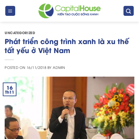
Skip
to
content
UNCATEGORIZED
Phát triển công trình xanh là xu thế
tất yếu ở Việt Nam
POSTED ON
16/11/2018
BY
ADMIN
16
Th11