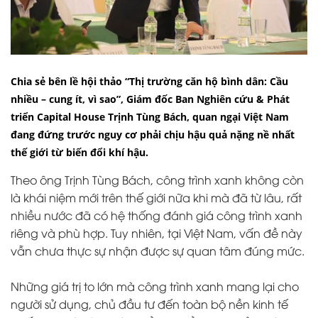
Chia sẻ bên lề hội thảo “Thị trường căn hộ bình dân: Cầu
nhiều – cung ít, vì sao”, Giám đốc Ban Nghiên cứu & Phát
triển Capital House Trịnh Tùng Bách, quan ngại Việt Nam
đang đứng trước nguy cơ phải chịu hậu quả nặng nề nhất
thế giới từ biến đổi khí hậu.
Theo ông Trịnh Tùng Bách, công trình xanh không còn
là khái niệm mới trên thế giới nữa khi mà đã từ lâu, rất
nhiều nước đã có hệ thống đánh giá công trình xanh
riêng và phù hợp. Tuy nhiên, tại Việt Nam, vấn đề này
vẫn chưa thực sự nhận được sự quan tâm đúng mức.
Những giá trị to lớn mà công trình xanh mang lại cho
người sử dụng, chủ đầu tư đến toàn bộ nền kinh tế