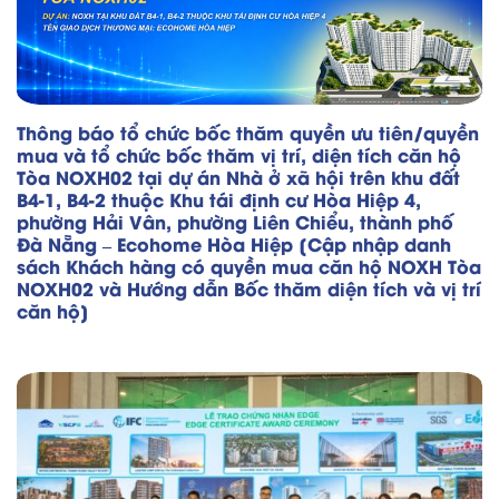
Thông báo tổ chức bốc thăm quyền ưu tiên/quyền
mua và tổ chức bốc thăm vị trí, diện tích căn hộ
Tòa NOXH02 tại dự án Nhà ở xã hội trên khu đất
B4-1, B4-2 thuộc Khu tái định cư Hòa Hiệp 4,
phường Hải Vân, phường Liên Chiểu, thành phố
Đà Nẵng – Ecohome Hòa Hiệp [Cập nhập danh
sách Khách hàng có quyền mua căn hộ NOXH Tòa
NOXH02 và Hướng dẫn Bốc thăm diện tích và vị trí
căn hộ]