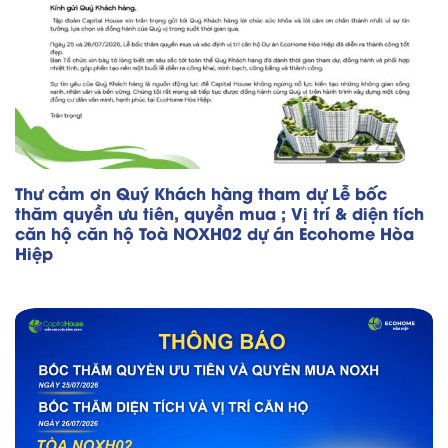
Thư cảm ơn Quý Khách hàng tham dự Lễ bốc
thăm quyền ưu tiên, quyền mua ; Vị trí & diện tích
căn hộ căn hộ Toà NOXH02 dự án Ecohome Hòa
Hiệp