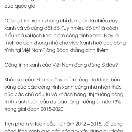
của quốc gia.
“Công trình xanh không chỉ đơn giản là nhiều cây
xanh và vô cùng đắt đỏ. Tuy nhiên, đó chỉ là cách
hiểu khá sai lệch khái niệm công trình xanh. Đây là
một rào cản không nhỏ cho việc Xanh hoá các công
trình tại Việt Nam” ông Bách khẳng định thêm.
Công trình xanh của Việt Nam đang đứng ở đâu?
Khảo sát của IFC mới đây chỉ ra rằng do lợi ích bền
vững của các công trình xanh cũng như nhận thức
của các chủ đầu tư và khách hàng, thị trường công
trình xanh toàn cầu dự báo tăng trưởng ở mức 13%
trong giai đoạn 2015-2020.
Trên phạm vi toàn cầu, từ năm 2012 – 2015, số lượng
công trình xanh của các công ty xây dựng dự đoán