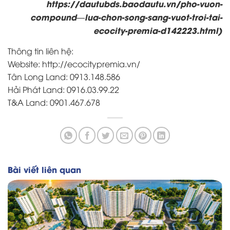
https://dautubds.baodautu.vn/pho-vuon-
compound—lua-chon-song-sang-vuot-troi-tai-
ecocity-premia-d142223.html
)
Thông tin liên hệ:
Website:
http://ecocitypremia.vn/
Tân Long Land: 0913.148.586
Hải Phát Land: 0916.03.99.22
T&A Land: 0901.467.678
Bài viết liên quan