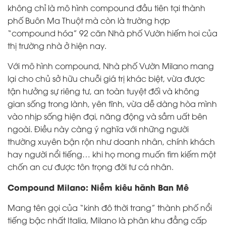
không chỉ là mô hình compound đầu tiên tại thành
phố Buôn Ma Thuột mà còn là trường hợp
“compound hóa” 92 căn Nhà phố Vườn hiếm hoi của
thị trường nhà ở hiện nay.
Với mô hình compound, Nhà phố Vườn Milano mang
lại cho chủ sở hữu chuỗi giá trị khác biệt, vừa được
tận hưởng sự riêng tư, an toàn tuyệt đối và không
gian sống trong lành, yên tĩnh, vừa dễ dàng hòa mình
vào nhịp sống hiện đại, năng động và sầm uất bên
ngoài. Điều này càng ý nghĩa với những người
thường xuyên bận rộn như doanh nhân, chính khách
hay người nổi tiếng… khi họ mong muốn tìm kiếm một
chốn an cư được tôn trọng đời tư cá nhân.
Compound Milano: Niềm kiêu hãnh Ban Mê
Mang tên gọi của “kinh đô thời trang” thành phố nổi
tiếng bậc nhất Italia, Milano là phân khu đẳng cấp