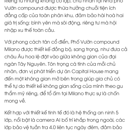
Riêng tư nhưng không cô lập, chủ nhân tại Nhà phố
Vườn compound được thừa hưởng chuỗi tiện ích
đẳng cấp của toàn phân khu, đảm bảo hài hoà hai
giá trị sống: bình yên mà sôi động, riêng tư mà hội
nhập xu thế toàn cầu.
Với phong cách tân cổ điển, Phố Vườn compound
Milano được thiết kế đồng bộ, sang trọng, như đưa cả
châu Âu hoa lệ đặt vào giữa không gian của đại
ngàn Tây Nguyên. Tôn trọng cá tính của mỗi chủ
nhân, đơn vị phát triển dự án Capital House mang
đến một không gian mở bên trong giúp gia chủ có
thể tự do thiết kế không gian sống của mình theo gu
thẩm mỹ riêng, để tổ ấm tại Milano thực sự là chốn
mong về.
Kết hợp với thiết kế tinh tế đó là hệ thống an ninh 5
lớp, nổi bật là camera AI bố trí khắp trong ngoài, các
lớp bảo vệ tuần tra 4.0 liên tục ngày đêm, đảm bảo