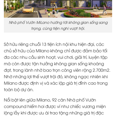
Nhà phố Vườn MiLano hướng tới không gian sống sang
trọng, cùng tiện nghi vượt trội.
Sở hữu riêng chuỗi 13 tiện ích nội khu hiện đại, các
chủ sở hữu của Milano không chỉ được đảm bảo tối
đa các nhu cầu sinh hoạt, vui chơi, giải trí, luyện tập
mà còn được tận hưởng không gian sống khoáng
đạt, trong lành nhờ bao trọn công viên rộng 2.700m2.
Nhờ những lợi thế vượt trội đó, không ngạc nhiên khi
Milano được định vị và xác lập giá trị đỉnh cao trong
toàn bộ dự án.
Nổi bật lên giữa Milano, 92 căn Nhà phố Vườn
compound hiếm hoi được ví như chiếc vương miện
lộng lẫy khi được ưu ái trao tặng những giá trị đặc