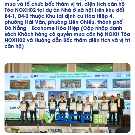
mua và tổ chức bốc thăm vị trí, diện tích căn hộ
Tòa NOXH02 tại dự án Nhà ở xã hội trên khu đất
B4-1, B4-2 thuộc Khu tái định cư Hòa Hiệp 4,
phường Hải Vân, phường Liên Chiểu, thành phố
Đà Nẵng – Ecohome Hòa Hiệp [Cập nhập danh
sách Khách hàng có quyền mua căn hộ NOXH Tòa
NOXH02 và Hướng dẫn Bốc thăm diện tích và vị trí
căn hộ]