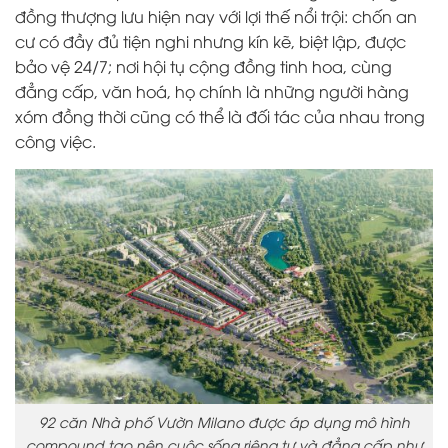
đồng thượng lưu hiện nay với lợi thế nổi trội: chốn an
cư có đầy đủ tiện nghi nhưng kín kẽ, biệt lập, được
bảo vệ 24/7; nơi hội tụ cộng đồng tinh hoa, cùng
đẳng cấp, văn hoá, họ chính là những người hàng
xóm đồng thời cũng có thể là đối tác của nhau trong
công việc.
92 căn Nhà phố Vườn Milano được áp dụng mô hình
compound tạo nên cuộc sống riêng tư và đẳng cấp như