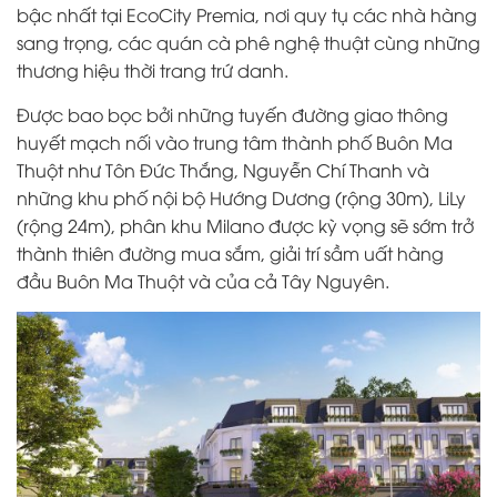
bậc nhất tại EcoCity Premia, nơi quy tụ các nhà hàng
sang trọng, các quán cà phê nghệ thuật cùng những
thương hiệu thời trang trứ danh.
Được bao bọc bởi những tuyến đường giao thông
huyết mạch nối vào trung tâm thành phố Buôn Ma
Thuột như Tôn Đức Thắng, Nguyễn Chí Thanh và
những khu phố nội bộ Hướng Dương (rộng 30m), LiLy
(rộng 24m), phân khu Milano được kỳ vọng sẽ sớm trở
thành thiên đường mua sắm, giải trí sầm uất hàng
đầu Buôn Ma Thuột và của cả Tây Nguyên.