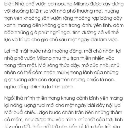
biệt. Nhà phố vườn compound Milano được xây dựng
với khoảng lùi 2m so với nhà phố thương mại, hưởng
trọn vẹn khoảng sân vườn rộng thoáng rợp bóng cây
xanh, mang đến không gian trong lành, yên tĩnh, đảm
bảo những giờ phút nghỉ ngơi, tĩnh dưỡng cả về thể
lực và trí lực cho gia chủ sau một ngày dài làm việc.
Lợi thế mặt trước nhà thoáng đãng, mỗi chủ nhân tại
nhà phố vườn Milano như thu trọn thiên nhiên vào
trong tầm mắt. Mỗi sáng thức dậy, mở cửa nhà, chủ
nhân có thể cảm nhận mùi vị trong lành của những
giọt sương sớm còn đọng trên những chiếc lá non,
nghe tiếng chim líu lo trên cành.
Ngồi thả mình thiền trong khung cảnh bình yên mang
lại năng lượng tươi mới cho một ngày dài đầy nội lực.
Mỗi buổi chiều, dạo bước chân trần bên những thảm
cỏ mềm, như được thu vào mình khí chất của trời, tinh
túy của đất, thể chất trở nên bền bỉ, tâm hồn trở nên