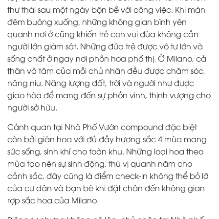
thư thái sau một ngày bộn bề với công việc. Khi màn
đêm buông xuống, những không gian bình yên
quanh nơi ở cũng khiến trẻ con vui đùa không cần
người lớn giám sát. Những đứa trẻ được vô tư lớn và
sống chất ở ngay nơi phồn hoa phố thị. Ở Milano, cả
thân và tâm của mỗi chủ nhân đều được chăm sóc,
nâng niu. Năng lượng đất, trời và người như được
giao hòa để mang đến sự phồn vinh, thịnh vượng cho
người sở hữu.
Cảnh quan tại Nhà Phố Vườn compound đặc biệt
còn bởi giàn hoa với đủ đầy hương sắc 4 mùa mang
sức sống, sinh khí cho toàn khu. Những loại hoa theo
mùa tạo nên sự sinh động, thú vị quanh năm cho
cảnh sắc, đây cũng là điểm check-in không thể bỏ lỡ
của cư dân và bạn bè khi đặt chân đến không gian
rợp sắc hoa của Milano.