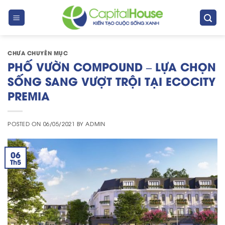
Skip
to
content
CHƯA CHUYÊN MỤC
PHỐ VƯỜN COMPOUND – LỰA CHỌN
SỐNG SANG VƯỢT TRỘI TẠI ECOCITY
PREMIA
POSTED ON
06/05/2021
BY
ADMIN
06
Th5