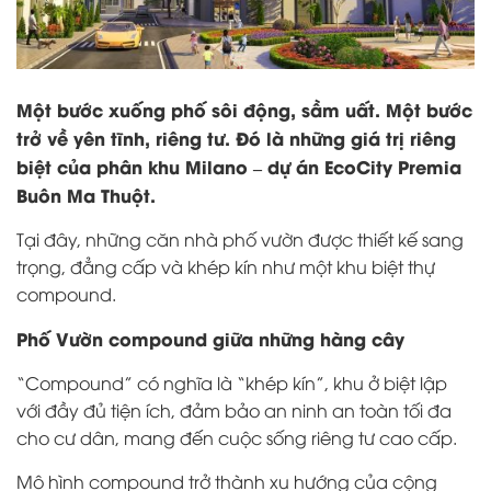
Một bước xuống phố sôi động, sầm uất. Một bước
trở về yên tĩnh, riêng tư. Đó là những giá trị riêng
biệt của phân khu Milano – dự án
EcoCity Premia
Buôn Ma Thuột.
Tại đây, những căn nhà phố vườn được thiết kế sang
trọng, đẳng cấp và khép kín như một khu biệt thự
compound.
Phố Vườn compound giữa những hàng cây
“Compound” có nghĩa là “khép kín”, khu ở biệt lập
với đầy đủ tiện ích, đảm bảo an ninh an toàn tối đa
cho cư dân, mang đến cuộc sống riêng tư cao cấp.
Mô hình compound trở thành xu hướng của cộng