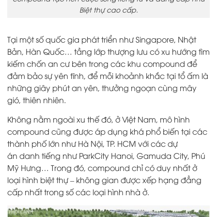
Biệt thự cao cấp.
Tại một số quốc gia phát triển như Singapore, Nhật
Bản, Hàn Quốc… tầng lớp thượng lưu có xu hướng tìm
kiếm chốn an cư bên trong các khu compound để
đảm bảo sự yên tĩnh, để mỗi khoảnh khắc tại tổ ấm là
những giây phút an yên, thưởng ngoạn cùng mây
gió, thiên nhiên.
Không nằm ngoài xu thế đó, ở Việt Nam, mô hình
compound cũng được áp dụng khá phổ biến tại các
thành phố lớn như Hà Nội, TP. HCM với các dự
án danh tiếng như ParkCity Hanoi, Gamuda City, Phú
Mỹ Hưng… Trong đó, compound chỉ có duy nhất ở
loại hình biệt thự – không gian được xếp hạng đẳng
cấp nhất trong số các loại hình nhà ở.