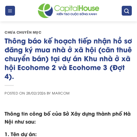
Skip
to
content
CHƯA CHUYÊN MỤC
Thông báo kế hoạch tiếp nhận hồ sơ
đăng ký mua nhà ở xã hội (căn thuê
chuyển bán) tại dự án Khu nhà ở xã
hội Ecohome 2 và Ecohome 3 (Đợt
4).
POSTED ON
28/02/2026
BY
MARCOM
Thông tin công bố của Sở Xây dựng thành phố Hà
Nội như sau:
1. Tên dự án: