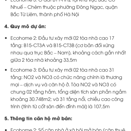
Nhuế – Chèm thuộc phường Đông Ngạc, quận
Bắc Từ Liêm, thành phố Hà Nội
4. Quy mô dự án:
Ecohome 2: Đầu tư xây mới 02 tòa nhà cao 17
tầng: B15-CT3A và B15-CT3B (cơ bản đối xứng
nhau qua trục Bắc – Nam), khoảng cách gần nhất
giữa 2 tòa nhà khoảng 33,5m
Ecohome 3: Đầu tư xây mới 02 tòa nhà cao 31
tầng: NO2 và NO3 có chức năng chính là thương
mại – dịch vụ và căn hộ ở. Tòa NO2 và NO3 có
chung 02 tầng hầm, tổng diện tích sàn phần ngầm
khoảng 30.748m2; và 31 tầng nổi, chiều cao công
trình (tính từ cốt sân đến đỉnh mái) là 107,5m
5. Thông tin căn hộ mở bán:
Ecohome 2: Số căn nhà ở xã hội mở bán (căn thuê