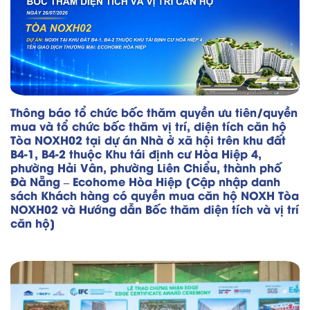
Thông báo tổ chức bốc thăm quyền ưu tiên/quyền
mua và tổ chức bốc thăm vị trí, diện tích căn hộ
Tòa NOXH02 tại dự án Nhà ở xã hội trên khu đất
B4-1, B4-2 thuộc Khu tái định cư Hòa Hiệp 4,
phường Hải Vân, phường Liên Chiểu, thành phố
Đà Nẵng – Ecohome Hòa Hiệp [Cập nhập danh
sách Khách hàng có quyền mua căn hộ NOXH Tòa
NOXH02 và Hướng dẫn Bốc thăm diện tích và vị trí
căn hộ]