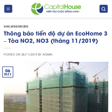
Skip
to
content
UNCATEGORIZED
Thông báo tiến độ dự án EcoHome 3
– Tòa NO2, NO3 (tháng 11/2019)
POSTED ON
06/11/2019
BY
ADMIN
06
Th11