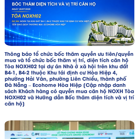
Thông báo tổ chức bốc thăm quyền ưu tiên/quyền
mua và tổ chức bốc thăm vị trí, diện tích căn hộ
Tòa NOXH02 tại dự án Nhà ở xã hội trên khu đất
B4-1, B4-2 thuộc Khu tái định cư Hòa Hiệp 4,
phường Hải Vân, phường Liên Chiểu, thành phố
Đà Nẵng – Ecohome Hòa Hiệp [Cập nhập danh
sách Khách hàng có quyền mua căn hộ NOXH Tòa
NOXH02 và Hướng dẫn Bốc thăm diện tích và vị trí
căn hộ]