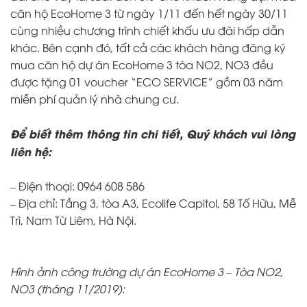
căn hộ EcoHome 3 từ ngày 1/11 đến hết ngày 30/11
cùng nhiều chương trình chiết khấu ưu đãi hấp dẫn
khác. Bên cạnh đó, tất cả các khách hàng đăng ký
mua căn hộ dự án EcoHome 3 tòa NO2, NO3 đều
được tặng 01 voucher “ECO SERVICE” gồm 03 năm
miễn phí quản lý nhà chung cư.
Để biết thêm thông tin chi tiết, Quý khách vui lòng
liên hệ:
– Điện thoại: 0964 608 586
– Địa chỉ: Tầng 3, tòa A3, Ecolife Capitol, 58 Tố Hữu, Mễ
Trì, Nam Từ Liêm, Hà Nội.
Hình ảnh công trường dự án EcoHome 3 – Tòa NO2,
NO3 (tháng 11/2019):