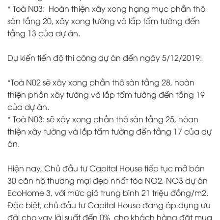
* Toà N03: Hoàn thiện xây xong hạng mục phần thô
sàn tầng 20, xây xong tường và lắp tấm tường đến
tầng 13 của dự án.
Dự kiến tiến độ thi công dự án đến ngày 5/12/2019:
*Toà N02 sẽ xây xong phần thô sàn tầng 28, hoàn
thiện phần xây tường và lắp tấm tường đến tầng 19
của dự án.
* Toà N03: sẽ xây xong phần thô sàn tầng 25, hòan
thiện xây tường và lắp tấm tường đến tầng 17 của dự
án.
Hiện nay, Chủ đầu tư Capital House tiếp tục mở bán
30 căn hộ thương mại đẹp nhất tòa NO2, NO3 dự án
EcoHome 3, với mức giá trung bình 21 triệu đồng/m2.
Đặc biệt, chủ đầu tư Capital House đang áp dụng ưu
đãi cho vay lãi suất đến 0% cho khách hàng đặt mua