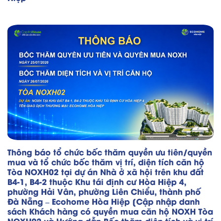
Thông báo tổ chức bốc thăm quyền ưu tiên/quyền
mua và tổ chức bốc thăm vị trí, diện tích căn hộ
Tòa NOXH02 tại dự án Nhà ở xã hội trên khu đất
B4-1, B4-2 thuộc Khu tái định cư Hòa Hiệp 4,
phường Hải Vân, phường Liên Chiểu, thành phố
Đà Nẵng – Ecohome Hòa Hiệp [Cập nhập danh
sách Khách hàng có quyền mua căn hộ NOXH Tòa
NOXH02 và Hướng dẫn Bốc thăm diện tích và vị trí