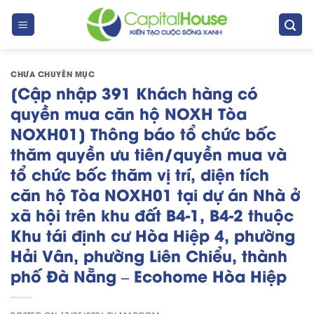
Skip
to
content
CHƯA CHUYÊN MỤC
[Cập nhập 391 Khách hàng có
quyền mua căn hộ NOXH Tòa
NOXH01] Thông báo tổ chức bốc
thăm quyền ưu tiên/quyền mua và
tổ chức bốc thăm vị trí, diện tích
căn hộ Tòa NOXH01 tại dự án Nhà ở
xã hội trên khu đất B4-1, B4-2 thuộc
Khu tái định cư Hòa Hiệp 4, phường
Hải Vân, phường Liên Chiểu, thành
phố Đà Nẵng – Ecohome Hòa Hiệp