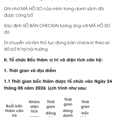
Ghi nhớ MÃ HỒ SƠ của mình trong danh sách đã
được công bố
Xác định SỐ BÀN CHECK-IN tương ứng với MÃ HỒ SƠ
đó
Di chuyển và làm thủ tục đúng bàn check-in theo sơ
đồ bố trí tại hội trường
II. Tổ chức Bốc thăm vị trí và diện tích căn hộ:
1. Thời gian và địa điểm
1.1 Thời gian bốc thăm được tổ chức vào Ngày 24
tháng 05 năm 2026
Lịch trình như sau:
.
Thời
Nhóm
Thời
Thời
gian
Buổi bốc
diện
gian
gian
thăm căn
đóng
tích
đăng
bốc
hộ
danh