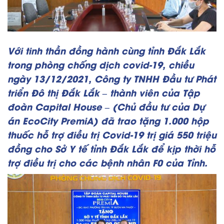
Với tinh thần đồng hành cùng tỉnh Đắk Lắk
trong phòng chống dịch covid-19, chiều
ngày 13/12/2021, Công ty TNHH Đầu tư Phát
triển Đô thị Đắk Lắk – thành viên của Tập
đoàn Capital House – (Chủ đầu tư của Dự
án EcoCity PremiA) đã trao tặng 1.000 hộp
thuốc hỗ trợ điều trị Covid-19 trị giá 550 triệu
đồng cho Sở Y tế tỉnh Đắk Lắk để kịp thời hỗ
trợ điều trị cho các bệnh nhân F0 của Tỉnh.