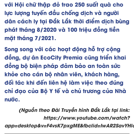
với Hội chữ thập đỏ trao 250 suất quà cho
lực lượng tuyến đầu chống dịch và người
dân cách ly tại Đắk Lắk thời điểm dịch bùng
phát tháng 8/2020 và 100 triệu đồng tiền
mặt tháng 7/2021.
Song song với các hoạt động hỗ trợ cộng
đồng, dự án EcoCity Premia cũng triển khai
đồng bộ biện pháp đảm bảo an toàn sức
khỏe cho cán bộ nhân viên, khách hàng,
đối tác khi đến liên hệ làm việc theo đúng
chỉ đạo của Bộ Y tế và chủ trương của Nhà
nước.
(Nguồn theo Đài Truyền hình Đắk Lắk tại link:
https://www.youtube.com/watch?
app=desktop&v=F4vsK7pxgME&fbclid=IwAR2SavYHl