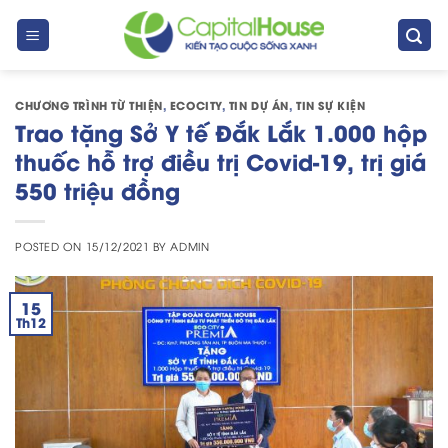
Skip
to
content
CHƯƠNG TRÌNH TỪ THIỆN
,
ECOCITY
,
TIN DỰ ÁN
,
TIN SỰ KIỆN
Trao tặng Sở Y tế Đắk Lắk 1.000 hộp
thuốc hỗ trợ điều trị Covid-19, trị giá
550 triệu đồng
POSTED ON
15/12/2021
BY
ADMIN
15
Th12