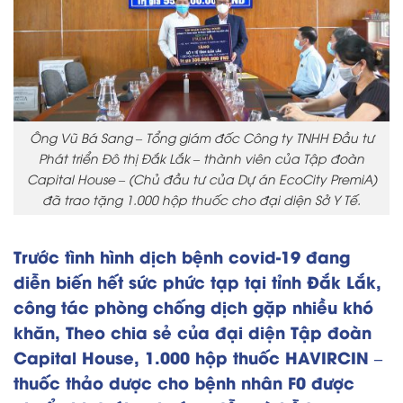
Ông Vũ Bá Sang – Tổng giám đốc Công ty TNHH Đầu tư
Phát triển Đô thị Đắk Lắk – thành viên của Tập đoàn
Capital House – (Chủ đầu tư của Dự án EcoCity PremiA)
đã trao tặng 1.000 hộp thuốc cho đại diện Sở Y Tế.
Trước tình hình dịch bệnh covid-19 đang
diễn biến hết sức phức tạp tại tỉnh Đắk Lắk,
công tác phòng chống dịch gặp nhiều khó
khăn, Theo chia sẻ của đại diện Tập đoàn
Capital House, 1.000 hộp thuốc HAVIRCIN –
thuốc thảo dược cho bệnh nhân F0 được