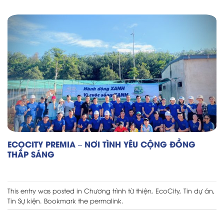
ECOCITY PREMIA – NƠI TÌNH YÊU CỘNG ĐỒNG
THẮP SÁNG
This entry was posted in
Chương trình từ thiện
,
EcoCity
,
Tin dự án
,
Tin Sự kiện
. Bookmark the
permalink
.