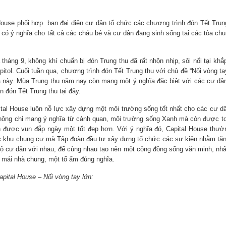
House phối hợp ban đại diện cư dân tổ chức các chương trình đón Tết Trun
 ý nghĩa cho tất cả các cháu bé và cư dân đang sinh sống tại các tòa ch
áng 9, không khí chuẩn bị đón Trung thu đã rất nhộn nhịp, sôi nổi tại khắ
ol. Cuối tuần qua, chương trình đón Tết Trung thu với chủ đề “Nối vòng ta
hà này. Mùa Trung thu năm nay còn mang một ý nghĩa đặc biệt với các cư dâ
n đón Tết Trung thu tại đây.
al House luôn nỗ lực xây dựng một môi trường sống tốt nhất cho các cư d
hông chỉ mang ý nghĩa từ cảnh quan, môi trường sống Xanh mà còn được to
n được vun đắp ngày một tốt đẹp hơn. Với ý nghĩa đó, Capital House thườ
 các khu chung cư mà Tập đoàn đầu tư xây dựng tổ chức các sự kiện nhằm t
hộ cư dân với nhau, để cùng nhau tạo nên một cộng đồng sống văn minh, nh
ột mái nhà chung, một tổ ấm đúng nghĩa.
apital House – Nối vòng tay lớn: