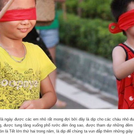
 là ngày được các em nhỏ rất mong đợi bởi đây là dịp cho các cháu nhỏ 
g, được tung tăng xuống phố rước đèn ông sao, được tham dự những đêm h
 là Tết lớn thứ hai trong năm, là dịp để chúng ta vun đắp thêm những giây 