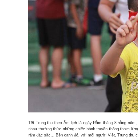
Tết Trung thu theo Âm lịch là ngày Rằm tháng 8 hằng năm,
nhau thưởng thức những chiếc bánh truyền thống thơm lừn
rằm đặc sắc… Bên cạnh đó, với mỗi người Việt, Trung thu còn