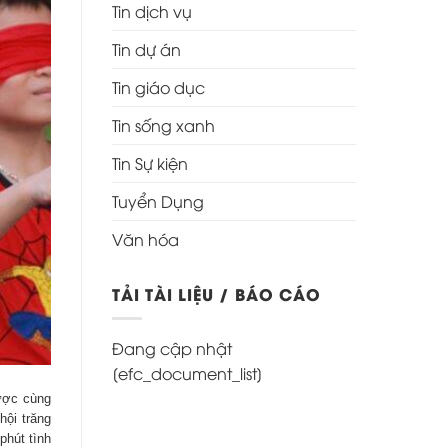
Tin dịch vụ
Tin dự án
Tin giáo dục
Tin sống xanh
Tin Sự kiện
Tuyển Dụng
Văn hóa
TẢI TÀI LIỆU / BÁO CÁO
Đang cập nhật
[efc_document_list]
được cùng
ội trăng
phút tình