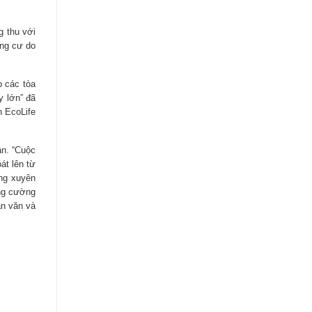
g thu với
ung cư do
p các tòa
y lớn” đã
n EcoLife
ân. “Cuộc
át lên từ
ng xuyên
ăng cường
ân văn và