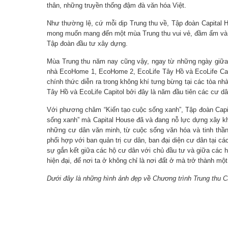
thân, những truyền thống đậm đà văn hóa Việt.
Như thường lệ, cứ mỗi dịp Trung thu về, Tập đoàn Capital 
mong muốn mang đến một mùa Trung thu vui vẻ, đầm ấm và có
Tập đoàn đầu tư xây dựng.
Mùa Trung thu năm nay cũng vậy, ngay từ những ngày giữa th
nhà EcoHome 1, EcoHome 2, EcoLife Tây Hồ và EcoLife Capit
chính thức diễn ra trong không khí tưng bừng tại các tòa n
Tây Hồ và EcoLife Capitol bởi đây là năm đầu tiên các cư dâ
Với phương châm “Kiến tạo cuộc sống xanh”, Tập đoàn Capit
sống xanh” mà Capital House đã và đang nỗ lực dựng xây k
những cư dân văn minh, từ cuộc sống văn hóa và tinh thầ
phối hợp với ban quản trị cư dân, ban đại diện cư dân tại
sự gắn kết giữa các hộ cư dân với chủ đầu tư và giữa các 
hiện đại, để nơi ta ở không chỉ là nơi đất ở mà trở thành m
Dưới đây là những hình ảnh đẹp về Chương trình Trung thu C