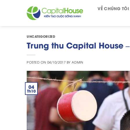
Skip
VỀ CHÚNG TÔI
to
content
UNCATEGORIZED
Trung thu Capital House –
POSTED ON
04/10/2017
BY
ADMIN
04
Th10