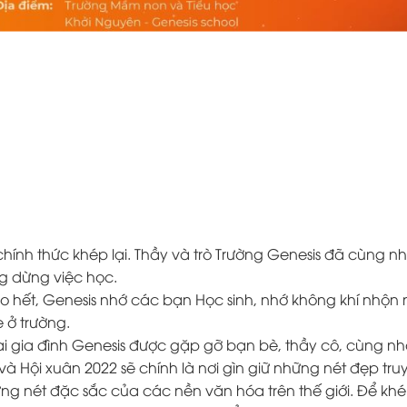
chính thức khép lại. Thầy và trò Trường Genesis đã cùng nh
g dừng việc học.
ào hết, Genesis nhớ các bạn Học sinh, nhớ không khí nhộn 
 ở trường.
đại gia đình Genesis được gặp gỡ bạn bè, thầy cô, cùng n
à Hội xuân 2022 sẽ chính là nơi gìn giữ những nét đẹp tru
ng nét đặc sắc của các nền văn hóa trên thế giới. Để khép