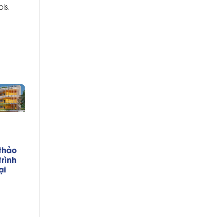
ls
.
 thảo
rình
ại