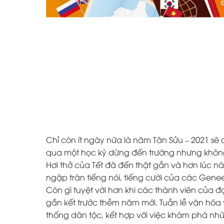
Chỉ còn ít ngày nữa là năm Tân Sửu – 2021 sẽ 
qua một học kỳ dừng đến trường nhưng khôn
Hơi thở của Tết đã đến thật gần và hơn lúc n
ngập tràn tiếng nói, tiếng cười của các Genee
Còn gì tuyệt vời hơn khi các thành viên của 
gắn kết trước thềm năm mới. Tuần lễ văn hóa v
thống dân tộc, kết hợp với việc khám phá nhữ