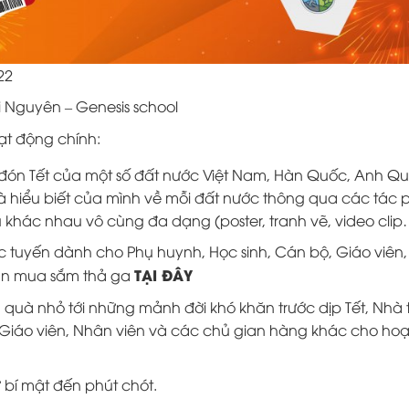
22
 Nguyên – Genesis school
ạt động chính:
á đón Tết của một số đất nước Việt Nam, Hàn Quốc, Anh Q
 và hiểu biết của mình về mỗi đất nước thông qua các tác
 khác nhau vô cùng đa dạng (poster, tranh vẽ, video clip
c tuyến dành cho Phụ huynh, Học sinh, Cán bộ, Giáo viên
TẠI ĐÂY
bạn mua sắm thả ga
 quà nhỏ tới những mảnh đời khó khăn trước dịp Tết, Nhà 
ộ, Giáo viên, Nhân viên và các chủ gian hàng khác cho hoạ
 bí mật đến phút chót.