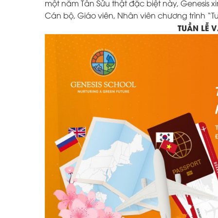
một năm Tân Sửu thật đặc biệt này, Genesis xi
Cán bộ, Giáo viên, Nhân viên chương trình “T
TUẦN LỄ 