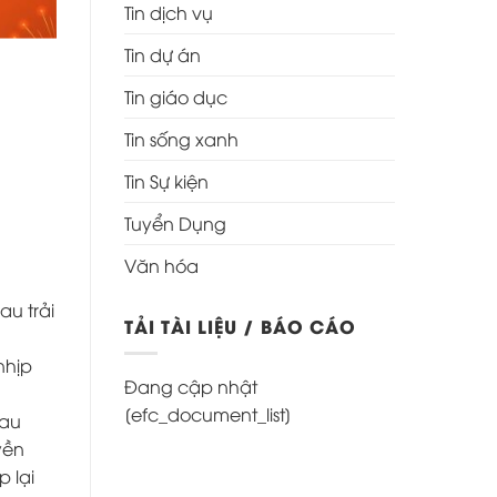
Tin dịch vụ
Tin dự án
Tin giáo dục
Tin sống xanh
Tin Sự kiện
Tuyển Dụng
Văn hóa
au trải
TẢI TÀI LIỆU / BÁO CÁO
nhịp
Đang cập nhật
[efc_document_list]
hau
yền
 lại