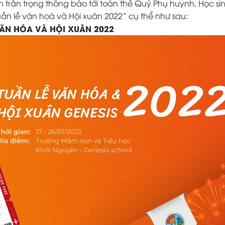
n trân trọng thông báo tới toàn thể Quý Phụ huynh, Học si
uần lễ văn hoá và Hội xuân 2022” cụ thể như sau:
VĂN HÓA VÀ HỘI XUÂN 2022