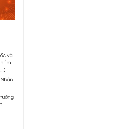
uốc và
 phẩm
….)
, Nhân
trường
t