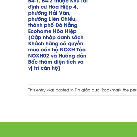
B4-1, B4-2 thuộc Khu tái
định cư Hòa Hiệp 4,
phường Hải Vân,
phường Liên Chiểu,
thành phố Đà Nẵng –
Ecohome Hòa Hiệp
[Cập nhập danh sách
Khách hàng có quyền
mua căn hộ NOXH Tòa
NOXH02 và Hướng dẫn
Bốc thăm diện tích và
vị trí căn hộ]
This entry was posted in
Tin giáo dục
. Bookmark the
per