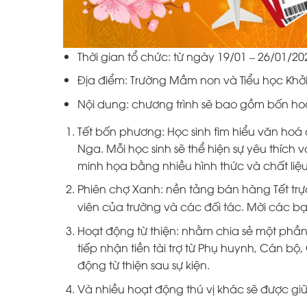
Thời gian tổ chức: từ ngày 19/01 – 26/01/20
Địa điểm: Trường Mầm non và Tiểu học Khởi
Nội dung: chương trình sẽ bao gồm bốn ho
Tết bốn phương: Học sinh tìm hiểu văn ho
Nga. Mỗi học sinh sẽ thể hiện sự yêu thích
minh họa bằng nhiều hình thức và chất liệu
Phiên chợ Xanh: nền tảng bán hàng Tết trự
viên của trường và các đối tác. Mời các 
Hoạt động từ thiện: nhằm chia sẻ một phần
tiếp nhận tiền tài trợ từ Phụ huynh, Cán b
động từ thiện sau sự kiện.
Và nhiều hoạt động thú vị khác sẽ được giữ