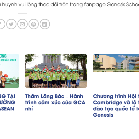
ụ huynh vui lòng theo dõi trên trang fanpage
Genesis Schoo
NG TẠI
Thăm Lăng Bác – Hành
Chương trình Hội
RƯỜNG
trình cảm xúc của GCA
Cambridge và lộ t
ASEAN
nhí
đào tạo quốc tế t
Genesis