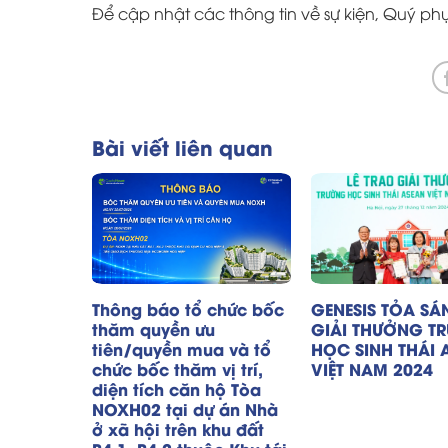
Để cập nhật các thông tin về sự kiện, Quý ph
Bài viết liên quan
Thông báo tổ chức bốc
GENESIS TỎA SÁ
thăm quyền ưu
GIẢI THƯỞNG T
tiên/quyền mua và tổ
HỌC SINH THÁI 
chức bốc thăm vị trí,
VIỆT NAM 2024
diện tích căn hộ Tòa
NOXH02 tại dự án Nhà
ở xã hội trên khu đất