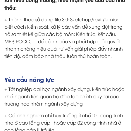
thầu:
+ Thành thạo sử dụng file 3d: Sketchup/revit/lumion…
biết cách kiểm soát, xử lý các vấn đề xung đột trong
hồ sơ thiết kế giữa các bộ môn: Kiến trúc, Kết cấu,
MEP, PCCC, … để cảnh báo và phối hợp giải quyết
nhanh chóng hiệu quả, tư vấn giải pháp đẩy nhanh
tiến độ, đảm bảo nhà thầu tuân thủ hoàn toàn.
Yêu cầu năng lực
+ Tốt nghiệp đại học ngành xây dựng, kiến trúc hoặc
khối ngành liên quan hệ đào tạo chính quy tại các
trường học nhóm ngành xây dựng
+ Có kinh nghiệm chỉ huy trưởng ít nhất 01 công trình
nhà ở cao tầng cấp I hoặc cấp 02 công trình nhà ở
cao tầng cấp II trở lên.