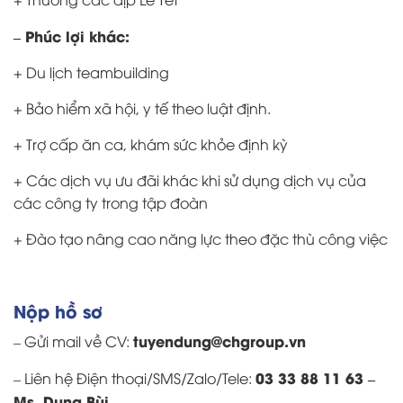
– Phúc lợi khác:
+ Du lịch teambuilding
+ Bảo hiểm xã hội, y tế theo luật định.
+ Trợ cấp ăn ca, khám sức khỏe định kỳ
+ Các dịch vụ ưu đãi khác khi sử dụng dịch vụ của
các công ty trong tập đoàn
+ Đào tạo nâng cao năng lực theo đặc thù công việc
Nộp hồ sơ
tuyendung@chgroup.vn
– Gửi mail về CV:
03 33 88 11 63 –
– Liên hệ Điện thoại/SMS/Zalo/Tele:
Ms. Dung Bùi