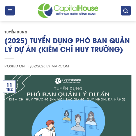
Skip
to
content
TUYỂN DỤNG
[2025] TUYỂN DỤNG PHÓ BAN QUẢN
LÝ DỰ ÁN (KIÊM CHỈ HUY TRƯỞNG)
POSTED ON
11/02/2025
BY
MARCOM
11
Th2