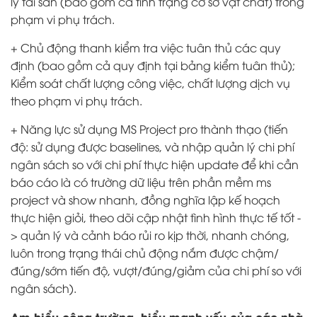
lý tài sản (bao gồm cả tình trạng cơ sở vật chất) trong
phạm vi phụ trách.
+ Chủ động thanh kiểm tra việc tuân thủ các quy
định (bao gồm cả quy định tại bảng kiểm tuân thủ);
Kiểm soát chất lượng công việc, chất lượng dịch vụ
theo phạm vi phụ trách.
+ Năng lực sử dụng MS Project pro thành thạo (tiến
độ: sử dụng được baselines, và nhập quản lý chi phí
ngân sách so với chi phí thực hiện update để khi cần
báo cáo là có trường dữ liệu trên phần mềm ms
project và show nhanh, đồng nghĩa lập kế hoạch
thực hiện giỏi, theo dõi cập nhật tình hình thực tế tốt -
> quản lý và cảnh báo rủi ro kịp thời, nhanh chóng,
luôn trong trạng thái chủ động nắm được chậm/
đúng/sớm tiến độ, vượt/đúng/giảm của chi phí so với
ngân sách).
Am hiểu công trường, hiểu mạnh yếu của các nhà