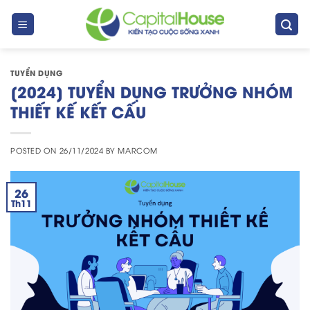
Skip
to
content
TUYỂN DỤNG
[2024] TUYỂN DỤNG TRƯỞNG NHÓM
THIẾT KẾ KẾT CẤU
POSTED ON
26/11/2024
BY
MARCOM
26
Th11