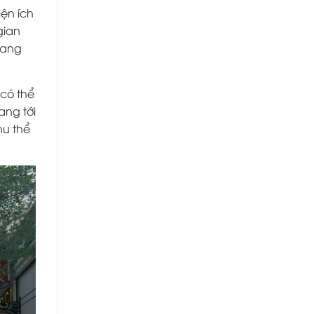
ện ích
gian
sang
 có thể
ang tới
hu thể