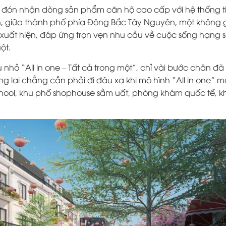
ột đón nhận dòng sản phẩm căn hộ cao cấp với hệ thống ti
ên, giữa thành phố phía Đông Bắc Tây Nguyên, một không 
xuất hiện, đáp ứng trọn vẹn nhu cầu về cuộc sống hạng 
ột.
 nhỏ “All in one – Tất cả trong một”, chỉ vài bước chân đã
g lai chẳng cần phải đi đâu xa khi mô hình “All in one” m
chool, khu phố shophouse sầm uất, phòng khám quốc tế, k