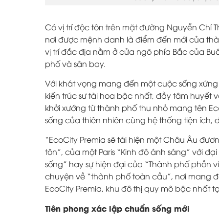
Có vị trí độc tôn trên mặt đường Nguyễn Chí
nơi được mệnh danh là điểm đến mới của thàn
vị trí đắc địa nằm ở cửa ngõ phía Bắc của Buô
phố và sân bay.
Với khát vọng mang đến một cuộc sống xứng 
kiến trúc sư tài hoa bậc nhất, đầy tâm huyết
khởi xướng từ thành phố thu nhỏ mang tên Ec
sống của thiên nhiên cùng hệ thống tiện ích, 
“EcoCity Premia sẽ tái hiện một Châu Âu đương
tôn”, của một Paris “Kinh đô ánh sáng” với đạ
sống” hay sự hiện đại của “Thành phố phồn vin
chuyện về “thành phố toàn cầu”, nơi mang đẳ
EcoCity Premia, khu đô thị quy mô bậc nhất t
Tiên phong xác lập chuẩn sống mới