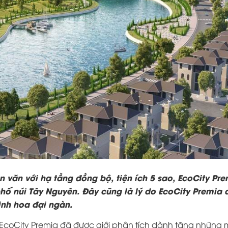
n văn với hạ tầng đồng bộ, tiện ích 5 sao, EcoCity Pr
hố núi Tây Nguyên. Đây cũng là lý do EcoCity Premia
inh hoa đại ngàn.
 EcoCity Premia đã được giới phân tích dành tặng những 