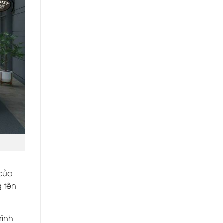
 của
g tên
rình