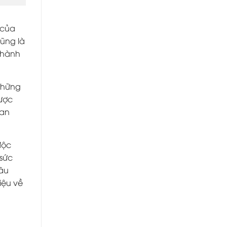
 của
cũng là
 thành
những
được
ian
độc
 sức
câu
iệu về