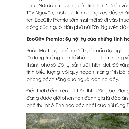
như “Nơi dẫn mạch nguồn tinh hoa”. Nhìn vào
Tây Nguyên, một quá trình dựng xây đầy chăm
tên EcoCity Premia sớm mai thôi sẽ đi vào thực
động của người dân phố núi Tây Nguyên đã ch
EcoCity Premia: Sự hội tụ của những tinh 
Buôn Ma Thuột, mảnh đất gió cuốn đại ngàn 
độ tăng trưởng kinh tế khả quan. Tiềm năng s
thành phố sôi động, sầm uất, hiện đại. Để xứn
tính biểu tượng, với quy hoạch mang tính bài b
phong cách sống của người dân nơi đây.
Đến thời điểm hiện tại, trên thị trường bất độ
đang được giới phân tích đánh giá là đáp án
phố thu nhỏ. Tinh hoa bậc nhất của núi rừng T