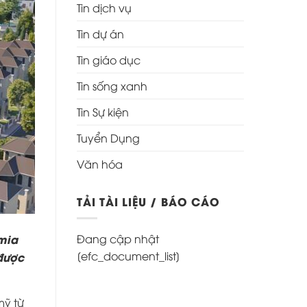
Tin dịch vụ
Tin dự án
Tin giáo dục
Tin sống xanh
Tin Sự kiện
Tuyển Dụng
Văn hóa
TẢI TÀI LIỆU / BÁO CÁO
emia
Đang cập nhật
[efc_document_list]
 được
mỹ từ