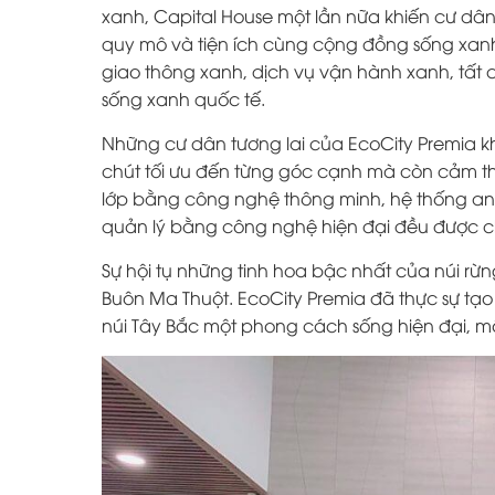
xanh, Capital House một lần nữa khiến cư dân 
quy mô và tiện ích cùng cộng đồng sống xanh
giao thông xanh, dịch vụ vận hành xanh, tất
sống xanh quốc tế.
Những cư dân tương lai của EcoCity Premia 
chút tối ưu đến từng góc cạnh mà còn cảm thấ
lớp bằng công nghệ thông minh, hệ thống an 
quản lý bằng công nghệ hiện đại đều được chủ
Sự hội tụ những tinh hoa bậc nhất của núi rừ
Buôn Ma Thuột. EcoCity Premia đã thực sự t
núi Tây Bắc một phong cách sống hiện đại, 