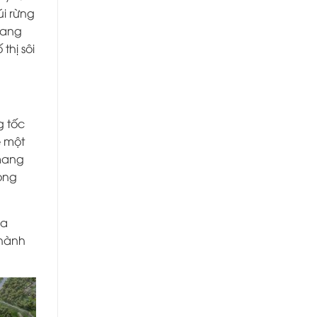
úi rừng
mang
thị sôi
g tốc
ề một
 mang
rong
ia
thành