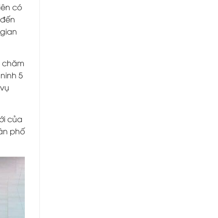
iên có
 đến
 gian
ợc chăm
ninh 5
 vụ
ới của
dân phố