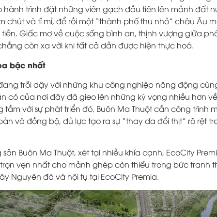
 hành trình đặt những viên gạch đầu tiên lên mảnh đất n
 chút và tỉ mỉ, để rồi một “thành phố thu nhỏ” châu Âu 
 tiễn. Giấc mơ về cuộc sống bình an, thịnh vượng giữa phố 
ẳng còn xa vời khi tất cả dần được hiện thực hoá.
hoa bậc nhất
đang trỗi dậy với những khu công nghiệp năng động cùn
ẵn có của nơi đây đã gieo lên những kỳ vọng nhiều hơn v
g tầm với sự phát triển đó, Buôn Ma Thuột cần công trình
ản và đồng bộ, đủ lực tạo ra sự “thay da đổi thịt” rõ rệt t
ng sản Buôn Ma Thuột, xét tại nhiều khía cạnh, EcoCity Prem
 trọn vẹn nhất cho mảnh ghép còn thiếu trong bức tranh 
ây Nguyên đã và hội tụ tại EcoCity Premia.