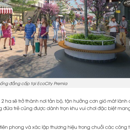
sống đẳng cấp tại EcoCity Premia
2 ha sẽ trở thành nơi tản bộ, tận hưởng cơn gió mát lành
g đứa trẻ cũng được dành trọn khu vui chơi đặc biệt man
iên phong và xác lập thương hiệu trong chuỗi các công t