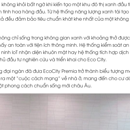
không khỏi bất ngờ khi kiến tạo một khu đô thị xanh đầu t
 tinh hoa hàng đầu. Từ hệ thống năng lượng xanh tái tạo
 cả đều đảm bảo tiêu chuẩn khát khe nhất của một không
không chỉ sống trong không gian xanh với khoảng thở đư
y an toàn với tiện ích thông minh. Hệ thống kiểm soát an 
ninh loT nhận diện khuôn mặt hay hệ thống tích hợp dịch
 đầu tư nghiên cứu và triển khai cho Eco City.
ng đại ngàn đã đưa EcoCity Premia trở thành biểu tượng m
ạo ra một “cuộc cách mạng” về nhà ở, mang đến cho cư 
một phong cách chuẩn sống mới châu Âu.