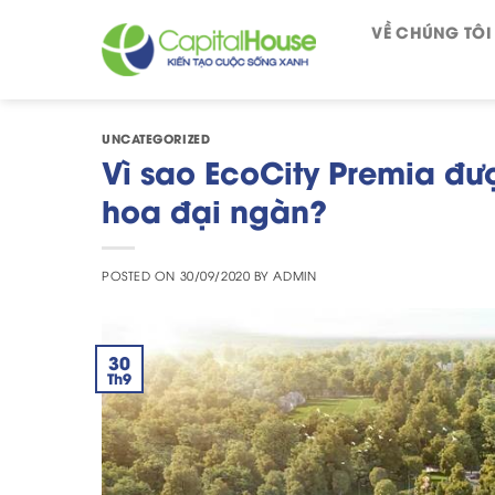
Skip
VỀ CHÚNG TÔI
to
content
UNCATEGORIZED
Vì sao EcoCity Premia đư
hoa đại ngàn?
POSTED ON
30/09/2020
BY
ADMIN
30
Th9