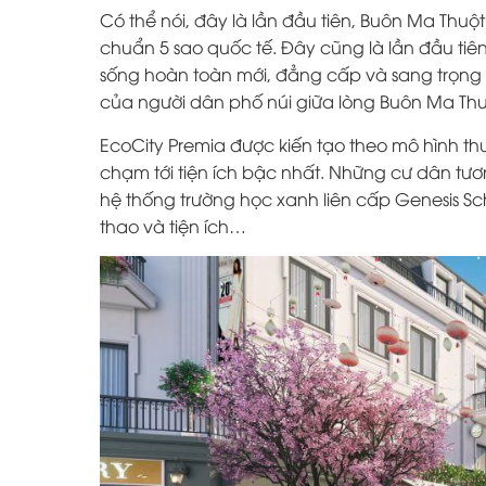
Có thể nói, đây là lần đầu tiên, Buôn Ma Thu
chuẩn 5 sao quốc tế. Đây cũng là lần đầu ti
sống hoàn toàn mới, đẳng cấp và sang trọng 
của người dân phố núi giữa lòng Buôn Ma Thu
EcoCity Premia được kiến tạo theo mô hình thu
chạm tới tiện ích bậc nhất. Những cư dân tươn
hệ thống trường học xanh liên cấp Genesis S
thao và tiện ích…