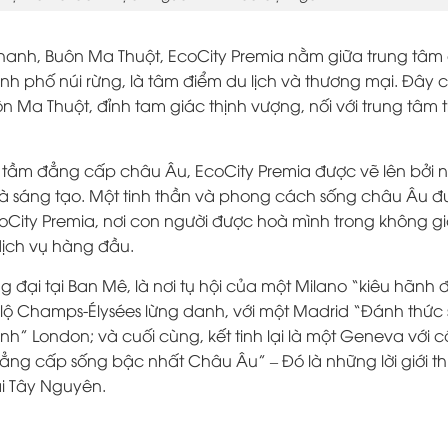
 Thanh, Buôn Ma Thuột, EcoCity Premia nằm giữa trung tâm
h phố núi rừng, là tâm điểm du lịch và thương mại. Đây 
n Ma Thuột, đỉnh tam giác thịnh vượng, nối với trung tâm
tầm đẳng cấp châu Âu, EcoCity Premia được vẽ lên bởi 
 và sáng tạo. Một tinh thần và phong cách sống châu Âu 
oCity Premia, nơi con người được hoà mình trong không g
dịch vụ hàng đầu.
 đại tại Ban Mê, là nơi tụ hội của một Milano “kiêu hãnh 
i lộ Champs-Élysées lừng danh, với một Madrid “Đánh thức
h” London; và cuối cùng, kết tinh lại là một Geneva với 
ng cấp sống bậc nhất Châu Âu” – Đó là những lời giới th
ại Tây Nguyên.