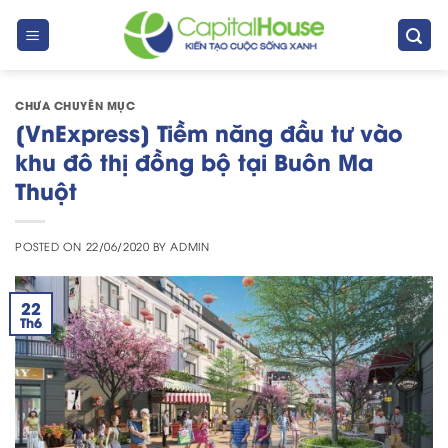
Skip
to
content
CHƯA CHUYÊN MỤC
[VnExpress] Tiềm năng đầu tư vào
khu đô thị đồng bộ tại Buôn Ma
Thuột
POSTED ON
22/06/2020
BY
ADMIN
22
Th6