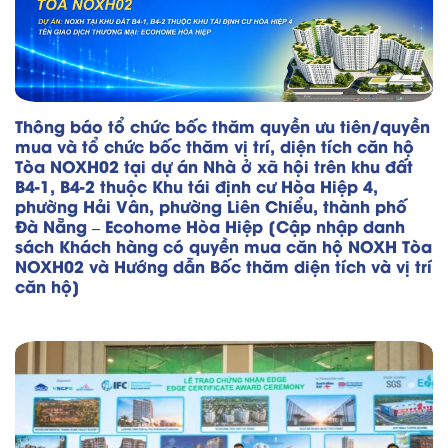
Thông báo tổ chức bốc thăm quyền ưu tiên/quyền
mua và tổ chức bốc thăm vị trí, diện tích căn hộ
Tòa NOXH02 tại dự án Nhà ở xã hội trên khu đất
B4-1, B4-2 thuộc Khu tái định cư Hòa Hiệp 4,
phường Hải Vân, phường Liên Chiểu, thành phố
Đà Nẵng – Ecohome Hòa Hiệp [Cập nhập danh
sách Khách hàng có quyền mua căn hộ NOXH Tòa
NOXH02 và Hướng dẫn Bốc thăm diện tích và vị trí
căn hộ]