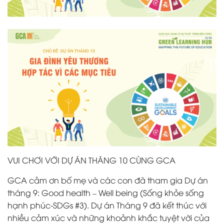
VUI CHƠI VỚI DỰ ÁN THÁNG 10 CÙNG GCA
GCA cảm ơn bố mẹ và các con đã tham gia Dự án
tháng 9: Good health – Well being (Sống khỏe sống
hạnh phúc-SDGs #3). Dự án Tháng 9 đã kết thúc với
nhiều cảm xúc và những khoảnh khắc tuyệt vời của