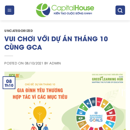
Skip
to
content
UNCATEGORIZED
VUI CHƠI VỚI DỰ ÁN THÁNG 10
CÙNG GCA
POSTED ON
08/10/2021
BY
ADMIN
08
Th10