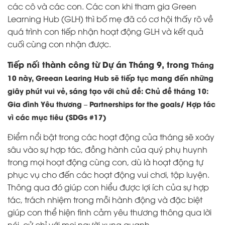
các cô và các con. Các con khi tham gia Green
Learning Hub (GLH) thì bố mẹ đã có cơ hội thấy rõ về
quá trình con tiếp nhận hoạt động GLH và kết quả
cuối cùng con nhận được.
Tiếp nối thành công từ Dự án Tháng 9, trong
Tháng
10 này, Greean Learing Hub sẽ tiếp tục mang đến những
giây phút vui vẻ, sáng tạo với chủ đề: Chủ đề tháng 10:
Gia đình Yêu thương – Partnerships for the goals/ Hợp tác
vì các mục tiêu (SDGs #17)
Điểm nổi bật trong các hoạt động của tháng sẽ xoáy
sâu vào sự hợp tác, đồng hành của quý phụ huynh
trong mọi hoạt động cùng con, dù là hoạt động tự
phục vụ cho đến các hoạt động vui chơi, tập luyện.
Thông qua đó giúp con hiểu được lợi ích của sự hợp
tác, trách nhiệm trong mỗi hành động và đặc biệt
giúp con thể hiện tình cảm yêu thương thông qua lời
nói, cử chỉ với mọi người xung quanh.