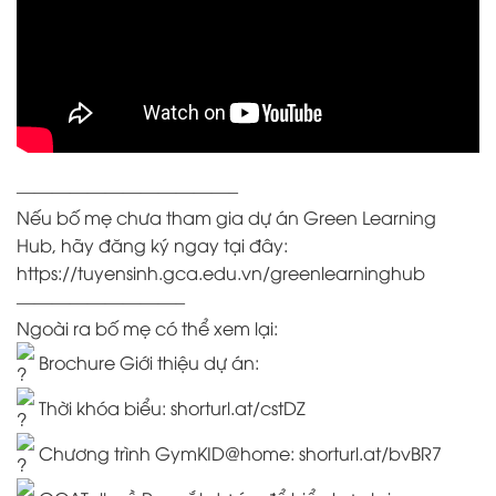
————————————–
Nếu bố mẹ chưa tham gia dự án Green Learning
Hub, hãy đăng ký ngay tại đây:
https://tuyensinh.gca.edu.vn/greenlearninghub
—————————–
Ngoài ra bố mẹ có thể xem lại:
Brochure Giới thiệu dự án:
Thời khóa biểu:
shorturl.at/cstDZ
Chương trình GymKID@home:
shorturl.at/bvBR7