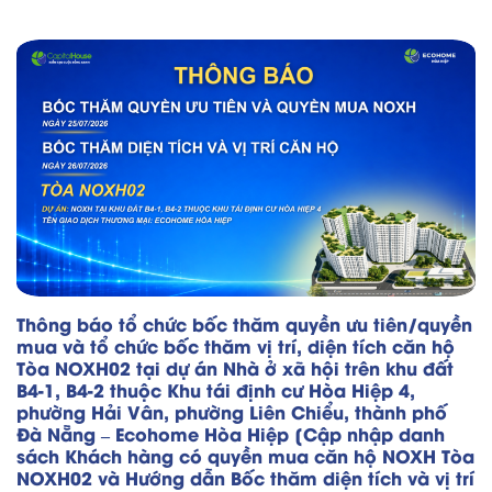
Thông báo tổ chức bốc thăm quyền ưu tiên/quyền
mua và tổ chức bốc thăm vị trí, diện tích căn hộ
Tòa NOXH02 tại dự án Nhà ở xã hội trên khu đất
B4-1, B4-2 thuộc Khu tái định cư Hòa Hiệp 4,
phường Hải Vân, phường Liên Chiểu, thành phố
Đà Nẵng – Ecohome Hòa Hiệp [Cập nhập danh
sách Khách hàng có quyền mua căn hộ NOXH Tòa
NOXH02 và Hướng dẫn Bốc thăm diện tích và vị trí