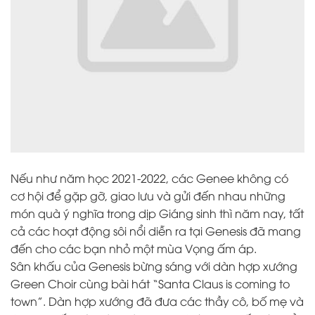
Nếu như năm học 2021-2022, các Genee không có
cơ hội để gặp gỡ, giao lưu và gửi đến nhau những
món quà ý nghĩa trong dịp Giáng sinh thì năm nay, tất
cả các hoạt động sôi nổi diễn ra tại Genesis đã mang
đến cho các bạn nhỏ một mùa Vọng ấm áp.
Sân khấu của Genesis bừng sáng với dàn hợp xướng
Green Choir cùng bài hát “Santa Claus is coming to
town”. Dàn hợp xướng đã đưa các thầy cô, bố mẹ và