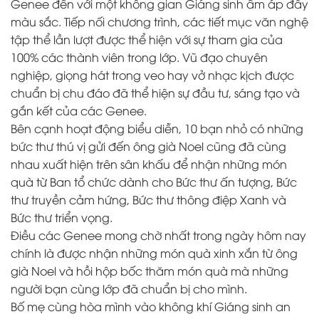
Genee đến với một không gian Giáng sinh ấm áp đầy
màu sắc. Tiếp nối chương trình, các tiết mục văn nghệ
tập thể lần lượt được thể hiện với sự tham gia của
100% các thành viên trong lớp. Vũ đạo chuyên
nghiệp, giọng hát trong veo hay vở nhạc kịch được
chuẩn bị chu đáo đã thể hiện sự đầu tư, sáng tạo và
gắn kết của các Genee.
Bên cạnh hoạt động biểu diễn, 10 bạn nhỏ có những
bức thư thú vị gửi đến ông già Noel cũng đã cùng
nhau xuất hiện trên sân khấu để nhận những món
quà từ Ban tổ chức dành cho Bức thư ấn tượng, Bức
thư truyền cảm hứng, Bức thư thông điệp Xanh và
Bức thư triển vọng.
Điều các Genee mong chờ nhất trong ngày hôm nay
chính là được nhận những món quà xinh xắn từ ông
già Noel và hồi hộp bốc thăm món quà mà những
người bạn cùng lớp đã chuẩn bị cho mình.
Bố mẹ cùng hòa mình vào không khí Giáng sinh an