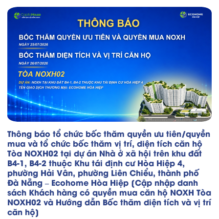
Thông báo tổ chức bốc thăm quyền ưu tiên/quyền
mua và tổ chức bốc thăm vị trí, diện tích căn hộ
Tòa NOXH02 tại dự án Nhà ở xã hội trên khu đất
B4-1, B4-2 thuộc Khu tái định cư Hòa Hiệp 4,
phường Hải Vân, phường Liên Chiểu, thành phố
Đà Nẵng – Ecohome Hòa Hiệp [Cập nhập danh
sách Khách hàng có quyền mua căn hộ NOXH Tòa
NOXH02 và Hướng dẫn Bốc thăm diện tích và vị trí
căn hộ]