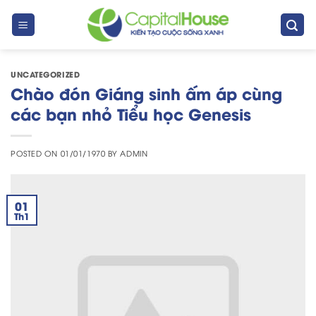
Skip
to
content
UNCATEGORIZED
Chào đón Giáng sinh ấm áp cùng
các bạn nhỏ Tiểu học Genesis
POSTED ON
01/01/1970
BY
ADMIN
01
Th1