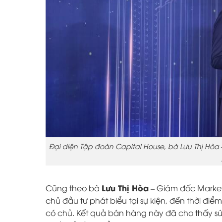
Đại diện Tập đoàn Capital House, bà Lưu Thị Hò
Lưu Thị Hòa
Cũng theo b
à
– Giám đốc Market
chủ đầu tư phát biểu tại sự kiện, đến thời điểm
có chủ. Kết quả bán hàng này đã cho thấy sức