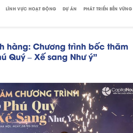
LĨNH VỰC HOẠT ĐỘNG
DỰ ÁN
PHÁT TRIỂN BỀN VỮNG
ách hàng: Chương trình bốc thăm
hú Quý – Xế sang Như ý”