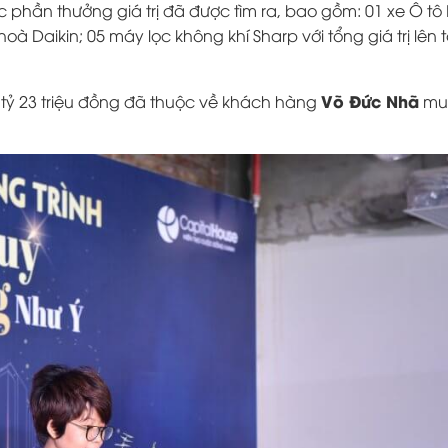
 phần thưởng giá trị đã được tìm ra, bao gồm: 01 xe
Ô tô
 hoà Daikin; 05 máy lọc không khí Sharp với tổng giá trị lên 
Võ Đức Nhã
tỷ 23 triệu đồng
đã thuộc về khách hàng
mu