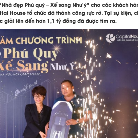
 “Nhà đẹp Phú quý – Xế sang Như ý” cho các khách hà
al House tổ chức đã thành công rực rỡ. Tại sự kiện, 
c giải lên đến hơn 1,1 tỷ đồng đã được tìm ra.