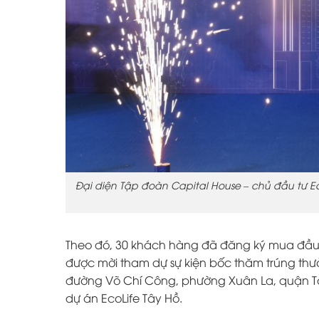
Đại diện Tập đoàn Capital House – chủ đầu tư E
Theo đó, 30 khách hàng đã đăng ký mua đầu t
được mời tham dự sự kiện bốc thăm trúng thưở
đường Võ Chí Công, phường Xuân La, quận Tây
dự án EcoLife Tây Hồ.