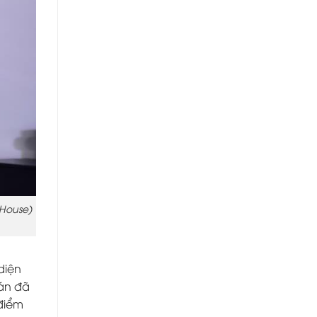
House)
 diện
 án đã
 điểm