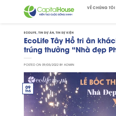
Skip
VỀ CHÚNG TÔI
to
content
ECOLIFE
,
TIN DỰ ÁN
,
TIN SỰ KIỆN
EcoLife Tây Hồ tri ân kh
trúng thưởng “Nhà đẹp P
POSTED ON
09/05/2022
BY
ADMIN
09
Th5