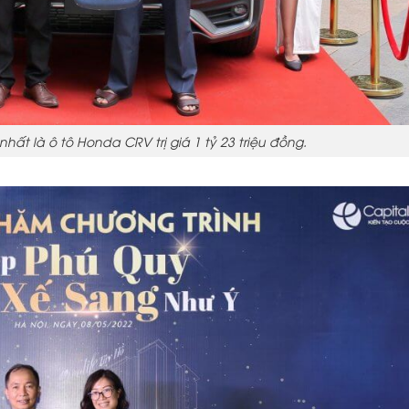
ất là ô tô Honda CRV trị giá 1 tỷ 23 triệu đồng.