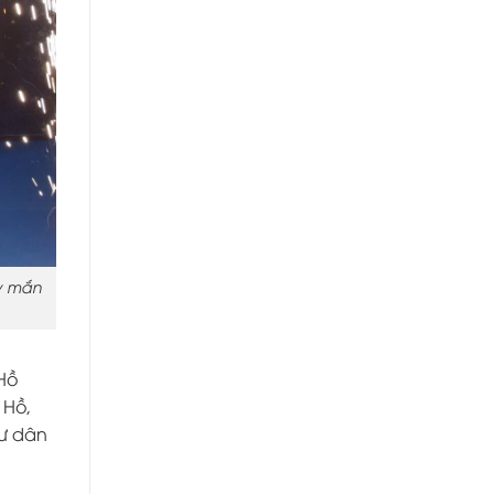
ay mắn
Hồ
 Hồ,
cư dân