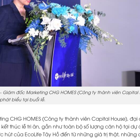
a – Giám đốc Marketing CHG HOMES (Công ty thành viên Capital 
phát biểu tại buổi lễ.
ing CHG HOMES (Công ty thành viên Capital House)
, đại
 kết thúc lễ tri ân, gần như toàn bộ số lượng căn hộ tại dự
 hút của EcoLife Tây Hồ đến từ những giá trị thật, những