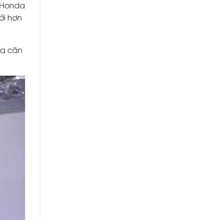
 Honda
tới hơn
a căn