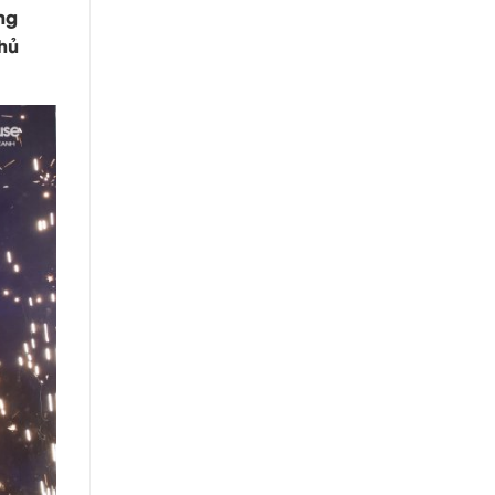
ng
chủ