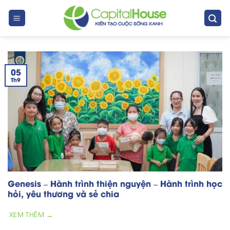
Skip
to
content
05
Th9
Genesis – Hành trình thiện nguyện – Hành trình học
hỏi, yêu thương và sẻ chia
XEM THÊM →