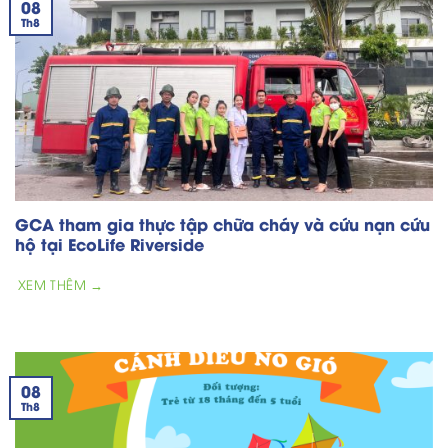
08
Th8
GCA tham gia thực tập chữa cháy và cứu nạn cứu
hộ tại EcoLife Riverside
XEM THÊM →
08
Th8