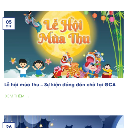
05
Th9
Lễ hội mùa thu – Sự kiện đáng đón chờ tại GCA
XEM THÊM →
26