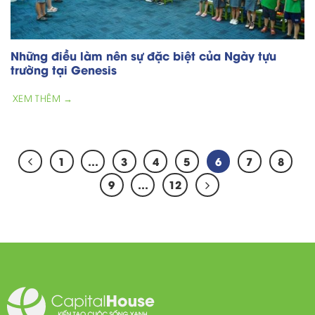
Những điều làm nên sự đặc biệt của Ngày tựu
trường tại Genesis
XEM THÊM →
1
…
3
4
5
6
7
8
9
…
12